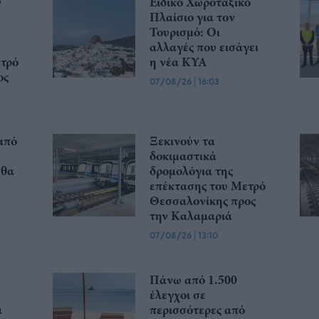
ν
Ειδικό Χωροταξικό
Πλαίσιο για τον
Τουρισμό: Οι
αλλαγές που εισάγει
ετρό
η νέα ΚΥΑ
ος
07/08/26
|
16:03
από
Ξεκινούν τα
δοκιμαστικά
 θα
δρομολόγια της
επέκτασης του Μετρό
Θεσσαλονίκης προς
την Καλαμαριά
07/08/26
|
13:10
Πάνω από 1.500
έλεγχοι σε
α
περισσότερες από