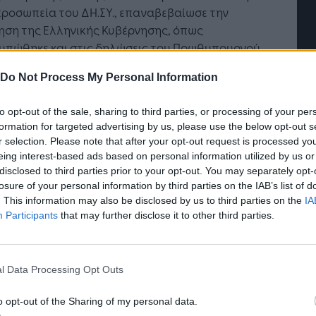
λειτουργικό σύστημα της
Jobfind.gr ως στ
ροσωπεία του ΔΗ.ΣΥ., επαναβεβαίωσε την
επιχείρησης
«σύμμαχος» για κ
ηση της Ελληνικής Κυβέρνησης, όπως
επιχείρηση και ε
υπώθηκε και στις δηλώσεις του Πρωθυπουργού,
ριάκου Μητσοτάκη
κατά την πρόσφατη
Do Not Process My Personal Information
εψή του στη μεγαλόνησο, για περαιτέρω
υση και εμβάθυνση της διμερούς συνεργασίας
to opt-out of the sale, sharing to third parties, or processing of your per
α τα επίπεδα. Ταυτόχρονα, εξήρε την ευγενική
formation for targeted advertising by us, please use the below opt-out s
οβουλία, όπως τη χαρακτήρισε, της Κυπριακής
r selection. Please note that after your opt-out request is processed y
κρατίας να αναλάβει το κόστος αναδάσωσης
eing interest-based ads based on personal information utilized by us or
πυρόπληκτων περιοχών στη Ρόδο.
disclosed to third parties prior to your opt-out. You may separately opt-
losure of your personal information by third parties on the IAB’s list of
. This information may also be disclosed by us to third parties on the
IA
Σκρέκας ανέλυσε τις στρατηγικές
Participants
that may further disclose it to other third parties.
εραιότητες του Υπουργείου Ανάπτυξης και
σε πως
«αξιοποιώντας το έργο της πρώτης 4ετίας,
ή προτεραιότητα της Κυβέρνησης στη δεύτερη
l Data Processing Opt Outs
 είναι να επιταχύνουμε τον αναπτυξιακό
τισμό της χώρας δημιουργώντας συνθήκες
o opt-out of the Sharing of my personal data.
ρίας για όλους τους πολίτες»
.