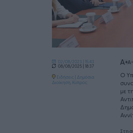
02/08/2023 | 15:43
08/08/2025 | 18:37
Ο Υπ
Ειδήσεις
|
Δημόσια
συνα
Διοίκηση
,
Κύπρος
με τ
Αντι
Δημο
Αννί
Στη 