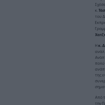
Σχέσ
κ.
Τάσ
του Δ
Εκπρό
Γραμμ
Χατζ
Η
κ. 
ανάλ
Ανάπ
πολύ 
ανάπ
της ε
συνερ
σημαν
Από τ
την Π