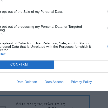
In
πίκεντρο της συζήτησης τέθηκε η ανταλλαγή
o opt-out of the Sale of my Personal Data.
ν πρακτικών και η περαιτέρω προώθηση της
In
γασίας και των επενδύσεων σε βασικούς τομείς
ικονομίας, όπως η ενέργεια, ο τουρισμός και η
to opt-out of processing my Personal Data for Targeted
ing.
χανία με έμφαση στα τρόφιμα και τα αγροτικά
In
ντα με στόχο το μέγιστο αναπτυξιακό
o opt-out of Collection, Use, Retention, Sale, and/or Sharing
ύπωμα προς όφελος των δύο λαών.
ersonal Data that Is Unrelated with the Purposes for which it
lected.
Out
CONFIRM
Ακολουθήστε το
στο
Google News
και μάθετε πρώτοι
όλα τα επιχειρηματικά νέα
Data Deletion
Data Access
Privacy Policy
Δείτε όλες τις τελευταίες