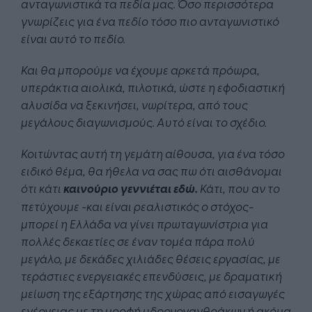
ανταγωνιστικά τα πεδία μας. Όσο περισσότερα
γνωρίζεις για ένα πεδίο τόσο πιο ανταγωνιστικό
είναι αυτό το πεδίο.
Και θα μπορούμε να έχουμε αρκετά πρόωρα,
υπεράκτια αιολικά, πιλοτικά, ώστε η εφοδιαστική
αλυσίδα να ξεκινήσει, νωρίτερα, από τους
μεγάλους διαγωνισμούς. Αυτό είναι το σχέδιο.
Κοιτώντας αυτή τη γεμάτη αίθουσα, για ένα τόσο
ειδικό θέμα, θα ήθελα να σας πω ότι αισθάνομαι
ότι κάτι
καινούριο γεννιέται εδώ.
Κάτι, που αν το
πετύχουμε -και είναι ρεαλιστικός ο στόχος-
μπορεί η Ελλάδα να γίνει πρωταγωνίστρια για
πολλές δεκαετίες σε έναν τομέα πάρα πολύ
μεγάλο, με δεκάδες χιλιάδες θέσεις εργασίας, με
τεράστιες ενεργειακές επενδύσεις, με δραματική
μείωση της εξάρτησης της χώρας από εισαγωγές
ενέργειας με τη μορφή υδρογονανθράκων ή ακόμα