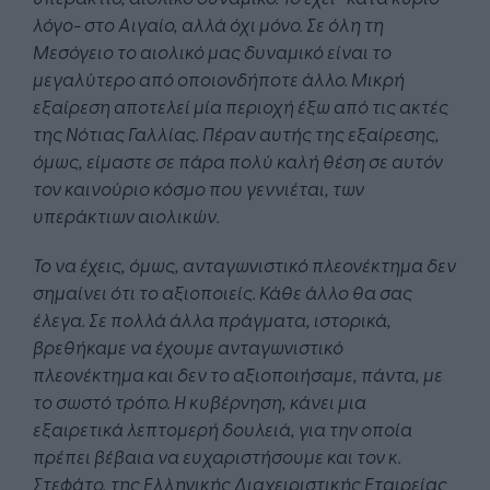
λόγο- στο Αιγαίο, αλλά όχι μόνο. Σε όλη τη
Μεσόγειο το αιολικό μας δυναμικό είναι το
μεγαλύτερο από οποιονδήποτε άλλο. Μικρή
εξαίρεση αποτελεί μία περιοχή έξω από τις ακτές
της Νότιας Γαλλίας. Πέραν αυτής της εξαίρεσης,
όμως, είμαστε σε πάρα πολύ καλή θέση σε αυτόν
τον καινούριο κόσμο που γεννιέται, των
υπεράκτιων αιολικών.
Το να έχεις, όμως, ανταγωνιστικό πλεονέκτημα δεν
σημαίνει ότι το αξιοποιείς. Κάθε άλλο θα σας
έλεγα. Σε πολλά άλλα πράγματα, ιστορικά,
βρεθήκαμε να έχουμε ανταγωνιστικό
πλεονέκτημα και δεν το αξιοποιήσαμε, πάντα, με
το σωστό τρόπο. Η κυβέρνηση, κάνει μια
εξαιρετικά λεπτομερή δουλειά, για την οποία
πρέπει βέβαια να ευχαριστήσουμε και τον κ.
Στεφάτο, της Ελληνικής Διαχειριστικής Εταιρείας