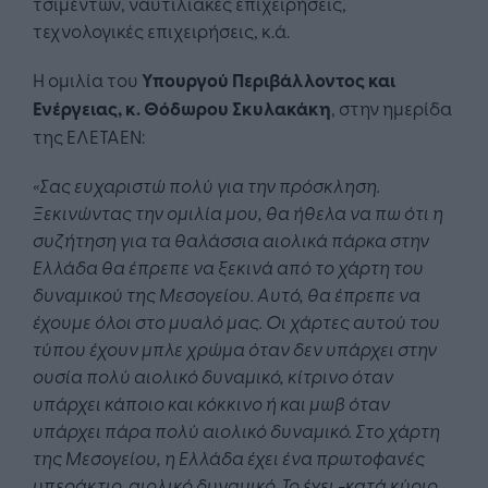
τσιμέντων, ναυτιλιακές επιχειρήσεις,
τεχνολογικές επιχειρήσεις, κ.ά.
Η ομιλία του
Υπουργού Περιβάλλοντος και
Ενέργειας, κ. Θόδωρου Σκυλακάκη
, στην ημερίδα
της ΕΛΕΤΑΕΝ:
«
Σας ευχαριστώ πολύ για την πρόσκληση.
Ξεκινώντας την ομιλία μου, θα ήθελα να πω ότι η
συζήτηση για τα θαλάσσια αιολικά πάρκα στην
Ελλάδα θα έπρεπε να ξεκινά από το χάρτη του
δυναμικού της Μεσογείου. Αυτό, θα έπρεπε να
έχουμε όλοι στο μυαλό μας. Οι χάρτες αυτού του
τύπου έχουν μπλε χρώμα όταν δεν υπάρχει στην
ουσία πολύ αιολικό δυναμικό, κίτρινο όταν
υπάρχει κάποιο και κόκκινο ή και μωβ όταν
υπάρχει πάρα πολύ αιολικό δυναμικό. Στο χάρτη
της Μεσογείου, η Ελλάδα έχει ένα πρωτοφανές
υπεράκτιο, αιολικό δυναμικό. Το έχει -κατά κύριο