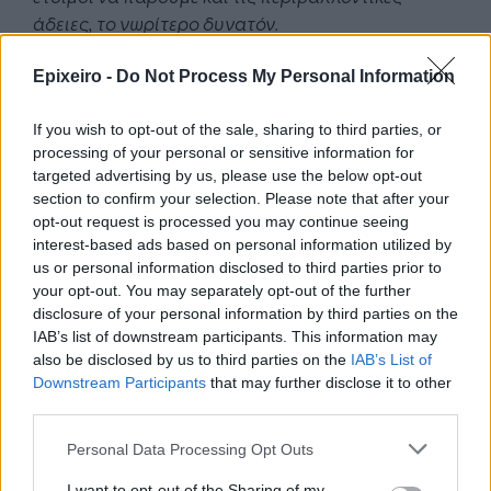
άδειες, το νωρίτερο δυνατόν.
Εάν τα καταφέρουμε -στο περιβαλλοντικό
Epixeiro -
Do Not Process My Personal Information
κομμάτι, στα άλλα δεν έχω καμία αμφιβολία- να
έχουμε από πριν τις άδειες, ο σκοπός θα είναι να
If you wish to opt-out of the sale, sharing to third parties, or
βγάλουμε τους σχετικούς διαγωνισμούς, με το
processing of your personal or sensitive information for
targeted advertising by us, please use the below opt-out
“κλειδί στο χέρι”, με αδειοδοτημένα, πλήρως, τα
section to confirm your selection. Please note that after your
πεδία αυτά. Δεν είμαι 100% βέβαιος ότι θα τα
opt-out request is processed you may continue seeing
καταφέρουμε, γιατί είναι τεχνικά πολύ δύσκολο,
interest-based ads based on personal information utilized by
αλλά αν δεν είναι αδειοδοτημένα πλήρως θα
us or personal information disclosed to third parties prior to
είναι στο 90%.
your opt-out. You may separately opt-out of the further
disclosure of your personal information by third parties on the
IAB’s list of downstream participants. This information may
Έτσι, όλοι όσοι θα έρθουν -και υπάρχει σημαντικό
also be disclosed by us to third parties on the
IAB’s List of
διεθνές ενδιαφέρον- να μην έχουν αυτό που λέμε
Downstream Participants
that may further disclose it to other
“κίνδυνο ανάπτυξης”, ο οποίος στις ΑΠΕ
third parties.
αποδεικνύεται -όχι μόνο στην Ελλάδα, αλλά και
διεθνώς- εξαιρετικά επώδυνος.
Personal Data Processing Opt Outs
I want to opt-out of the Sharing of my