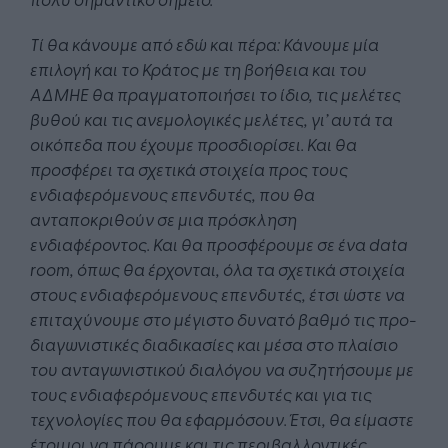
Τί θα κάνουμε από εδώ και πέρα: Κάνουμε μία
επιλογή και το Κράτος με τη βοήθεια και του
ΑΔΜΗΕ θα πραγματοποιήσει το ίδιο, τις μελέτες
βυθού και τις ανεμολογικές μελέτες, γι’ αυτά τα
οικόπεδα που έχουμε προσδιορίσει. Και θα
προσφέρει τα σχετικά στοιχεία προς τους
ενδιαφερόμενους επενδυτές, που θα
ανταποκριθούν σε μια πρόσκληση
ενδιαφέροντος. Και θα προσφέρουμε σε ένα
data
room
, όπως θα έρχονται, όλα τα σχετικά στοιχεία
στους ενδιαφερόμενους επενδυτές, έτσι ώστε να
επιταχύνουμε στο μέγιστο δυνατό βαθμό τις προ-
διαγωνιστικές διαδικασίες και μέσα στο πλαίσιο
του ανταγωνιστικού διαλόγου να συζητήσουμε με
τους ενδιαφερόμενους επενδυτές και για τις
τεχνολογίες που θα εφαρμόσουν. Έτσι, θα είμαστε
έτοιμοι να πάρουμε και τις περιβαλλοντικές