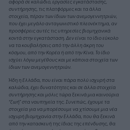
αφορά σε καλώδιο, εργασίες εγκατάστασης,
συντήρησης, τις πλατφόρμες και τα άλλα
στοιχεία, πέραν των ίδιων των ανεμογεννητριών,
που έχει μεγάλο ανταγωνιστικό πλεονέκτημα, αν
προσφέρεις αυτές τις υπηρεσίες βιομηχανικά
κοντά στην εγκατάσταση. Δεν είναι το ίδιο εύκολο
να τα κουβαλήσεις από την άλλη άκρη του
κόσμου, από την Κορέα ή από την Κίνα. Το ίδιο
ισχύει λόγω μεγέθους και με κάποια στοιχεία των
ίδιων των ανεμογεννητριών.
Ήδη η Ελλάδα, που είναι πάρα πολύ ισχυρή στα
καλώδια, έχει δυνατότητες και σε άλλα στοιχεία
συντήρησης και μόλις τώρα ξεκινά μια καινούρια
“ζωή” στα ναυπηγεία της. Συνεπώς, έχουμε τα
στοιχεία για να μπορέσουμε να χτίσουμε μια νέα
ισχυρή βιομηχανία στην Ελλάδα, που θα ξεκινά
από την κατασκευή της ίδιας της επένδυσης, θα