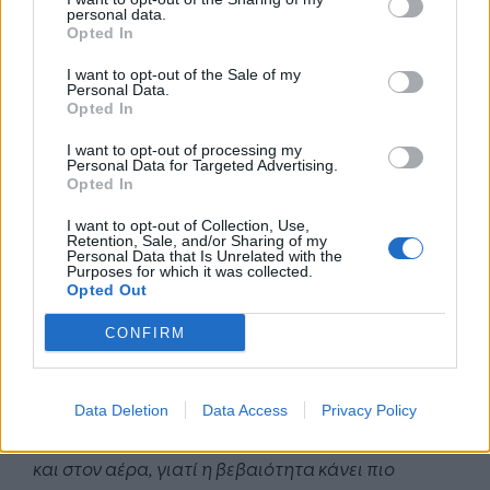
Θα κάνουμε, όμως, και κάτι ακόμη. Στο πλαίσιο
personal data.
του Ταμείου Απανθρακοποίησης, πέραν των δύο
Opted In
πιλοτικών που έχουν ξεκινήσει, θα βάλουμε και
I want to opt-out of the Sale of my
ένα δεύτερο πακέτο πιλοτικών, που θα είναι όμως
Personal Data.
Opted In
με διαγωνισμό, ο οποίος θα βγει νωρίτερα, θα έχει
μία πρόσθετη επιδότηση, από την πλευρά μας,
I want to opt-out of processing my
Personal Data for Targeted Advertising.
έτσι ώστε να υπάρχει για την εφοδιαστική
Opted In
αλυσίδα, όχι μία προσδοκία του τί θα συμβεί το
2030, αλλά και προσδοκία ανάπτυξης, νωρίτερα
I want to opt-out of Collection, Use,
Retention, Sale, and/or Sharing of my
από το 2030, κάποιων υπεράκτιων αιολικών
Personal Data that Is Unrelated with the
Purposes for which it was collected.
-πιθανόν, αθροιστικά, παλιά και καινούρια να
Opted Out
ξεπεράσουν το 1
GW
.
CONFIRM
Έτσι, ώστε να έχουμε μια σειρά διαγωνισμών, περί
τα 12
GW
, που θα ξέρουν οι επενδυτές τί θα έχουν
μπροστά τους τα επόμενα χρόνια. Οι επενδυτές
Data Deletion
Data Access
Privacy Policy
θα έχουν πλήρη γνώση του τί υπάρχει στο βυθό
και στον αέρα, γιατί η βεβαιότητα κάνει πιο