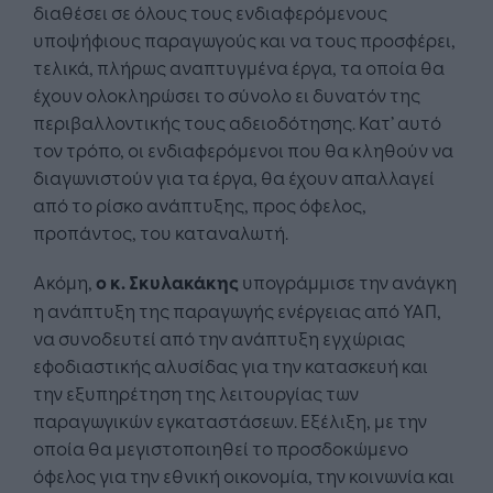
διαθέσει σε όλους τους ενδιαφερόμενους
υποψήφιους παραγωγούς και να τους προσφέρει,
τελικά, πλήρως αναπτυγμένα έργα, τα οποία θα
έχουν ολοκληρώσει το σύνολο ει δυνατόν της
περιβαλλοντικής τους αδειοδότησης. Κατ’ αυτό
τον τρόπο, οι ενδιαφερόμενοι που θα κληθούν να
διαγωνιστούν για τα έργα, θα έχουν απαλλαγεί
από το ρίσκο ανάπτυξης, προς όφελος,
προπάντος, του καταναλωτή.
Ακόμη,
ο κ. Σκυλακάκης
υπογράμμισε την ανάγκη
η ανάπτυξη της παραγωγής ενέργειας από ΥΑΠ,
να συνοδευτεί από την ανάπτυξη εγχώριας
εφοδιαστικής αλυσίδας για την κατασκευή και
την εξυπηρέτηση της λειτουργίας των
παραγωγικών εγκαταστάσεων. Εξέλιξη, με την
οποία θα μεγιστοποιηθεί το προσδοκώμενο
όφελος για την εθνική οικονομία, την κοινωνία και