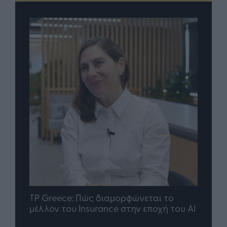
nd.gr
TP Greece: Πώς διαμορφώνεται το
Η ομ
άθε
μέλλον του Insurance στην εποχή του AI
σου 