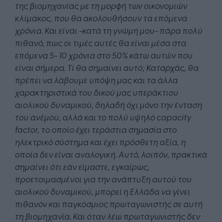
της βιομηχανίας με τη μορφή των οικονομιών
κλίμακος, που θα ακολουθήσουν τα επόμενα
χρόνια. Και είναι -κατά τη γνώμη μου- πάρα πολύ
πιθανό, πως οι τιμές αυτές θα είναι μέσα στα
επόμενα 5- 10 χρόνια στο 50% κάτω αυτών που
είναι σήμερα. Τί θα σημαίνει αυτό; Καταρχάς, θα
πρέπει να λάβουμε υπόψη μας και τα άλλα
χαρακτηριστικά του δικού μας υπεράκτιου
αιολικού δυναμικού, δηλαδή όχι μόνο την ένταση
του ανέμου, αλλά και το πολύ υψηλό
capacity
factor
, το οποίο έχει τεράστια σημασία στο
ηλεκτρικό σύστημα και έχει πρόσθετη αξία, η
οποία δεν είναι αναλογική. Αυτό, λοιπόν, πρακτικά
σημαίνει ότι εάν είμαστε, εγκαίρως,
προετοιμασμένοι για την ανάπτυξη αυτού του
αιολικού δυναμικού, μπορεί η Ελλάδα να γίνει
πιθανόν και παγκόσμιος πρωταγωνιστής σε αυτή
τη βιομηχανία. Και όταν λέω πρωταγωνιστής δεν