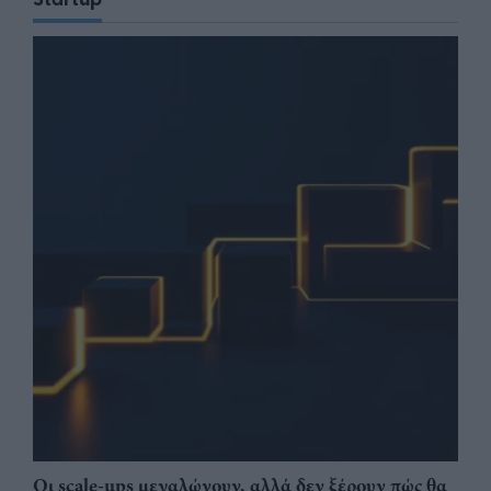
Οι scale-ups μεγαλώνουν, αλλά δεν ξέρουν πώς θα