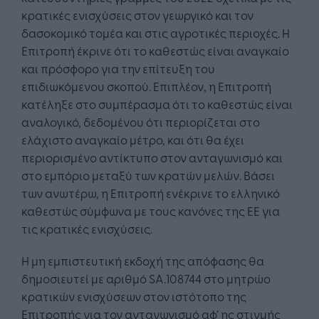
κρατικές ενισχύσεις στον γεωργικό και τον
δασοκομικό τομέα και στις αγροτικές περιοχές. Η
Επιτροπή έκρινε ότι το καθεστώς είναι αναγκαίο
και πρόσφορο για την επίτευξη του
επιδιωκόμενου σκοπού. Επιπλέον, η Επιτροπή
κατέληξε στο συμπέρασμα ότι το καθεστώς είναι
αναλογικό, δεδομένου ότι περιορίζεται στο
ελάχιστο αναγκαίο μέτρο, και ότι θα έχει
περιορισμένο αντίκτυπο στον ανταγωνισμό και
στο εμπόριο μεταξύ των κρατών μελών. Βάσει
των ανωτέρω, η Επιτροπή ενέκρινε το ελληνικό
καθεστώς σύμφωνα με τους κανόνες της ΕΕ για
τις κρατικές ενισχύσεις.
Η μη εμπιστευτική εκδοχή της απόφασης θα
δημοσιευτεί με αριθμό SA.108744 στο μητρώο
κρατικών ενισχύσεων στον ιστότοπο της
Επιτροπής για τον ανταγωνισμό αφ’ ης στιγμής