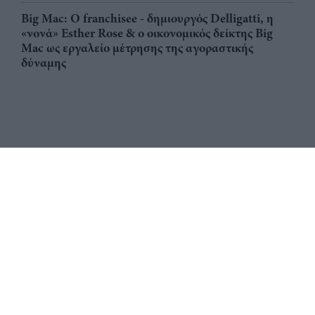
Big Mac: Ο franchisee - δημιουργός Delligatti, η
«νονά» Esther Rose & ο οικονομικός δείκτης Big
Mac ως εργαλείο μέτρησης της αγοραστικής
δύναμης