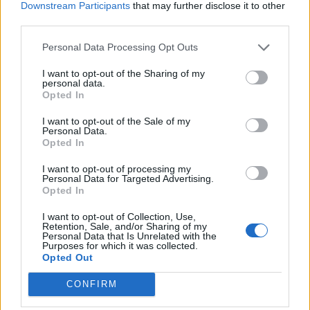
Downstream Participants
that may further disclose it to other
07/08/26
|
16:44
third parties.
Ειδικό Χωροταξικό Πλαίσιο για
τον Τουρισμό: Οι αλλαγές που
Personal Data Processing Opt Outs
εισάγει η νέα ΚΥΑ
I want to opt-out of the Sharing of my
07/08/26
|
16:03
personal data.
Opted In
I want to opt-out of the Sale of my
Υπεγράφη η σύμβαση για τα
Personal Data.
Συστήματα Αεροναυτιλίας του
Opted In
νέου Διεθνούς Αερολιμένα
Ηρακλείου Κρήτης στο Καστέλλι
I want to opt-out of processing my
Personal Data for Targeted Advertising.
07/08/26
|
15:16
Opted In
Δημόσιο: Άκυρες από 1η
I want to opt-out of Collection, Use,
Retention, Sale, and/or Sharing of my
Οκτωβρίου οι εγκύκλιοι που δεν
Personal Data that Is Unrelated with the
θα αναρτώνται στις ιστοσελίδες
Purposes for which it was collected.
των φορέων
Opted Out
07/08/26
|
13:52
CONFIRM
Ξεκινούν τα δοκιμαστικά