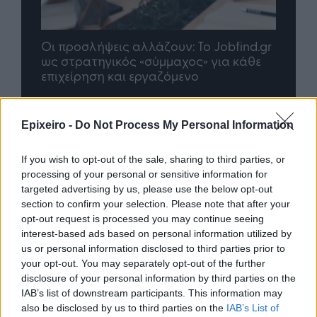
nd.gr
TP Greece: Πώς διαμορφώνεται το
Η ομ
άθε
μέλλον του Insurance στην εποχή του AI
σου 
Epixeiro -
Do Not Process My Personal Information
Advertorial
If you wish to opt-out of the sale, sharing to third parties, or
processing of your personal or sensitive information for
targeted advertising by us, please use the below opt-out
Περισσότερα από το
section to confirm your selection. Please note that after your
opt-out request is processed you may continue seeing
interest-based ads based on personal information utilized by
Ταχιάος: Ξεκινούν από απόψε τα
us or personal information disclosed to third parties prior to
δοκιμαστικά δρομολόγια της
your opt-out. You may separately opt-out of the further
επέκτασης του Μετρό
disclosure of your personal information by third parties on the
Θεσσαλονίκης προς την
IAB’s list of downstream participants. This information may
Καλαμαριά
also be disclosed by us to third parties on the
IAB’s List of