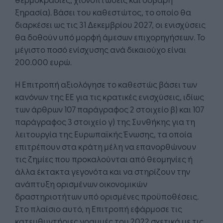
ξηρασία). Βάσει του καθεστώτος, το οποίο θα
διαρκέσει ως τις 31 Δεκεμβρίου 2027, οι ενισχύσεις
θα δοθούν υπό μορφή άμεσων επιχορηγήσεων. Το
μέγιστο ποσό ενίσχυσης ανά δικαιούχο είναι
200.000 ευρώ.
Η Επιτροπή αξιολόγησε το καθεστώς βάσει των
κανόνων της ΕΕ για τις κρατικές ενισχύσεις, ιδίως
των άρθρων 107 παράγραφος 2 στοιχείο β) και 107
παράγραφος 3 στοιχείο γ) της Συνθήκης για τη
λειτουργία της Ευρωπαϊκής Ένωσης, τα οποία
επιτρέπουν στα κράτη μέλη να επανορθώνουν
τις ζημίες που προκαλούνται από θεομηνίες ή
άλλα έκτακτα γεγονότα και να στηρίζουν την
ανάπτυξη ορισμένων οικονομικών
δραστηριοτήτων υπό ορισμένες προϋποθέσεις.
Στο πλαίσιο αυτό, η Επιτροπή εφάρμοσε τις
κατευθυντήριες γραμμές του 2022 σχετικά με τις