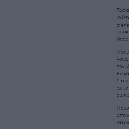
Πρόκε
ιό (P
χορήγ
αποκ
Νοσοκ
Η αγω
λόγο,
τον ι
θα κά
διαπι
αυτό 
συντ
Η συν
από ι
ιατρι