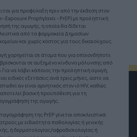
ιται για προφύλαξη πριν από την έκθεση στον
re–Exposure Prophylaxis - PrEP) με προληπτική
ησή της αγωγής, η οποία θα δίδεται
λειστικά από τα φαρμακεία Δημοσίων
ομείων και χωρίς κόστος για τους δικαιούχους.
γή χορηγείται σε άτομα που για οποιονδήποτε
 βρίσκονται σε αυξημένο κίνδυνο μόλυνσης από
ό. Για να λάβει κάποιος την προληπτική αγωγή,
νει ειδικές εξετάσεις ανά τρεις μήνες, ώστε να
στωθεί αν είναι αρνητικός στον ιό HIV, καθώς
αποτελεί βασική προϋπόθεση για τη
αγογράφηση της αγωγής.
ταγογράφηση της PrEP γίνεται αποκλειστικά
ατρούς με ειδικότητα παθολογίας ή γενικής
κής, ή δερματολογίας/αφροδισιολογίας ή