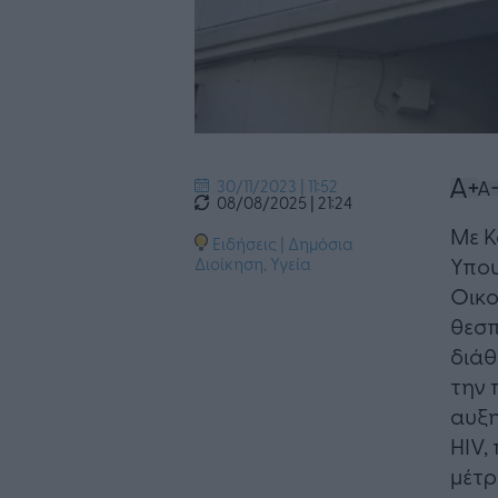
30/11/2023 | 11:52
08/08/2025 | 21:24
Με Κ
Ειδήσεις
|
Δημόσια
Υπου
Διοίκηση
,
Υγεία
Οικο
θεσπ
διάθ
την 
αυξη
HIV,
μέτ