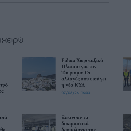
ν
Ειδικό Χωροταξικό
Πλαίσιο για τον
Τουρισμό: Οι
αλλαγές που εισάγει
ετρό
η νέα ΚΥΑ
ος
07/08/26
|
16:03
από
Ξεκινούν τα
δοκιμαστικά
 θα
δρομολόγια της