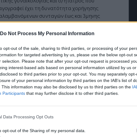
τικής γυναικολογίας και ο/η ιατρός που
αγογραφεί έχει τη δυνατότητα χορήγησης
αλαμβανόμενων συνταγών έως και 3μηνης
ειας.
Η Τεχνητή Νοημοσύνη: το νέο
λειτουργικό σύστημα της
J
Do Not Process My Personal Information
ην προστασία των προσωπικών δεδομένων, ο
επιχείρησης
ε
 του δικαιούχου, κατά την καταχώρηση της
to opt-out of the sale, sharing to third parties, or processing of your per
αγής στο Σύστημα Ηλεκτρονικής
formation for targeted advertising by us, please use the below opt-out s
αγογράφησης, ψευδωνυμοποιείται από το
r selection. Please note that after your opt-out request is processed y
μα, μέσω της δημιουργίας ενός Κωδικού
eing interest-based ads based on personal information utilized by us or
disclosed to third parties prior to your opt-out. You may separately opt-
ού Δικαιούχου, και εν συνεχεία
losure of your personal information by third parties on the IAB’s list of
γογραφείται ηλεκτρονικά η PrEP, βάσει των
. This information may also be disclosed by us to third parties on the
IA
ωνυμοποιημένων στοιχείων. Ομοίως, στη
Participants
that may further disclose it to other third parties.
γή θα εμφανίζονται αποκλειστικά τα
ωνυμοποιημένα στοιχεία του δικαιούχου
κός Αριθμός Δικαιούχου). Πρόσβαση στα εν
l Data Processing Opt Outs
προσωπικά δεδομένα θα έχει αποκλειστικά ο/η
ς που συνταγογραφεί την PrEP.
o opt-out of the Sharing of my personal data.