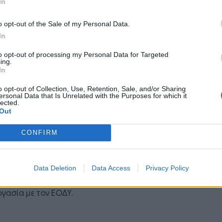
In
ωμα εκτέλεσης των εν λόγω συνταγών στο
ημα Ηλεκτρονικής Συνταγογράφησης έχουν οι
o opt-out of the Sale of my Personal Data.
ακοποιοί των φαρμακείων δημόσιων
In
λευτικών ιδρυμάτων που εκτελούν συνταγές
to opt-out of processing my Personal Data for Targeted
ρετροϊκών φαρμάκων. Κάθε μία συνταγή
ing.
είται χωριστά ανά μήνα από τον φαρμακοποιό
In
οσοκομείου.
o opt-out of Collection, Use, Retention, Sale, and/or Sharing
ersonal Data that Is Unrelated with the Purposes for which it
lected.
ότερες λεπτομέρειες για το είδος των εξετάσεων
Out
α πρέπει να διενεργούνται, τα αντιρετροϊκά
τα και σκευάσματα που θα χορηγούνται κ.λπ.
CONFIRM
έπονται στο ιατρικό πρωτόκολλο για την PrΕP,
κδίδεται και περιοδικά επικαιροποιείται από το
τελές Τμήμα Θεραπευτικών Πρωτοκόλλων και
Data Deletion
Data Access
Privacy Policy
ώων Ασθενών του Υπουργείου Υγείας, σε
γασία με τον ΕΟΔΥ.