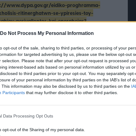
s://www.dypa.gov.gr/eidiko-proghramma-
holisis-ritinerghatwn-se-ypiresies-toy-
ghioy-perivallontos-kai-energheias?
omiko-plaisio-ypostiriktiko-yliko
.
Do Not Process My Personal Information
κριμένα, η διαδρομή είναι: dypa.gov.gr →
to opt-out of the sale, sharing to third parties, or processing of your per
ράμματα Απασχόλησης → Κλειστά
formation for targeted advertising by us, please use the below opt-out s
ράμματα προς υποβολή αιτήσεων →
r selection. Please note that after your opt-out request is processed y
ράμματα για ανέργους → Προγράμματα
eing interest-based ads based on personal information utilized by us or
χόλησης στον Δημόσιο Τομέα → Ειδικό
disclosed to third parties prior to your opt-out. You may separately opt-
τή Νοημοσύνη: το νέο
Οι προσλήψεις αλλάζουν: To
ραμμα απασχόλησης ρητινεργατών σε
losure of your personal information by third parties on the IAB’s list of
γικό σύστημα της
Jobfind.gr ως στρατηγικός
. This information may also be disclosed by us to third parties on the
IA
ησης
«σύμμαχος» για κάθε
σίες του Υπουργείου Περιβάλλοντος και
Participants
that may further disclose it to other third parties.
επιχείρηση και εργαζόμενο
ειας.
διαφερόμενοι έχουν τη δυνατότητα να
ρωθούν για την ηλεκτρονική τους αίτηση και τη
l Data Processing Opt Outs
οδότησή τους με τους ακόλουθους τρόπους:
o opt-out of the Sharing of my personal data.