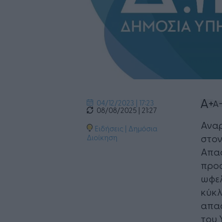
04/12/2023 | 17:23
08/08/2025 | 21:27
Αναρ
Ειδήσεις
|
Δημόσια
στον
Διοίκηση
Απασ
προσ
ωφελ
κύκλ
απασ
του 