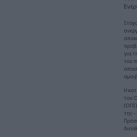
Ενέρ
Στόχο
ανερ
αποκ
προβ
για τ
του 
απασχ
αμοιβ
Η κα
του 
(ΟΠΣ)
της -
Πρόσκ
διεύθ