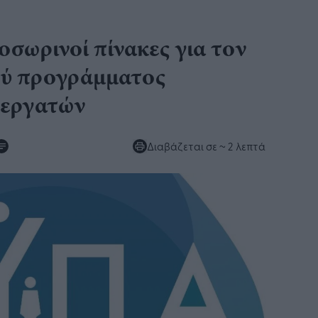
σωρινοί πίνακες για τον
κού προγράμματος
νεργατών
Διαβάζεται σε
~ 2 λεπτά