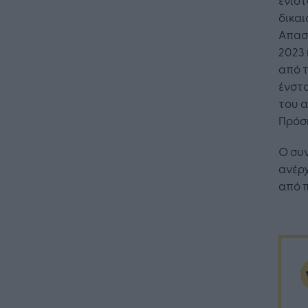
δικα
Απασχ
2023 
από 
ένστ
του 
Πρόσ
Ο συ
ανέρχ
από 