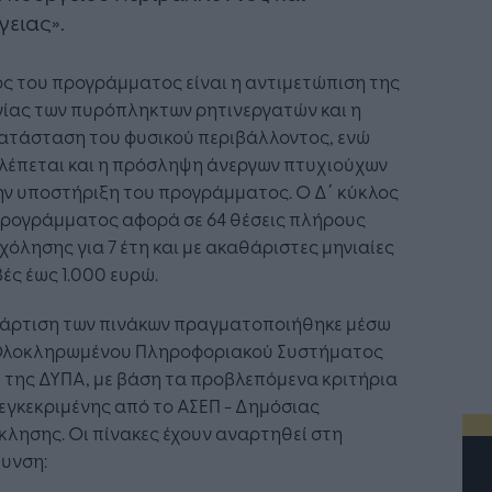
γειας».
ς του προγράμματος είναι η αντιμετώπιση της
γίας των πυρόπληκτων ρητινεργατών και η
ατάσταση του φυσικού περιβάλλοντος, ενώ
λέπεται και η πρόσληψη άνεργων πτυχιούχων
ην υποστήριξη του προγράμματος. Ο Δ΄ κύκλος
προγράμματος αφορά σε 64 θέσεις πλήρους
όλησης για 7 έτη και με ακαθάριστες μηνιαίες
ές έως 1.000 ευρώ.
τάρτιση των πινάκων πραγματοποιήθηκε μέσω
Ολοκληρωμένου Πληροφοριακού Συστήματος
 της ΔΥΠΑ, με βάση τα προβλεπόμενα κριτήρια
 εγκεκριμένης από το ΑΣΕΠ - Δημόσιας
λησης. Οι πίνακες έχουν αναρτηθεί στη
υνση: