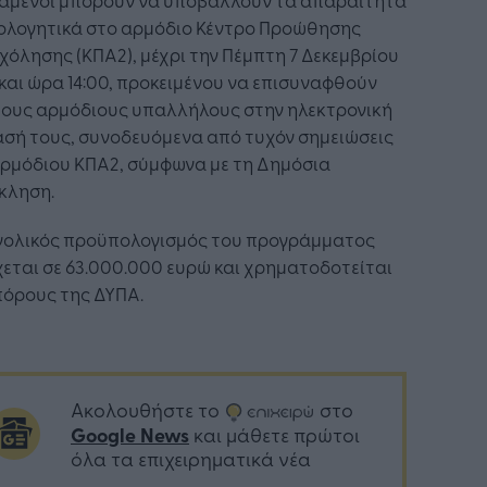
ιολογητικά στο αρμόδιο Κέντρο Προώθησης
όλησης (ΚΠΑ2), μέχρι την Πέμπτη 7 Δεκεμβρίου
και ώρα 14:00, προκειμένου να επισυναφθούν
τους αρμόδιους υπαλλήλους στην ηλεκτρονική
ασή τους, συνοδευόμενα από τυχόν σημειώσεις
αρμόδιου ΚΠΑ2, σύμφωνα με τη Δημόσια
κληση.
νολικός προϋπολογισμός του προγράμματος
εται σε 63.000.000 ευρώ και χρηματοδοτείται
πόρους της ΔΥΠΑ.
Ακολουθήστε το
στο
Google News
και μάθετε πρώτοι
όλα τα επιχειρηματικά νέα