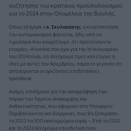
συζήτησης του κρατικού προϋπολογισμού
για το 2024 στην Ολομέλεια της Βουλής.
Όπως εξήγησε ο
κ. Σκυλακάκης
, η κινητοποίηση
του ανταγωνισμού φαίνεται, ήδη, από τα
τιμολόγια που γνωρίζουμε, ότι προτείνουν οι
εταιρίες.
«Η εικόνα που έχω για την 1η Ιανουαρίου
του 2024 είναι, ότι θα έχουμε τιμές καλύτερες ή
ίδιες με αυτές του Νοεμβρίου, παρά το γεγονός ότι
αποσύρονται οι οριζόντιες επιδοτήσεις»
,
πρόσθεσε.
Ακόμη, επισήμανε για την απορρόφηση των
πόρων του Ταμείου Ανάκαμψης και
Ανθεκτικότητας, που αφορούν στο Υπουργείο
Περιβάλλοντος και Ενέργειας, πως θα ξεπεράσει
το 2023 τα 500 εκατομμύρια ευρώ.
«…Έτσι το 2022
και το 2023 θα έχουμε επενδυτικά έναν