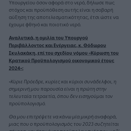
Υπουργείου όσον αφορά στο νερό, δήλωσε πως
στόχος και προϋπόθεση αυτής είναι η σοβαρή
αύξηση της αποτελεσματικότητας, έτσι ώστε να
έχουμε φθηνό και ποιοτικό νερό.
Αναλυτικά, η ομιλία του Υπουργού
Περιβάλλοντος και Ενέργειας, κ. Θόδωρου
Σκυλακάκη, επί του σχεδίου νόμου «Κύρωση του
Κρατικού Προϋπολογισμού οικονομικού έτους
2024»:
«Κύριε Πρόεδρε, κυρίες και κύριοι συνάδελφοι, η
σημερινή μου παρουσία είναι η πρώτη στην
τελευταία τετραετία, όπου δεν εισηγούμαι τον
προϋπολογισμό.
Θα μου επιτρέψετε να κάνω μία μικρή αναφορά,
μιας που ο προϋπολογισμός του 2023 συζητείται
σήμερα, και ήταν ένας προϋπολογισμός που μαζί