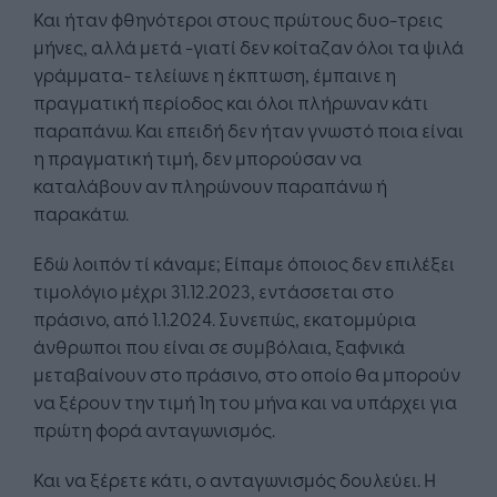
Και ήταν φθηνότεροι στους πρώτους δυο-τρεις
μήνες, αλλά μετά -γιατί δεν κοίταζαν όλοι τα ψιλά
γράμματα- τελείωνε η έκπτωση, έμπαινε η
πραγματική περίοδος και όλοι πλήρωναν κάτι
παραπάνω. Και επειδή δεν ήταν γνωστό ποια είναι
η πραγματική τιμή, δεν μπορούσαν να
καταλάβουν αν πληρώνουν παραπάνω ή
παρακάτω.
Εδώ λοιπόν τί κάναμε; Είπαμε όποιος δεν επιλέξει
τιμολόγιο μέχρι 31.12.2023, εντάσσεται στο
πράσινο, από 1.1.2024. Συνεπώς, εκατομμύρια
άνθρωποι που είναι σε συμβόλαια, ξαφνικά
μεταβαίνουν στο πράσινο, στο οποίο θα μπορούν
να ξέρουν την τιμή 1η του μήνα και να υπάρχει για
πρώτη φορά ανταγωνισμός.
Και να ξέρετε κάτι, ο ανταγωνισμός δουλεύει. Η