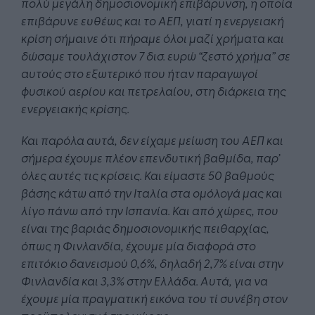
πολύ μεγάλη δημοσιονομική επιβάρυνση, η οποία
επιβάρυνε ευθέως και το ΑΕΠ, γιατί η ενεργειακή
κρίση σήμαινε ότι πήραμε όλοι μαζί χρήματα και
δώσαμε τουλάχιστον 7 δισ. ευρώ “ζεστό χρήμα” σε
αυτούς στο εξωτερικό που ήταν παραγωγοί
φυσικού αερίου και πετρελαίου, στη διάρκεια της
ενεργειακής κρίσης.
Και παρόλα αυτά, δεν είχαμε μείωση του ΑΕΠ και
σήμερα έχουμε πλέον επενδυτική βαθμίδα, παρ’
όλες αυτές τις κρίσεις. Και είμαστε 50 βαθμούς
βάσης κάτω από την Ιταλία στα ομόλογά μας και
λίγο πάνω από την Ισπανία. Και από χώρες, που
είναι της βαριάς δημοσιονομικής πειθαρχίας,
όπως η Φινλανδία, έχουμε μία διαφορά στο
επιτόκιο δανεισμού 0,6%, δηλαδή 2,7% είναι στην
Φινλανδία και 3,3% στην Ελλάδα. Αυτά, για να
έχουμε μία πραγματική εικόνα του τί συνέβη στον