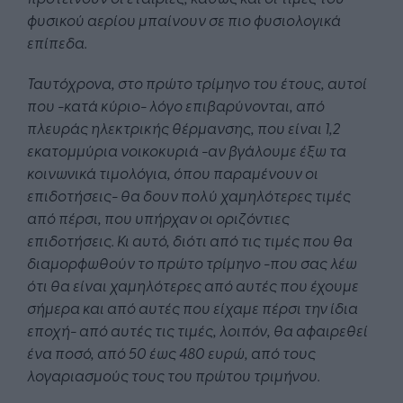
φυσικού αερίου μπαίνουν σε πιο φυσιολογικά
επίπεδα.
Ταυτόχρονα, στο πρώτο τρίμηνο του έτους, αυτοί
που -κατά κύριο- λόγο επιβαρύνονται, από
πλευράς ηλεκτρικής θέρμανσης, που είναι 1,2
εκατομμύρια νοικοκυριά -αν βγάλουμε έξω τα
κοινωνικά τιμολόγια, όπου παραμένουν οι
επιδοτήσεις- θα δουν πολύ χαμηλότερες τιμές
από πέρσι, που υπήρχαν οι οριζόντιες
επιδοτήσεις. Κι αυτό, διότι από τις τιμές που θα
διαμορφωθούν το πρώτο τρίμηνο -που σας λέω
ότι θα είναι χαμηλότερες από αυτές που έχουμε
σήμερα και από αυτές που είχαμε πέρσι την ίδια
εποχή- από αυτές τις τιμές, λοιπόν, θα αφαιρεθεί
ένα ποσό, από 50 έως 480 ευρώ, από τους
λογαριασμούς τους του πρώτου τριμήνου.