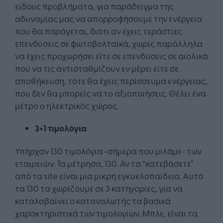
είδους προβλήματα, για παράδειγμα της
αδυναμίας μας να απορροφήσουμε την ενέργεια
που θα παράγεται, διότι αν έχεις τεράστιες
επενδύσεις σε φωτοβολταϊκά, χωρίς παράλληλα
να έχεις προχωρήσει είτε σε επενδύσεις σε αιολικά
που να τις αντισταθμίζουν εν μέρει είτε σε
αποθήκευση, τότε θα έχεις περίσσευμα ενέργειας,
που δεν θα μπορείς να το αξιοποιήσεις. Θέλει ένα
μέτρο ο ηλεκτρικός χώρος.
3+1 τιμολόγια
Υπήρχαν 130 τιμολόγια -σήμερα που μιλάμε- των
εταιρειών. Τα μέτρησα, 130. Αν τα “κατεβάσετε”
από τα site είναι μια μικρή εγκυκλοπαίδεια. Αυτά
τα 130 τα χωρίζουμε σε 3 κατηγορίες, για να
καταλαβαίνει ο καταναλωτής τα βασικά
χαρακτηριστικά των τιμολογίων. Μπλε, είναι τα