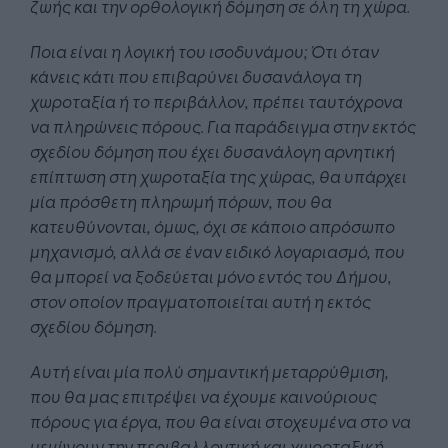
ζωής και την ορθολογική δόμηση σε όλη τη χώρα.
Ποια είναι η λογική του ισοδυνάμου; Ότι όταν
κάνεις κάτι που επιβαρύνει δυσανάλογα τη
χωροταξία ή το περιβάλλον, πρέπει ταυτόχρονα
να πληρώνεις πόρους. Για παράδειγμα στην εκτός
σχεδίου δόμηση που έχει δυσανάλογη αρνητική
επίπτωση στη χωροταξία της χώρας, θα υπάρχει
μία πρόσθετη πληρωμή πόρων, που θα
κατευθύνονται, όμως, όχι σε κάποιο απρόσωπο
μηχανισμό, αλλά σε έναν ειδικό λογαριασμό, που
θα μπορεί να ξοδεύεται μόνο εντός του Δήμου,
στον οποίον πραγματοποιείται αυτή η εκτός
σχεδίου δόμηση.
Αυτή είναι μία πολύ σημαντική μεταρρύθμιση,
που θα μας επιτρέψει να έχουμε καινούριους
πόρους για έργα, που θα είναι στοχευμένα στο να
μειώνουν την περιβαλλοντική και χωροταξική