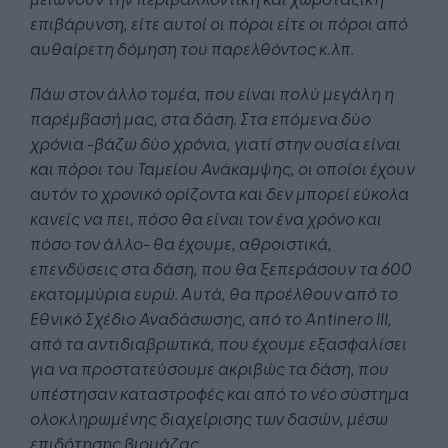
επιβάρυνση, είτε αυτοί οι πόροι είτε οι πόροι από
αυθαίρετη δόμηση του παρελθόντος κ.λπ.
Πάω στον άλλο τομέα, που είναι πολύ μεγάλη η
παρέμβασή μας, στα δάση. Στα επόμενα δύο
χρόνια -βάζω δύο χρόνια, γιατί στην ουσία είναι
και πόροι του Ταμείου Ανάκαμψης, οι οποίοι έχουν
αυτόν το χρονικό ορίζοντα και δεν μπορεί εύκολα
κανείς να πει, πόσο θα είναι τον ένα χρόνο και
πόσο τον άλλο- θα έχουμε, αθροιστικά,
επενδύσεις στα δάση, που θα ξεπεράσουν τα 600
εκατομμύρια ευρώ. Αυτά, θα προέλθουν από το
Εθνικό Σχέδιο Αναδάσωσης, από το Antinero ΙΙΙ,
από τα αντιδιαβρωτικά, που έχουμε εξασφαλίσει
για να προστατεύσουμε ακριβώς τα δάση, που
υπέστησαν καταστροφές και από το νέο σύστημα
ολοκληρωμένης διαχείρισης των δασών, μέσω
επιδότησης βιομάζας.