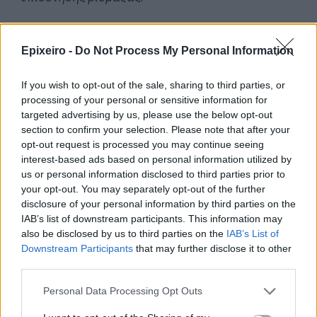
Αυτό το ποσό, 300 εκατομμύρια το χρόνο, που
αφορά αποκλειστικά στην προστασία των δασών,
Epixeiro -
Do Not Process My Personal Information
δεν το έχουν δει τα δάση της Ελλάδας ποτέ!
If you wish to opt-out of the sale, sharing to third parties, or
Για να καταλάβετε τα ποσά που δίναμε μέχρι το
processing of your personal or sensitive information for
2019 - 2020, βάζω και τα πρώτα χρόνια τα δικά
targeted advertising by us, please use the below opt-out
μας, για να είμαι απολύτως έντιμος, ήταν της
section to confirm your selection. Please note that after your
opt-out request is processed you may continue seeing
τάξεως των 30 εκατομμυρίων.
interest-based ads based on personal information utilized by
us or personal information disclosed to third parties prior to
Μιλάμε, λοιπόν, για δεκαπλασιασμό των πόρων
your opt-out. You may separately opt-out of the further
που πηγαίνουν για την προστασία των δασών, των
disclosure of your personal information by third parties on the
επενδυτικών πόρων, γιατί το 2024 θα έχουμε και
IAB’s list of downstream participants. This information may
τις 500 προσλήψεις μονίμων για πρώτη φορά και
also be disclosed by us to third parties on the
IAB’s List of
Downstream Participants
that may further disclose it to other
1.200 εποχικές προσλήψεις ακόμη.
third parties.
Και τελειώνω με μία πολύ σύντομη αναφορά στο
Personal Data Processing Opt Outs
νερό. Ο στόχος είναι στο νερό να επενδύσουμε