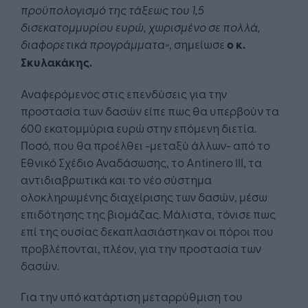
προϋπολογισμό της τάξεως του 1,5
δισεκατομμυρίου ευρώ, χωρισμένο σε πολλά,
διαφορετικά προγράμματα»
, σημείωσε
ο κ.
Σκυλακάκης.
Αναφερόμενος στις επενδύσεις για την
προστασία των δασών είπε πως θα υπερβούν τα
600 εκατομμύρια ευρώ στην επόμενη διετία.
Ποσό, που θα προέλθει -μεταξύ άλλων- από το
Εθνικό Σχέδιο Αναδάσωσης, το Antinero ΙΙΙ, τα
αντιδιαβρωτικά και το νέο σύστημα
ολοκληρωμένης διαχείρισης των δασών, μέσω
επιδότησης της βιομάζας. Μάλιστα, τόνισε πως
επί της ουσίας δεκαπλασιάστηκαν οι πόροι που
προβλέπονται, πλέον, για την προστασία των
δασών.
Για την υπό κατάρτιση μεταρρύθμιση του