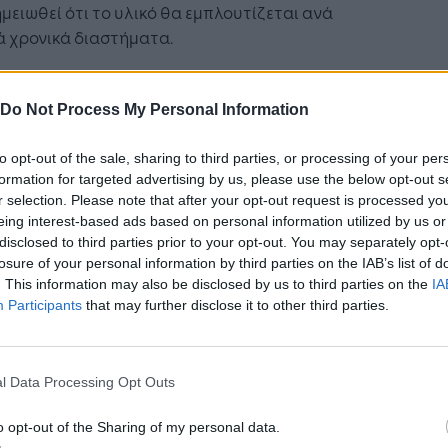
μειωθεί ότι το υλικό θα εμπλουτίζεται ανά
ά χρονικά διαστήματα.
υπουργός Υποδομών και Μεταφορών, αρμόδια
ις Μεταφορές, Χριστίνα Αλεξοπούλου τόνισε
Do Not Process My Personal Information
κά ότι: «Πλέον οι πολίτες έχουν στη διάθεσή τους
κόμα εργαλείο. Πρόκειται για μια αξιόπιστη πηγή
to opt-out of the sale, sharing to third parties, or processing of your per
ρωσης από την οποία οι πολίτες μπορούν να
formation for targeted advertising by us, please use the below opt-out s
r selection. Please note that after your opt-out request is processed y
υν σημαντικές πληροφορίες για ζητήματα που
eing interest-based ads based on personal information utilized by us or
ούν στην ηλεκτροκίνηση».
disclosed to third parties prior to your opt-out. You may separately opt-
losure of your personal information by third parties on the IAB’s list of
. This information may also be disclosed by us to third parties on the
IA
Participants
that may further disclose it to other third parties.
Ακολουθήστε το
στο
Google News
και μάθετε πρώτοι
όλα τα επιχειρηματικά νέα
l Data Processing Opt Outs
o opt-out of the Sharing of my personal data.