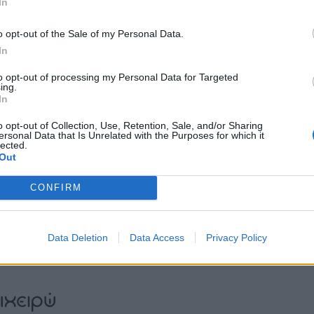
In
Δείτε όλες τις τελευταίες
επιχειρηματικές
Ειδήσεις
από την
o opt-out of the Sale of my Personal Data.
Ελλάδα και τον κόσμο στο
In
to opt-out of processing my Personal Data for Targeted
ing.
In
o opt-out of Collection, Use, Retention, Sale, and/or Sharing
ersonal Data that Is Unrelated with the Purposes for which it
lected.
λιάστε
Out
CONFIRM
... σχόλια
| Κάνε click για να σχολιάσεις
Data Deletion
Data Access
Privacy Policy