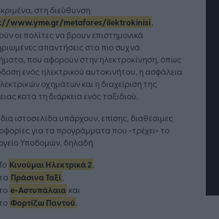
κριμένα, στη διεύθυνση
s://www.yme.gr/metafores/ilektrokinisi
,
ύν οι πολίτες να βρουν επιστημονικά
ηριωμένες απαντήσεις στα πιο συχνά
ήματα, που αφορούν στην ηλεκτροκίνηση, όπως
δοση ενός ηλεκτρικού αυτοκινήτου, η ασφάλεια
λεκτρικών οχημάτων και η διαχείριση της
ειας κατά τη διάρκεια ενός ταξιδιού.
χνητή Νοημοσύνη: το νέο
Οι προσλήψεις αλλάζουν: T
ίδια ιστοσελίδα υπάρχουν, επίσης, διαθέσιμες
ουργικό σύστημα της
Jobfind.gr ως στρατηγικός
φορίες για τα προγράμματα που «τρέχει» το
είρησης
«σύμμαχος» για κάθε
επιχείρηση και εργαζόμενο
ργείο Υποδομών, δηλαδή:
Το
Κινούμαι Ηλεκτρικά 2
,
τα
Πράσινα Ταξί
,
το
e-Αστυπάλαια
και
το
Φορτίζω Παντού
.