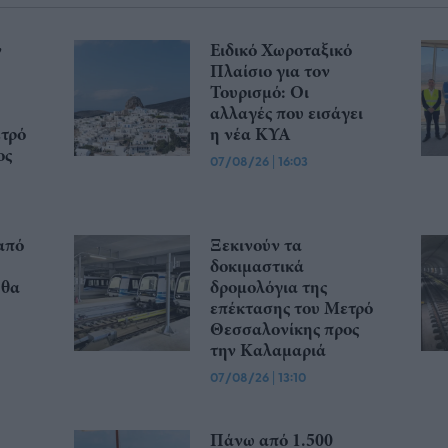
ν
Ειδικό Χωροταξικό
Πλαίσιο για τον
Τουρισμό: Οι
αλλαγές που εισάγει
ετρό
η νέα ΚΥΑ
ος
07/08/26
|
16:03
από
Ξεκινούν τα
δοκιμαστικά
 θα
δρομολόγια της
επέκτασης του Μετρό
Θεσσαλονίκης προς
την Καλαμαριά
07/08/26
|
13:10
Πάνω από 1.500