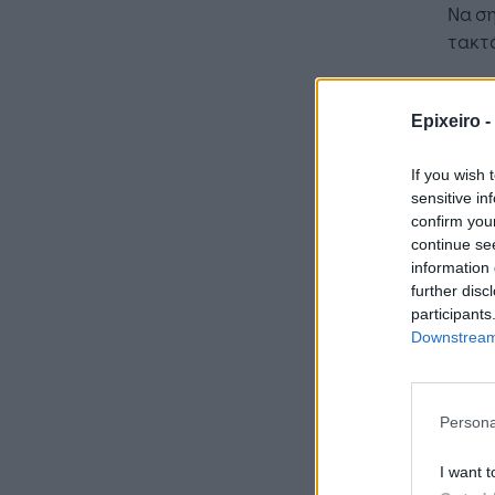
Να ση
τακτ
Η Υφ
για τ
Epixeiro -
σχετι
ένα α
If you wish 
ενημέ
sensitive in
confirm you
λάβο
continue se
αφορ
information 
further disc
participants
Downstream 
Persona
I want t