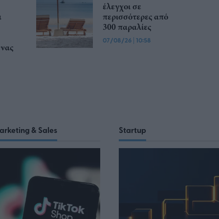
έλεγχοι σε
α
περισσότερες από
300 παραλίες
07/08/26
|
10:58
υνας
arketing & Sales
Startup