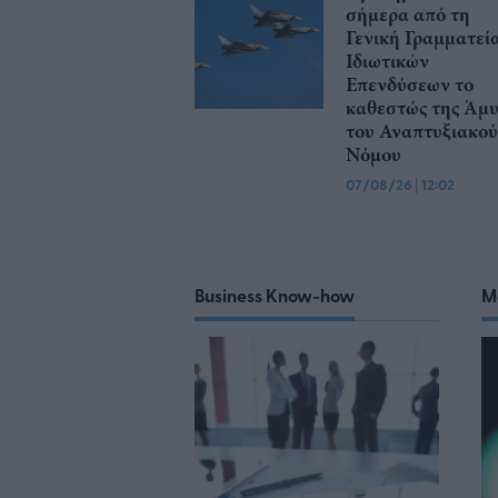
σήμερα από τη
Γενική Γραμματεί
Ιδιωτικών
Επενδύσεων το
καθεστώς της Άμ
του Αναπτυξιακού
Νόμου
07/08/26
|
12:02
Business Know-how
M