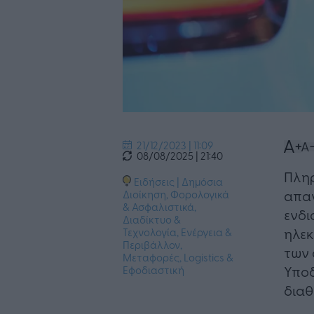
21/12/2023 | 11:09
08/08/2025 | 21:40
Πληρ
Ειδήσεις
|
Δημόσια
απαν
Διοίκηση
,
Φορολογικά
& Ασφαλιστικά
,
ενδι
Διαδίκτυο &
ηλεκ
Τεχνολογία
,
Ενέργεια &
Περιβάλλον
,
των 
Μεταφορές, Logistics &
Υποδ
Εφοδιαστική
διαθ