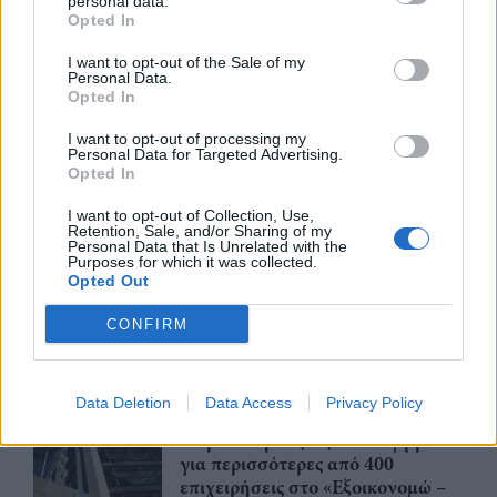
personal data.
Opted In
Περισσότερα από το
I want to opt-out of the Sale of my
Personal Data.
Opted In
Καλαφάτης: «Έχουν δημιουργηθεί
I want to opt-out of processing my
20.000 νέες θέσεις εργασίας
Personal Data for Targeted Advertising.
Opted In
υψηλής εξειδίκευσης τα
τελευταία επτά χρόνια στην
I want to opt-out of Collection, Use,
Ελλάδα»
Retention, Sale, and/or Sharing of my
Personal Data that Is Unrelated with the
10/08/26
|
11:14
Purposes for which it was collected.
Opted Out
Τουρισμός για Όλους 2026: Από
σήμερα η υποβολή αιτήσεων
CONFIRM
χωρίς περιορισμό στο ΑΦΜ
10/08/26
|
10:54
Data Deletion
Data Access
Privacy Policy
Παράταση έως τις 30 Νοεμβρίου
για περισσότερες από 400
επιχειρήσεις στο «Εξοικονομώ –