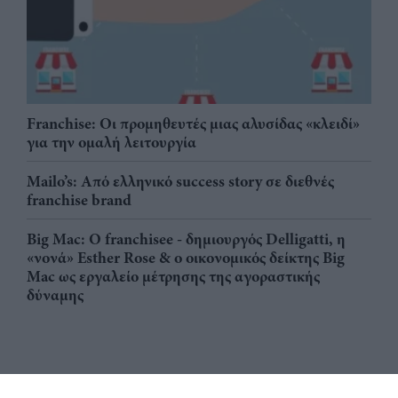
Franchise: Οι προμηθευτές μιας αλυσίδας «κλειδί»
για την ομαλή λειτουργία
Mailo’s: Από ελληνικό success story σε διεθνές
franchise brand
Big Mac: Ο franchisee - δημιουργός Delligatti, η
«νονά» Esther Rose & ο οικονομικός δείκτης Big
Mac ως εργαλείο μέτρησης της αγοραστικής
δύναμης