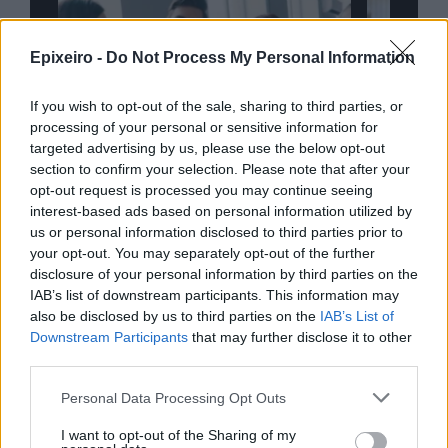
Epixeiro -
Do Not Process My Personal Information
If you wish to opt-out of the sale, sharing to third parties, or
processing of your personal or sensitive information for
targeted advertising by us, please use the below opt-out
section to confirm your selection. Please note that after your
opt-out request is processed you may continue seeing
interest-based ads based on personal information utilized by
us or personal information disclosed to third parties prior to
your opt-out. You may separately opt-out of the further
disclosure of your personal information by third parties on the
nd.gr
TP Greece: Πώς διαμορφώνεται το
Η ομ
IAB’s list of downstream participants. This information may
άθε
μέλλον του Insurance στην εποχή του AI
σου 
also be disclosed by us to third parties on the
IAB’s List of
Downstream Participants
that may further disclose it to other
third parties.
Personal Data Processing Opt Outs
Advertorial
I want to opt-out of the Sharing of my