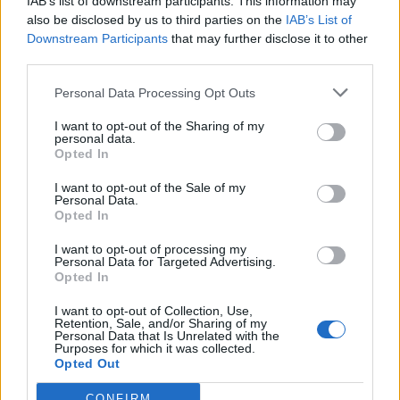
IAB’s list of downstream participants. This information may
also be disclosed by us to third parties on the
IAB’s List of
Downstream Participants
that may further disclose it to other
third parties.
Personal Data Processing Opt Outs
Σχολιάστε
I want to opt-out of the Sharing of my
personal data.
... σχόλια
| Κάνε click για να σχολιάσεις
Opted In
I want to opt-out of the Sale of my
Personal Data.
Opted In
I want to opt-out of processing my
Personal Data for Targeted Advertising.
Opted In
I want to opt-out of Collection, Use,
Retention, Sale, and/or Sharing of my
Personal Data that Is Unrelated with the
Purposes for which it was collected.
Opted Out
CONFIRM