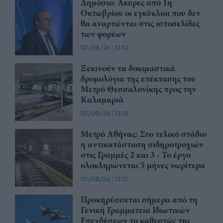
Δημόσιο: Άκυρες από 1η
Οκτωβρίου οι εγκύκλιοι που δεν
θα αναρτώνται στις ιστοσελίδες
των φορέων
07/08/26
|
13:52
Ξεκινούν τα δοκιμαστικά
δρομολόγια της επέκτασης του
Μετρό Θεσσαλονίκης προς την
Καλαμαριά
07/08/26
|
13:10
Μετρό Αθήνας: Στο τελικό στάδιο
η αντικατάσταση σιδηροτροχιών
στις Γραμμές 2 και 3 - Το έργο
ολοκληρώνεται 5 μήνες νωρίτερα
07/08/26
|
12:13
Προκηρύσσεται σήμερα από τη
Γενική Γραμματεία Ιδιωτικών
Επενδύσεων το καθεστώς της