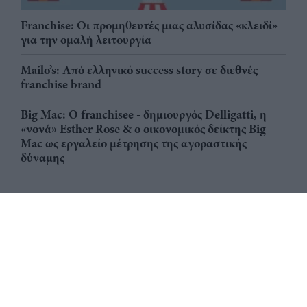
Franchise: Οι προμηθευτές μιας αλυσίδας «κλειδί»
για την ομαλή λειτουργία
Mailo’s: Από ελληνικό success story σε διεθνές
franchise brand
Big Mac: Ο franchisee - δημιουργός Delligatti, η
«νονά» Esther Rose & ο οικονομικός δείκτης Big
Mac ως εργαλείο μέτρησης της αγοραστικής
δύναμης