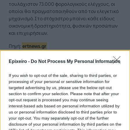
τουλάχιστον 73.000 φορολογικούς ελέγχους, οι
οποίοι θα πραγματοποιηθούν από τον ελεγκτικό
μηχανισμό. Στο στόχαστρο μπαίνει κάθε είδους
οικονομική δραστηριότητα, φυσικών προσώπων
και επιχειρήσεων.
Πηγή:
ertnews.gr
Epixeiro -
Do Not Process My Personal Information
If you wish to opt-out of the sale, sharing to third parties, or
processing of your personal or sensitive information for
targeted advertising by us, please use the below opt-out
Google News
Ακολουθήστε το
στο
και μάθετε πρώτοι όλα τα επιχειρηματικά νέα
section to confirm your selection. Please note that after your
opt-out request is processed you may continue seeing
interest-based ads based on personal information utilized by
us or personal information disclosed to third parties prior to
Δείτε όλες τις τελευταίες επιχειρηματικές
your opt-out. You may separately opt-out of the further
Ειδήσεις
από την Ελλάδα και τον κόσμο στο
disclosure of your personal information by third parties on the