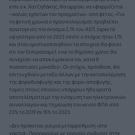
είπε ο κ. Χατζηδάκης, θα αρχίσει να εφαρμόζεται
–καλώς εχόντων τον πραγμάτων- από φέτος. «
Για
τη φετινή χρονιά ο προϋπολογισμός προβλέπει
πρωτογενές πλεόνασμα 2,1% του ΑΕΠ, (αρκετά
υψηλότερο από το 2023 οπότε ο στόχος ήταν 1,1%
και όταν οριστικοποιηθούν τα στοιχεία θα φανεί
ότι τον ξεπεράσαμε), ενώ το δημόσιο χρέος θα
συνεχίσει να αποκλιμακώνεται, κατά 8
ποσοστιαίες μονάδες
». Οι στόχοι, πρόσθεσε, θα
επιτευχθούν μεταξύ άλλων με την καταπολέμηση
της φοροδιαφυγής και της φορο-αποφυγής,
τομείς στους οποίους υπάρχουν ήδη ορατά
αποτελέσματα με την ενίσχυση των ηλεκτρονικών
συναλλαγών και τη μείωση του κενού ΦΠΑ από
23% το 2019 σε 15% το 2023.
«
Δεν πρόκειται για μια μεταρρύθμιση «στα
χαρτιά». Προχωρούμε με γοργούς ρυθμούς στην