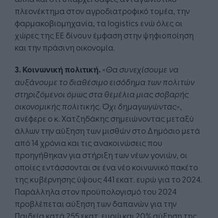
πλεονέκτημα στον αγροδιατροφικό τομέα, την
φαρμακοβιομηχανία, τα logistics ενώ όλες οι
χώρες της ΕΕ δίνουν έμφαση στην ψηφιοποίηση
και την πράσινη οικονομία.
3. Κοινωνική πολιτική.
«
Θα συνεχίσουμε να
αυξάνουμε το διαθέσιμο εισόδημα των πολιτών
στηριζόμενοι όμως στα θεμέλια μιας σοβαρής
οικονομικής πολιτικής. Όχι δημαγωγώντας
»,
ανέφερε ο κ. Χατζηδάκης σημειώνοντας μεταξύ
άλλων την αύξηση των μισθών στο Δημόσιο μετά
από 14 χρόνια και τις ανακοινώσεις που
προηγήθηκαν για στήριξη των νέων γονιών, οι
οποίες εντάσσονται σε ένα νέο κοινωνικό πακέτο
της κυβέρνησης ύψους 441 εκατ. ευρώ για το 2024.
Παράλληλα στον προϋπολογισμό του 2024
προβλέπεται αύξηση των δαπανών για την
Παιδεία κατά 255 εκατ. ευρώ και 20% αύξηση της