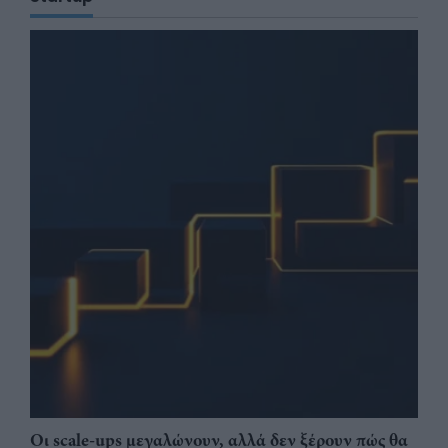
Οι scale-ups μεγαλώνουν, αλλά δεν ξέρουν πώς θα