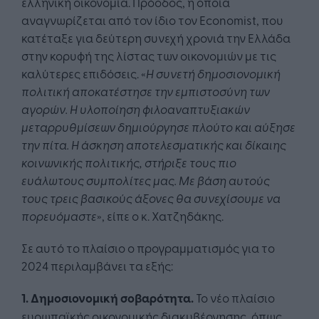
ελληνική οικονομία. Πρόοδος, η οποία
αναγνωρίζεται από τον ίδιο τον Economist, που
κατέταξε για δεύτερη συνεχή χρονιά την Ελλάδα
στην κορυφή της λίστας των οικονομιών με τις
καλύτερες επιδόσεις. «
Η συνετή δημοσιονομική
πολιτική αποκατέστησε την εμπιστοσύνη των
αγορών. Η υλοποίηση φιλοαναπτυξιακών
μεταρρυθμίσεων δημιούργησε πλούτο και αύξησε
την πίτα. Η άσκηση αποτελεσματικής και δίκαιης
κοινωνικής πολιτικής, στήριξε τους πιο
ευάλωτους συμπολίτες μας. Με βάση αυτούς
τους τρεις βασικούς άξονες θα συνεχίσουμε να
πορευόμαστε
», είπε ο κ. Χατζηδάκης.
Σε αυτό το πλαίσιο ο προγραμματισμός για το
2024 περιλαμβάνει τα εξής:
1. Δημοσιονομική σοβαρότητα.
Το νέο πλαίσιο
ευρωπαϊκής οικονομικής διακυβέρνησης, όπως