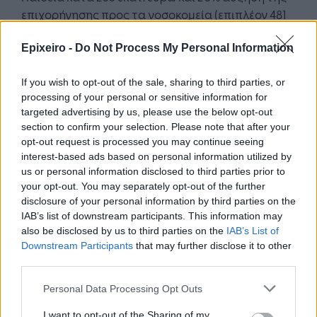
επιχορήγησης προς τα νοσοκομεία (επιπλέον 481
εκατ. ευρώ).
Epixeiro -
Do Not Process My Personal Information
«
Έχουμε ακόμη δρόμο μπροστά μας και δεν
αγνοούμε τις προκλήσεις που αντιμετωπίζουμε.
If you wish to opt-out of the sale, sharing to third parties, or
Ωστόσο, μπορούμε πλέον με ασφάλεια να πούμε
processing of your personal or sensitive information for
targeted advertising by us, please use the below opt-out
ότι έχουμε αφήσει τα χειρότερα πίσω μας. Έχουμε
section to confirm your selection. Please note that after your
ένα μοναδικό παράθυρο ευκαιρίας για να
opt-out request is processed you may continue seeing
αλλάξουμε την ελληνική οικονομία και να την
interest-based ads based on personal information utilized by
ανακατευθύνουμε προς ένα νέο παραγωγικό
us or personal information disclosed to third parties prior to
μοντέλο ταχείας, βιώσιμης και χωρίς
your opt-out. You may separately opt-out of the further
disclosure of your personal information by third parties on the
αποκλεισμούς ανάπτυξης. Και γιατί όχι – του
IAB’s list of downstream participants. This information may
χρόνου να πετύχουμε το threepeat στην
also be disclosed by us to third parties on the
IAB’s List of
κατάταξη του Economist
», κατέληξε ο υπουργός.
Downstream Participants
that may further disclose it to other
third parties.
Personal Data Processing Opt Outs
I want to opt-out of the Sharing of my