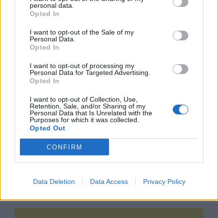
personal data.
Opted In
Google News
Ακολουθήστε το
στο
και μάθετε πρώτοι όλα τα επιχειρηματικά νέα
I want to opt-out of the Sale of my
Personal Data.
Opted In
I want to opt-out of processing my
Δείτε όλες τις τελευταίες επιχειρηματικές
Personal Data for Targeted Advertising.
Ειδήσεις
από την Ελλάδα και τον κόσμο στο
Opted In
I want to opt-out of Collection, Use,
Retention, Sale, and/or Sharing of my
Personal Data that Is Unrelated with the
Purposes for which it was collected.
Opted Out
Σχολιάστε
CONFIRM
... σχόλια
| Κάνε click για να σχολιάσεις
Data Deletion
Data Access
Privacy Policy