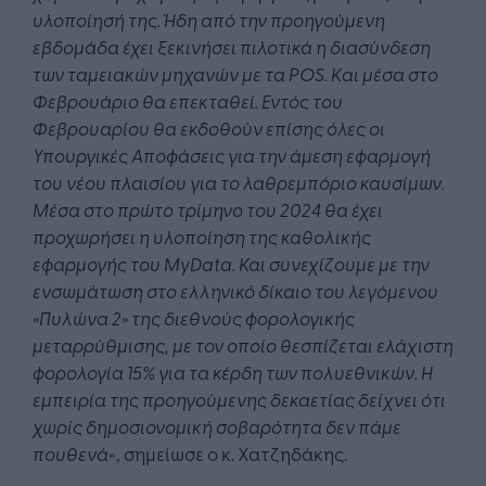
υλοποίησή της. Ήδη από την προηγούμενη
εβδομάδα έχει ξεκινήσει πιλοτικά η διασύνδεση
των ταμειακών μηχανών με τα POS. Kαι μέσα στο
Φεβρουάριο θα επεκταθεί. Εντός του
Φεβρουαρίου θα εκδοθούν επίσης όλες οι
Υπουργικές Αποφάσεις για την άμεση εφαρμογή
του νέου πλαισίου για το λαθρεμπόριο καυσίμων.
Μέσα στο πρώτο τρίμηνο του 2024 θα έχει
προχωρήσει η υλοποίηση της καθολικής
εφαρμογής του MyData. Και συνεχίζουμε με την
ενσωμάτωση στο ελληνικό δίκαιο του λεγόμενου
«Πυλώνα 2» της διεθνούς φορολογικής
μεταρρύθμισης, με τον οποίο θεσπίζεται ελάχιστη
φορολογία 15% για τα κέρδη των πολυεθνικών. Η
εμπειρία της προηγούμενης δεκαετίας δείχνει ότι
χωρίς δημοσιονομική σοβαρότητα δεν πάμε
πουθενά
», σημείωσε ο κ. Χατζηδάκης.