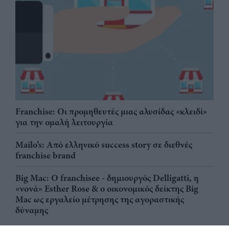
Franchise: Οι προμηθευτές μιας αλυσίδας «κλειδί»
για την ομαλή λειτουργία
Mailo’s: Από ελληνικό success story σε διεθνές
franchise brand
Big Mac: Ο franchisee - δημιουργός Delligatti, η
«νονά» Esther Rose & ο οικονομικός δείκτης Big
Mac ως εργαλείο μέτρησης της αγοραστικής
δύναμης