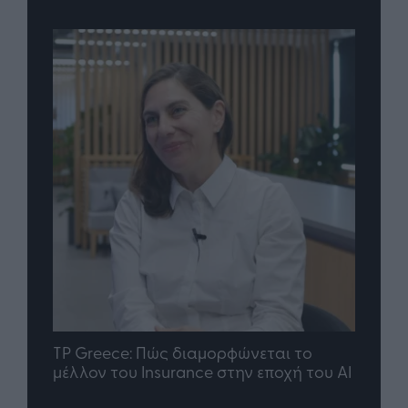
nd.gr
TP Greece: Πώς διαμορφώνεται το
Η ομ
άθε
μέλλον του Insurance στην εποχή του AI
σου 