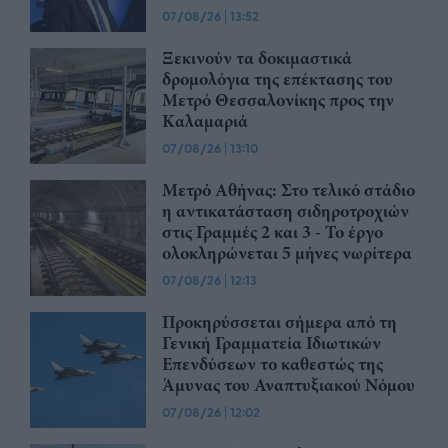
07/08/26
|
13:52
Ξεκινούν τα δοκιμαστικά
δρομολόγια της επέκτασης του
Μετρό Θεσσαλονίκης προς την
Καλαμαριά
07/08/26
|
13:10
Μετρό Αθήνας: Στο τελικό στάδιο
η αντικατάσταση σιδηροτροχιών
στις Γραμμές 2 και 3 - Το έργο
ολοκληρώνεται 5 μήνες νωρίτερα
07/08/26
|
12:13
Προκηρύσσεται σήμερα από τη
Γενική Γραμματεία Ιδιωτικών
Επενδύσεων το καθεστώς της
Άμυνας του Αναπτυξιακού Νόμου
07/08/26
|
12:02