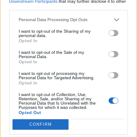
Downstream Participants
that may further disclose it to other
Επίσης, σε αναγνώριση της σημαντικής και
third parties.
αποτελεσματικής προσπάθειας, το ΥΠΕΞ, μέσω
της μόνιμης αντιπροσωπείας στον Καναδά, έδρα
Personal Data Processing Opt Outs
του διεθνούς οργανισμού πολιτικής αεροπορίας,
I want to opt-out of the Sharing of my
μας μετέφερε εχθές τα συγχαρητήρια των
personal data.
Opted In
ευρωπαίων εταίρων μας, όπως αυτά
διατυπώθηκαν στην έδρα του παγκόσμιου
I want to opt-out of the Sale of my
οργανισμού.
Personal Data.
Opted In
Συγχαρητήριες επιστολές έχουμε λάβει επίσης
I want to opt-out of processing my
Personal Data for Targeted Advertising.
τόσο από την Ευρωπαϊκή Επιτροπή, όσο από τον
Opted In
ευρωπαϊκό οργανισμό για την ασφάλεια της
αεροπορίας (EASA), αλλά και τον Γενικό
I want to opt-out of Collection, Use,
Retention, Sale, and/or Sharing of my
Γραμματέα του ICAO (συνημμένες 7 επιστολές).
Personal Data that Is Unrelated with the
Purposes for which it was collected.
Opted Out
Όλα αυτά τα στοιχεία, αποτέλεσμα σκληρής,
μεθοδικής και συντονισμένης δουλειάς, δεν
CONFIRM
αποτελούν αντικείμενο πανηγυρισμών, αλλά