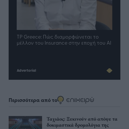
nd.gr
TP Greece: Πώς διαμορφώνεται το
Η ομ
άθε
μέλλον του Insurance στην εποχή του AI
σου 
Advertorial
Περισσότερα από το
Ταχιάος: Ξεκινούν από απόψε τα
δοκιμαστικά δρομολόγια της