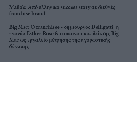
Mailo’s: Από ελληνικό success story σε διεθνές
franchise brand
Big Mac: Ο franchisee - δημιουργός Delligatti, η
«νονά» Esther Rose & ο οικονομικός δείκτης Big
Mac ως εργαλείο μέτρησης της αγοραστικής
δύναμης