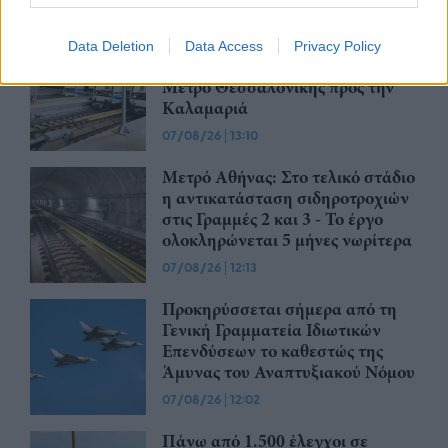
07/08/26
|
13:52
Ξεκινούν τα δοκιμαστικά
Data Deletion
Data Access
Privacy Policy
δρομολόγια της επέκτασης του
Μετρό Θεσσαλονίκης προς την
Καλαμαριά
07/08/26
|
13:10
Μετρό Αθήνας: Στο τελικό στάδιο
η αντικατάσταση σιδηροτροχιών
στις Γραμμές 2 και 3 - Το έργο
ολοκληρώνεται 5 μήνες νωρίτερα
07/08/26
|
12:13
Προκηρύσσεται σήμερα από τη
Γενική Γραμματεία Ιδιωτικών
Επενδύσεων το καθεστώς της
Άμυνας του Αναπτυξιακού Νόμου
07/08/26
|
12:02
Πάνω από 1.500 έλεγχοι σε