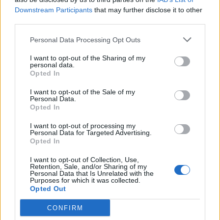
Θεσσαλονίκης προς την
Downstream Participants
that may further disclose it to other
Καλαμαριά
third parties.
07/08/26
|
16:44
Personal Data Processing Opt Outs
Ειδικό Χωροταξικό Πλαίσιο για
τον Τουρισμό: Οι αλλαγές που
I want to opt-out of the Sharing of my
personal data.
εισάγει η νέα ΚΥΑ
Opted In
07/08/26
|
16:03
I want to opt-out of the Sale of my
Personal Data.
Opted In
Υπεγράφη η σύμβαση για τα
Συστήματα Αεροναυτιλίας του
I want to opt-out of processing my
νέου Διεθνούς Αερολιμένα
Personal Data for Targeted Advertising.
Opted In
Ηρακλείου Κρήτης στο Καστέλλι
07/08/26
|
15:16
I want to opt-out of Collection, Use,
Retention, Sale, and/or Sharing of my
Personal Data that Is Unrelated with the
Δημόσιο: Άκυρες από 1η
Purposes for which it was collected.
Οκτωβρίου οι εγκύκλιοι που δεν
Opted Out
θα αναρτώνται στις ιστοσελίδες
των φορέων
CONFIRM