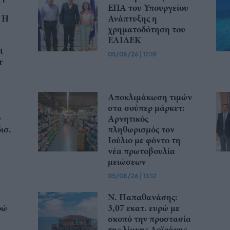
ΕΠΑ του Υπουργείου
 Η
Ανάπτυξης η
χρηματοδότηση του
ΕΛΙΔΕΚ
t
05/08/26
|
17:19
r
Αποκλιμάκωση τιμών
στα σούπερ μάρκετ:
ν
Αρνητικός
ισ.
πληθωρισμός τον
Ιούλιο με φόντο τη
νέα πρωτοβουλία
μειώσεων
05/08/26
|
13:12
Ν. Παπαθανάσης:
ρώ
3,07 εκατ. ευρώ με
σκοπό την προστασία
της λίμνης Δοϊράνης