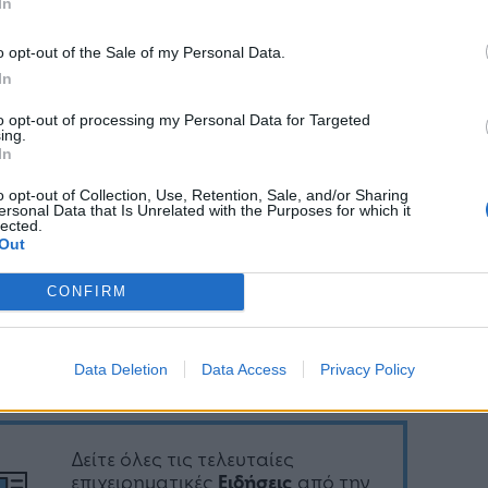
ούν να δουν τους συνδυασμούς ταμειακού
In
ματος και τερματικού POS, που διασυνδέονται
ιτυχία, ώστε να προβούν άμεσα στις
o opt-out of the Sale of my Personal Data.
In
ούμενες ενέργειες για την προμήθεια του
λληλου και με ετοιμότητα διασύνδεσης
to opt-out of processing my Personal Data for Targeted
ιακού συστήματος με το Μέσο Πληρωμής, που
ing.
In
τουν, ή αντιστρόφως, ανάλογα με την επιλογή
o opt-out of Collection, Use, Retention, Sale, and/or Sharing
ersonal Data that Is Unrelated with the Purposes for which it
lected.
Out
CONFIRM
Ακολουθήστε το
στο
Google News
και μάθετε πρώτοι
όλα τα επιχειρηματικά νέα
Data Deletion
Data Access
Privacy Policy
Δείτε όλες τις τελευταίες
επιχειρηματικές
Ειδήσεις
από την