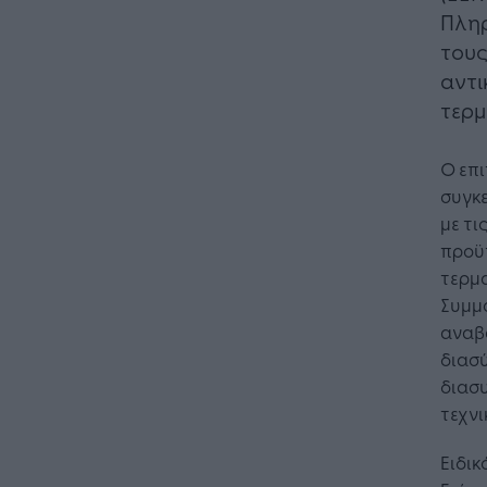
Πληρ
τους
αντι
τερμ
Ο επι
συγκ
με τι
προϋ
τερμ
Συμμ
αναβ
διασύ
διασυ
τεχνι
Η Τεχνητή Νοημοσύνη: το νέο
Οι
Ειδικ
λειτουργικό σύστημα της
Jo