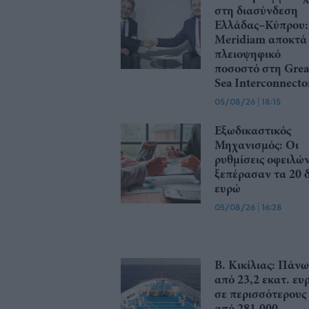
στη διασύνδεση
Ελλάδας–Κύπρου:
Meridiam αποκτά
πλειοψηφικό
ποσοστό στη Grea
Sea Interconnecto
05/08/26
|
18:15
Εξωδικαστικός
Μηχανισμός: Οι
ρυθμίσεις οφειλώ
ξεπέρασαν τα 20 δ
ευρώ
05/08/26
|
16:28
Β. Κικίλιας: Πάνω
από 23,2 εκατ. ευ
σε περισσότερους
από 281.000