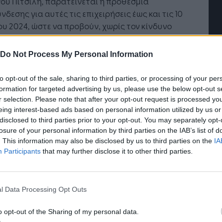
ου Πιτσιλή, παρατείνεται η προθεσμία
ύμμαχος» για κάθε
του Insurance στην εποχ
νδεσης για αυτές τις επιχειρήσεις έως και τις 10
ιχείρηση και εργαζόμενο
του AI
ου 2024, ώστε να προβούν, χωρίς τον κίνδυνο
ολής κυρώσεων, στην προμήθεια ταμειακού
ήματος ή Μέσου Πληρωμής, ο συνδυασμός των
Do Not Process My Personal Information
ων θα διασφαλίζει την δυνατότητα διασύνδεσής
 για την σύννομη λήψη πληρωμών με κάρτα από
to opt-out of the sale, sharing to third parties, or processing of your per
πιχείρησή τους.
formation for targeted advertising by us, please use the below opt-out s
r selection. Please note that after your opt-out request is processed y
ιχειρήσεις αυτές έχουν ήδη λάβει σχετικό e-mail
eing interest-based ads based on personal information utilized by us or
disclosed to third parties prior to your opt-out. You may separately opt-
ην ΑΑΔΕ, με το οποίο ενημερώνονται για τη
losure of your personal information by third parties on the IAB’s list of
κή παράταση της διασύνδεσης και τη
. This information may also be disclosed by us to third parties on the
IA
τότητα πληροφόρησής τους από τον Πίνακα
Participants
that may further disclose it to other third parties.
μότητας διασύνδεσης μοντέλων POS με τύπους
ακών μηχανών, ο οποίος βρίσκεται
ημένος στην ιστοσελίδα της ΑΑΔΕ, στη
l Data Processing Opt Outs
θυνση
https://www.aade.gr/syndyasmoi-
iakon-mihanon-pos
. Στην ιστοσελίδα αυτή
o opt-out of the Sharing of my personal data.