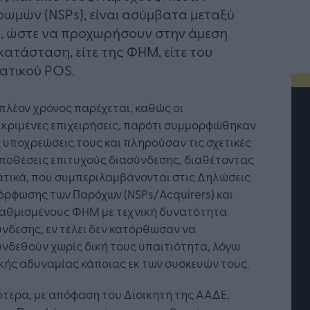
ωμών (NSPs), είναι ασύμβατα μεταξύ
, ώστε να προχωρήσουν στην άμεση
κατάσταση, είτε της ΦΗΜ, είτε του
ατικού POS.
πλέον χρόνος παρέχεται, καθώς οι
εκριμένες επιχειρήσεις, παρότι συμμορφώθηκαν
ς υποχρεώσεις τους και πληρούσαν τις σχετικές
ποθέσεις επιτυχούς διασύνδεσης, διαθέτοντας
ατικά, που συμπεριλαμβάνονται στις Δηλώσεις
όρφωσης των Παρόχων (NSPs/Acquirers) και
αθμισμένους ΦΗΜ με τεχνική δυνατότητα
νδεσης, εν τέλει δεν κατόρθωσαν να
νδεθούν χωρίς δική τους υπαιτιότητα, λόγω
κής αδυναμίας κάποιας εκ των συσκευών τους.
 προσλήψεις αλλάζουν: To
TP Greece: Πώς
ότερα, με απόφαση του Διοικητή της ΑΑΔΕ,
bfind.gr ως στρατηγικός
διαμορφώνεται το μέλλο