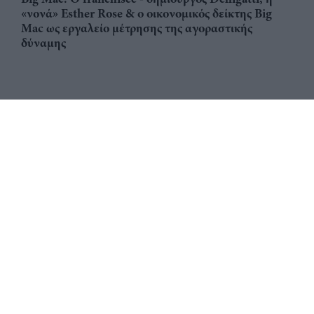
«νονά» Esther Rose & ο οικονομικός δείκτης Big
Mac ως εργαλείο μέτρησης της αγοραστικής
δύναμης