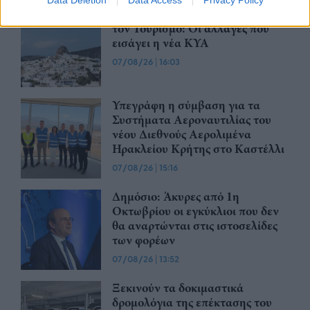
Ειδικό Χωροταξικό Πλαίσιο για
τον Τουρισμό: Οι αλλαγές που
εισάγει η νέα ΚΥΑ
07/08/26
|
16:03
Υπεγράφη η σύμβαση για τα
Συστήματα Αεροναυτιλίας του
νέου Διεθνούς Αερολιμένα
Ηρακλείου Κρήτης στο Καστέλλι
07/08/26
|
15:16
Δημόσιο: Άκυρες από 1η
Οκτωβρίου οι εγκύκλιοι που δεν
θα αναρτώνται στις ιστοσελίδες
των φορέων
07/08/26
|
13:52
Ξεκινούν τα δοκιμαστικά
δρομολόγια της επέκτασης του