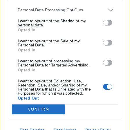
nd.gr
TP Greece: Πώς διαμορφώνεται το
Η ομ
Personal Data Processing Opt Outs
άθε
μέλλον του Insurance στην εποχή του AI
σου 
I want to opt-out of the Sharing of my
personal data.
Opted In
I want to opt-out of the Sale of my
Advertorial
Personal Data.
Opted In
I want to opt-out of processing my
Personal Data for Targeted Advertising.
Opted In
Περισσότερα από το
I want to opt-out of Collection, Use,
Retention, Sale, and/or Sharing of my
Personal Data that Is Unrelated with the
Ταχιάος: Ξεκινούν από απόψε τα
Purposes for which it was collected.
Opted Out
δοκιμαστικά δρομολόγια της
επέκτασης του Μετρό
CONFIRM
Θεσσαλονίκης προς την
Καλαμαριά
07/08/26
|
16:44
Data Deletion
Data Access
Privacy Policy