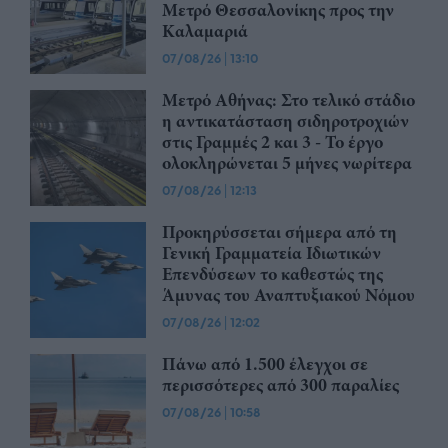
Μετρό Θεσσαλονίκης προς την
Καλαμαριά
07/08/26
|
13:10
Μετρό Αθήνας: Στο τελικό στάδιο
η αντικατάσταση σιδηροτροχιών
στις Γραμμές 2 και 3 - Το έργο
ολοκληρώνεται 5 μήνες νωρίτερα
07/08/26
|
12:13
Προκηρύσσεται σήμερα από τη
Γενική Γραμματεία Ιδιωτικών
Επενδύσεων το καθεστώς της
Άμυνας του Αναπτυξιακού Νόμου
07/08/26
|
12:02
Πάνω από 1.500 έλεγχοι σε
περισσότερες από 300 παραλίες
07/08/26
|
10:58