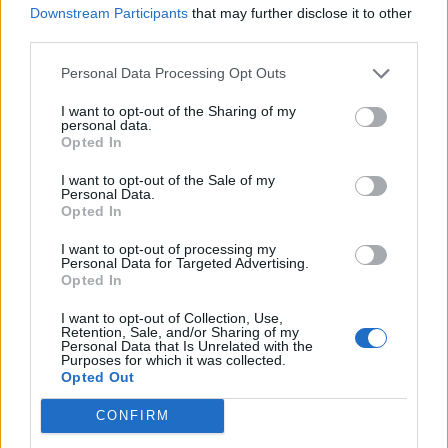
Downstream Participants
that may further disclose it to other
third parties.
Σαμοθράκη: Σε λειτουργία η
πλατφόρμα myBusinessSupport
Personal Data Processing Opt Outs
για το ειδικό πρόγραμμα στήριξης
επιχειρήσεων
I want to opt-out of the Sharing of my
personal data.
06/08/26
|
18:07
Opted In
Δυτική Αττική: Έργα
I want to opt-out of the Sale of my
αποκατάστασης 113.000
Personal Data.
στρεμμάτων μετά την πυρκαγιά –
Opted In
Παρεμβάσεις πριν τον χειμώνα
I want to opt-out of processing my
06/08/26
|
15:26
Personal Data for Targeted Advertising.
Opted In
Χρ. Δήμας: Στο Εθνικό
I want to opt-out of Collection, Use,
Πρόγραμμα Ανάπτυξης η
Retention, Sale, and/or Sharing of my
αναβάθμιση του Αεροδρομίου
Personal Data that Is Unrelated with the
Purposes for which it was collected.
Πάρου
Opted Out
06/08/26
|
13:11
CONFIRM
Υποβλήθηκε επισήμως το αίτημα