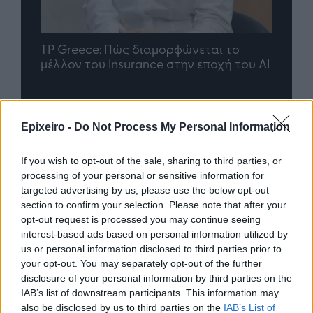
nd.gr
TP Greece: Πώς διαμορφώνεται το
Η ομ
άθε
μέλλον του Insurance στην εποχή του AI
σου 
Epixeiro -
Do Not Process My Personal Information
Advertorial
If you wish to opt-out of the sale, sharing to third parties, or
processing of your personal or sensitive information for
targeted advertising by us, please use the below opt-out
Περισσότερα από το
section to confirm your selection. Please note that after your
opt-out request is processed you may continue seeing
interest-based ads based on personal information utilized by
ΔΕΘ: Εξασφαλίστηκε
us or personal information disclosed to third parties prior to
χρηματοδότηση 204,6 εκατ. ευρώ
your opt-out. You may separately opt-out of the further
από το Εθνικό Πρόγραμμα
disclosure of your personal information by third parties on the
Ανάπτυξης για την ανάπλαση
IAB’s list of downstream participants. This information may
also be disclosed by us to third parties on the
IAB’s List of
06/08/26
|
18:12