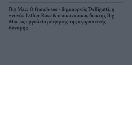
Big Mac: Ο franchisee - δημιουργός Delligatti, η
«νονά» Esther Rose & ο οικονομικός δείκτης Big
Mac ως εργαλείο μέτρησης της αγοραστικής
δύναμης