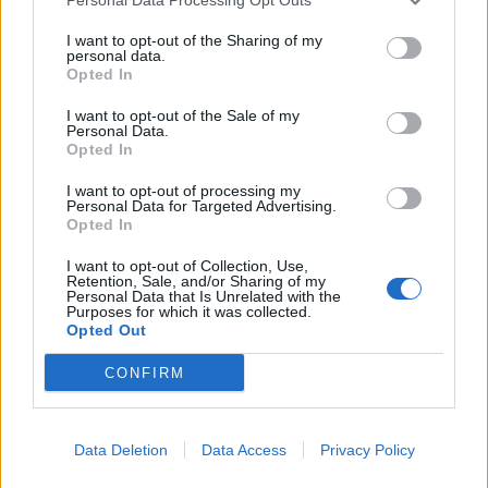
I want to opt-out of the Sharing of my
personal data.
Google News
Ακολουθήστε το
στο
Opted In
και μάθετε πρώτοι όλα τα επιχειρηματικά νέα
I want to opt-out of the Sale of my
Personal Data.
Opted In
Δείτε όλες τις τελευταίες επιχειρηματικές
Ειδήσεις
από την Ελλάδα και τον κόσμο στο
I want to opt-out of processing my
Personal Data for Targeted Advertising.
Opted In
I want to opt-out of Collection, Use,
Retention, Sale, and/or Sharing of my
Personal Data that Is Unrelated with the
Purposes for which it was collected.
Opted Out
Σχολιάστε
CONFIRM
... σχόλια
| Κάνε click για να σχολιάσεις
Data Deletion
Data Access
Privacy Policy