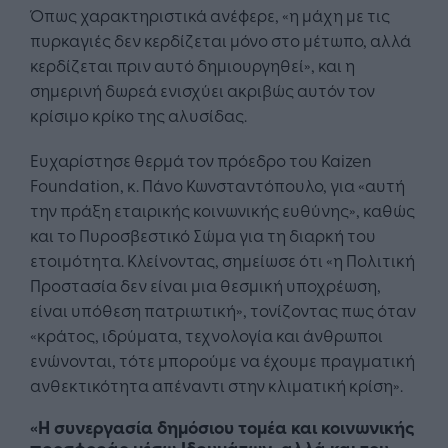
Όπως χαρακτηριστικά ανέφερε, «η μάχη με τις
πυρκαγιές δεν κερδίζεται μόνο στο μέτωπο, αλλά
κερδίζεται πριν αυτό δημιουργηθεί», και η
σημερινή δωρεά ενισχύει ακριβώς αυτόν τον
κρίσιμο κρίκο της αλυσίδας.
Ευχαρίστησε θερμά τον πρόεδρο του Kaizen
Foundation, κ. Πάνο Κωνσταντόπουλο, για «αυτή
την πράξη εταιρικής κοινωνικής ευθύνης», καθώς
και το Πυροσβεστικό Σώμα για τη διαρκή του
ετοιμότητα. Κλείνοντας, σημείωσε ότι «η Πολιτική
Προστασία δεν είναι μια θεσμική υποχρέωση,
είναι υπόθεση πατριωτική», τονίζοντας πως όταν
«κράτος, ιδρύματα, τεχνολογία και άνθρωποι
ενώνονται, τότε μπορούμε να έχουμε πραγματική
ανθεκτικότητα απέναντι στην κλιματική κρίση».
«H συνεργασία δημόσιου τομέα και κοινωνικής
προσφοράς μέσω Ιδρυμάτων, αλλά και του