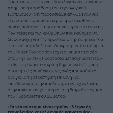
Προστασίας, κ. Γιάννης Κεφαλογιάννης, τόνισε ότι
η σημερινή παράδοση του τεχνολογικού
εξοπλισμού «δεν παρουσιάζει απλώς έναν νέο
εξοπλισμό· παρουσιάζει μια πράξη ευθύνης,
συνεργασίας και εμπιστοσύνης προς το έργο της
Πολιτείας και των ανθρώπων που καθημερινά
δίνουν μάχη για την προστασία της ζωής και του
φυσικού μας πλούτου». Υπογράμμισε ότι η δωρεά
του Kaizen Foundation έρχεται σε μια περίοδο
όπου «η Πολιτική Προστασία μετασχηματίζεται»,
καθώς «η κλιματική κρίση δημιουργεί νέες, πιο
απαιτητικές συνθήκες», γεγονός που καθιστά
αναγκαία τη στρατηγική επιλογή «να
επενδύσουμε στην πρόληψη, στην τεχνολογία,
στην πρώιμη ανίχνευση και στη διαρκή ενίσχυση
του Πυροσβεστικού Σώματος».
«To νέο σύστημα είναι προϊόν ελληνικής
τεχνολογίας και ελληνικής καινοτομίας»