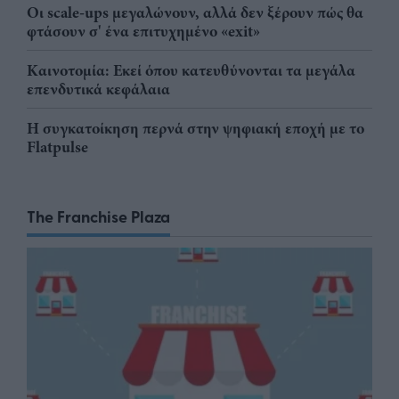
Οι scale-ups μεγαλώνουν, αλλά δεν ξέρουν πώς θα
φτάσουν σ' ένα επιτυχημένο «exit»
Καινοτομία: Εκεί όπου κατευθύνονται τα μεγάλα
επενδυτικά κεφάλαια
Η συγκατοίκηση περνά στην ψηφιακή εποχή με το
Flatpulse
The Franchise Plaza