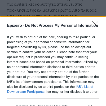
πιο ανθεκτικές κοινότητες απέναντι στις
προκλήσεις της κλιματικής κρίσης. Από πλευράς
μας δεσμευόμαστε να συνεχίσουμε να
επενδύουμε σε πρωτοβουλίες με ουσιαστικό και
Epixeiro -
Do Not Process My Personal Information
μακροπρόθεσμο κοινωνικό αντίκτυπο».
If you wish to opt-out of the sale, sharing to third parties, or
Στην τελετή παρέστησαν ο γενικός γραμματέας
processing of your personal or sensitive information for
Πολιτικής Προστασίας κ. Νίκος Παπαευσταθίου, ο
targeted advertising by us, please use the below opt-out
αρχηγός του ΠΣ, Αντιστράτηγος Θεόδωρος
section to confirm your selection. Please note that after your
Βάγιας, ο υπαρχηγός του ΠΣ Αντιστράτηγος
opt-out request is processed you may continue seeing
Γεώργιος Μαρκουλάκης, Ανώτατα και Ανώτερα
interest-based ads based on personal information utilized by
us or personal information disclosed to third parties prior to
στελέχη του Πυροσβεστικού Σώματος, στελέχη
your opt-out. You may separately opt-out of the further
του Kaizen Foundation και ο διευθυντής
disclosure of your personal information by third parties on the
Εμπορικής Στρατηγικής της κατασκευάστριας
IAB’s list of downstream participants. This information may
εταιρείας Delian, κ. Αλέξανδρος Ιωακειμίδης.
also be disclosed by us to third parties on the
IAB’s List of
Downstream Participants
that may further disclose it to other
third parties.
Personal Data Processing Opt Outs