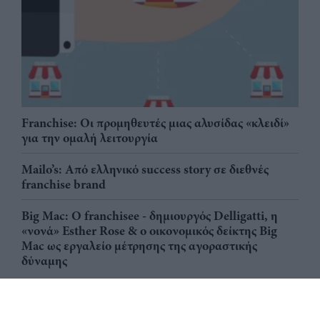
Franchise: Οι προμηθευτές μιας αλυσίδας «κλειδί»
για την ομαλή λειτουργία
Mailo’s: Από ελληνικό success story σε διεθνές
franchise brand
Big Mac: Ο franchisee - δημιουργός Delligatti, η
«νονά» Esther Rose & ο οικονομικός δείκτης Big
Mac ως εργαλείο μέτρησης της αγοραστικής
δύναμης