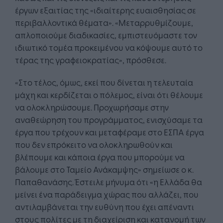
έργων εξαιτίας της «ιδιαίτερης ευαισθησίας σε
περιβαλλοντικά θέματα». «Μεταρρυθμίζουμε,
απλοποιούμε διαδικασίες, εμπιστευόμαστε τον
ιδιωτικό τομέα προκειμένου να κόψουμε αυτό το
τέρας της γραφειοκρατίας», πρόσθεσε.
«Στο τέλος, όμως, εκεί που δίνεται η τελευταία
μάχη και κερδίζεται ο πόλεμος, είναι ότι θέλουμε
να ολοκληρώσουμε. Προχωρήσαμε στην
αναθεώρηση του προγράμματος, ενισχύσαμε τα
έργα που τρέχουν και μεταφέραμε στο ΕΣΠΑ έργα
που δεν επρόκειτο να ολοκληρωθούν και
βλέπουμε και κάποια έργα που μπορούμε να
βάλουμε στο Ταμείο Ανάκαμψης» σημείωσε ο κ.
Παπαθανάσης. Έστειλε μήνυμα ότι «η Ελλάδα θα
μείνει ένα παράδειγμα χώρας που αλλάζει, που
αντιλαμβάνεται την ευθύνη που έχει απέναντι
στους πολίτες με τη διαχείριση και κατανομή των