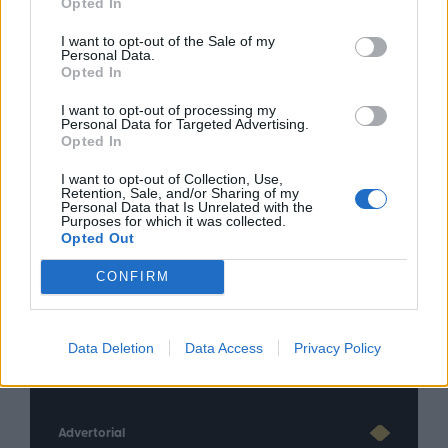
Opted In
I want to opt-out of the Sale of my
Personal Data.
Opted In
I want to opt-out of processing my
Personal Data for Targeted Advertising.
Opted In
I want to opt-out of Collection, Use,
Retention, Sale, and/or Sharing of my
Personal Data that Is Unrelated with the
Purposes for which it was collected.
Opted Out
CONFIRM
nd.gr
TP Greece: Πώς διαμορφώνεται το
Η ομ
άθε
μέλλον του Insurance στην εποχή του AI
σου 
Data Deletion
Data Access
Privacy Policy
Advertorial