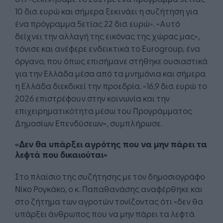
10 δισ. ευρώ και σήμερα ξεκινάει η συζήτηση για
ένα πρόγραμμα 5ετίας 22 δισ. ευρώ». «Αυτό
δείχνει την αλλαγή της εικόνας της χώρας μας»,
τόνισε και ανέφερε ενδεικτικά το Eurogroup, ένα
όργανο, που όπως επισήμανε στήθηκε ουσιαστικά
για την Ελλάδα μέσα από τα μνημόνια και σήμερα
η Ελλάδα διεκδικεί την προεδρία. «16,9 δισ. ευρώ το
2026 επιστρέφουν στην κοινωνία και την
επιχειρηματικότητα μέσω του Προγράμματος
Δημοσίων Επενδύσεων», συμπλήρωσε.
«Δεν θα υπάρξει αγρότης που να μην πάρει τα
λεφτά που δικαιούται»
Στο πλαίσιο της συζήτησης με τον δημοσιογράφο
Νίκο Ρογκάκο, ο κ. Παπαθανάσης αναφέρθηκε και
στο ζήτημα των αγροτών τονίζοντας ότι «δεν θα
υπάρξει άνθρωπος που να μην πάρει τα λεφτά