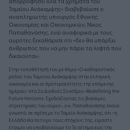
απορροφήσει όλα τα χρήματα του
Ταμείου Ανάκαμψης» διαβεβαίωσε ο
αναπληρωτής υπουργός Εθνικής
Οικονομίας και Οικονομικών, Νίκος
Παπαθανάσης, ενώ αναφορικά με τους
αγρότες ξεκαθάρισε ότι «δεν θα υπάρξει
άνθρωπος που να μην πάρει τα λεφτά που
δικαιούται».
Στην τοποθέτησή του με θέμα «Ο καθοριστικός
ρόλος του Ταμείου Ανάκαμψης στην ελληνική
οικονομία και οι προτεραιότητες της επόμενης
ημέρας» στο 2ο Διεθνές Συνέδριο «Redefining the
Future Horizons: Σχεδιάζοντας τις βιώσιμες
στρατηγικές του αύριο», ο κ. Παπαθανάσης έκανε
γνωστό, σε σχέση με το Ταμείο Ανάκαμψης, ότι «η
Ελλάδα θα πετύχει τους στόχους της, είμαστε
έτοιμοι να υποβάλλουμε το 7ο αίτημα έως την