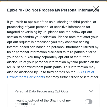
Epixeiro -
Do Not Process My Personal Information
Δείτε όλες τις τελευταίες επιχειρηματικές
Ειδήσεις
από την Ελλάδα και τον κόσμο στο
If you wish to opt-out of the sale, sharing to third parties, or
processing of your personal or sensitive information for
targeted advertising by us, please use the below opt-out
section to confirm your selection. Please note that after your
opt-out request is processed you may continue seeing
interest-based ads based on personal information utilized by
Σχολιάστε
us or personal information disclosed to third parties prior to
your opt-out. You may separately opt-out of the further
disclosure of your personal information by third parties on the
... σχόλια
| Κάνε click για να σχολιάσεις
IAB’s list of downstream participants. This information may
also be disclosed by us to third parties on the
IAB’s List of
Downstream Participants
that may further disclose it to other
third parties.
Personal Data Processing Opt Outs
I want to opt-out of the Sharing of my
personal data.