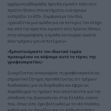
ερχόμενη εβδομάδα, άρα θα είμαστε πάλι στις
πρώτες θέσεις στα αιτήματα, ενώ έχουμε
εισπράξει το 65%». Σύμφωνα με τον ίδιο,
«χρειάζεται μια ομάδα για να πετύχεις τον στόχο
και από την ώρα που είμαστε στις πρώτες θέσεις
στην απορρόφηση, η ομάδα λειτουργεί σωστά,
όλοι τρέχουν για να πετύχουν».
«Εμπιστευόμαστε τον ιδιωτικό τομέα
προκειμένου να κόψουμε αυτό το τέρας της
γραφειοκρατίας»
Συνεχίζοντας αναγνώρισε τη γραφειοκρατία ως
σημαντικό ζήτημα, προσθέτοντας ότι τρέχουν
διαδικασίες για να διορθωθεί και έφερε ως
παράδειγμα τις ημέρες που απαιτούνται για την
απόδοση της Δικαιοσύνης στην Ελλάδα, εικόνα
που, όπως είπε, έχει βελτιωθεί με το νέο πλαίσιο,
καθώς και τις διενέξεις και τις καθυστερήσεις