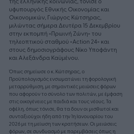
της ελληνικής κοινωνίας, τόνισε ο
υφυπουργός Εθνικής Οικονομίας και
Οικονομικών, Γιώργος Κώτσηρας,
μιλώντας σήμερα Δευτέρα 15 Δεκεμβρίου
στην εκπομπή «Πρωινή Ζώνη» του
τηλεοπτικού σταθμού «Action 24» και
στους δημοσιογράφους Νίκο Υποφάντη
και Αλεξάνδρα Καϋμένου.
Όπως σημείωσε ο κ. Κώτσηρας, ο
Προϋπολογισμός ενσωματώνει τη φορολογική
μεταρρύθμιση, με σημαντικές μειώσεις φόρων
που αφορούν το σύνολο των πολιτών, με έμφαση
στις οικογένειες με παιδιά και τους νέους. Τα
οφέλη, όπως τόνισε, θα τα δουν οι μισθωτοί και
συνταξιούχοι ήδη από την 1η Ιανουαρίου του
2026 με τη μείωση των κρατήσεων. Οι μειώσεις
φόρων, σε συνδυασμό με παρεμβάσεις όπως η