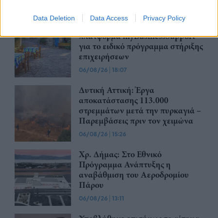
06/08/26
|
18:12
Data Deletion
Data Access
Privacy Policy
Σαμοθράκη: Σε λειτουργία η
πλατφόρμα myBusinessSupport
για το ειδικό πρόγραμμα στήριξης
επιχειρήσεων
06/08/26
|
18:07
Δυτική Αττική: Έργα
αποκατάστασης 113.000
στρεμμάτων μετά την πυρκαγιά –
Παρεμβάσεις πριν τον χειμώνα
06/08/26
|
15:26
Χρ. Δήμας: Στο Εθνικό
Πρόγραμμα Ανάπτυξης η
αναβάθμιση του Αεροδρομίου
Πάρου
06/08/26
|
13:11