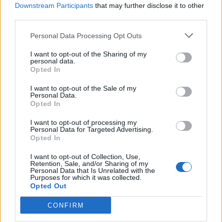
Downstream Participants
that may further disclose it to other
third parties.
Personal Data Processing Opt Outs
nd.gr
TP Greece: Πώς διαμορφώνεται το
Η ομ
άθε
μέλλον του Insurance στην εποχή του AI
σου 
I want to opt-out of the Sharing of my
personal data.
Opted In
I want to opt-out of the Sale of my
Personal Data.
Advertorial
Opted In
I want to opt-out of processing my
Personal Data for Targeted Advertising.
Opted In
Περισσότερα από το
I want to opt-out of Collection, Use,
Retention, Sale, and/or Sharing of my
Personal Data that Is Unrelated with the
Purposes for which it was collected.
ΔΕΘ: Εξασφαλίστηκε
Opted Out
χρηματοδότηση 204,6 εκατ. ευρώ
από το Εθνικό Πρόγραμμα
CONFIRM
Ανάπτυξης για την ανάπλαση