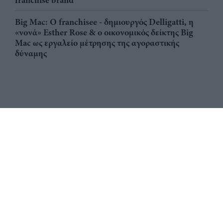
franchise brand
Big Mac: Ο franchisee - δημιουργός Delligatti, η
«νονά» Esther Rose & ο οικονομικός δείκτης Big
Mac ως εργαλείο μέτρησης της αγοραστικής
δύναμης