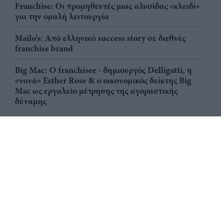
Franchise: Οι προμηθευτές μιας αλυσίδας «κλειδί»
για την ομαλή λειτουργία
Mailo’s: Από ελληνικό success story σε διεθνές
franchise brand
Big Mac: Ο franchisee - δημιουργός Delligatti, η
«νονά» Esther Rose & ο οικονομικός δείκτης Big
Mac ως εργαλείο μέτρησης της αγοραστικής
δύναμης