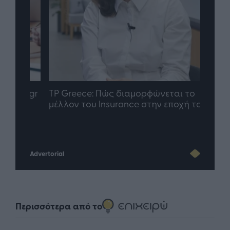
nd.gr
TP Greece: Πώς διαμορφώνεται το
Η ομ
άθε
μέλλον του Insurance στην εποχή του AI
σου 
Advertorial
Περισσότερα από το