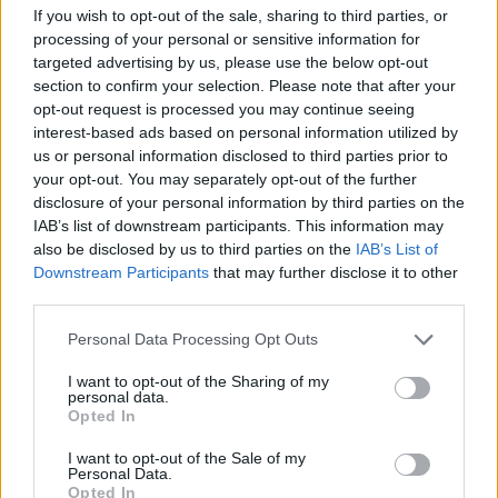
συγκεκριμένες παρεμβάσεις μετατρέπουν
If you wish to opt-out of the sale, sharing to third parties, or
δεσμεύσεις σε μετρήσιμα αποτελέσματα προς
processing of your personal or sensitive information for
όφελος των πολιτών και της οικονομίας,
targeted advertising by us, please use the below opt-out
section to confirm your selection. Please note that after your
ενισχύοντας την κοινωνική συνοχή και την
opt-out request is processed you may continue seeing
αναπτυξιακή δυναμική της χώρας».
interest-based ads based on personal information utilized by
us or personal information disclosed to third parties prior to
«Προετοιμαζόμαστε με συνέπεια για το τελικό
your opt-out. You may separately opt-out of the further
αίτημα του Σεπτεμβρίου 2026, που θα
disclosure of your personal information by third parties on the
σηματοδοτήσει την επιτυχή ολοκλήρωση του
IAB’s list of downstream participants. This information may
Ταμείου»
also be disclosed by us to third parties on the
IAB’s List of
Downstream Participants
that may further disclose it to other
Τέλος, ο διοικητής του Ταμείου Ανάκαμψης, κ.
third parties.
Ορέστης Καβαλάκης, σημείωσε: «Η υποβολή του
νέου διπλού αιτήματος επιβεβαιώνει τη σταθερή
Personal Data Processing Opt Outs
πρόοδο της Ελλάδας στην υλοποίηση του Σχεδίου
I want to opt-out of the Sharing of my
Ανάκαμψης, η οποία προχωρά σύμφωνα με τον
personal data.
Opted In
προγραμματισμό, τα ορόσημα εκπληρώνονται και
ολοκληρώνονται σημαντικές παρεμβάσεις σε
I want to opt-out of the Sale of my
Personal Data.
κρίσιμους τομείς της οικονομίας και της
Opted In