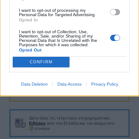
κοινωνίας. Ταυτόχρονα, προετοιμαζόμαστε με
συνέπεια για το τελικό αίτημα του Σεπτεμβρίου
I want to opt-out of processing my
Personal Data for Targeted Advertising.
2026, που θα σηματοδοτήσει την επιτυχή
Opted In
ολοκλήρωση του Ταμείου και την πλήρη
I want to opt-out of Collection, Use,
αξιοποίηση των πόρων του για την ανάπτυξη της
Retention, Sale, and/or Sharing of my
Personal Data that Is Unrelated with the
χώρας».
Purposes for which it was collected.
Opted Out
CONFIRM
Data Deletion
Data Access
Privacy Policy
Google News
Ακολουθήστε το
στο
και μάθετε πρώτοι όλα τα επιχειρηματικά νέα
Δείτε όλες τις τελευταίες επιχειρηματικές
Ειδήσεις
από την Ελλάδα και τον κόσμο στο