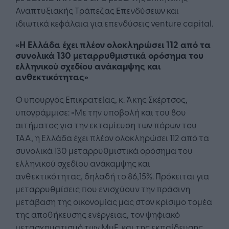
Αναπτυξιακής Τράπεζας Επενδύσεων και
ιδιωτικά κεφάλαια για επενδύσεις venture capital.
«Η Ελλάδα έχει πλέον ολοκληρώσει 112 από τα
συνολικά 130 μεταρρυθμιστικά ορόσημα του
ελληνικού σχεδίου ανάκαμψης και
ανθεκτικότητας»
Ο υπουργός Επικρατείας, κ. Άκης Σκέρτσος,
υπογράμμισε: «Με την υποβολή και του 8ου
αιτήματος για την εκταμίευση των πόρων του
ΤΑΑ, η Ελλάδα έχει πλέον ολοκληρώσει 112 από τα
συνολικά 130 μεταρρυθμιστικά ορόσημα του
ελληνικού σχεδίου ανάκαμψης και
ανθεκτικότητας, δηλαδή το 86,15%. Πρόκειται για
μεταρρυθμίσεις που ενισχύουν την πράσινη
μετάβαση της οικονομίας μας στον κρίσιμο τομέα
της αποθήκευσης ενέργειας, τον ψηφιακό
μετασχηματισμό των ΜμΕ και της εκπαίδευσης ,