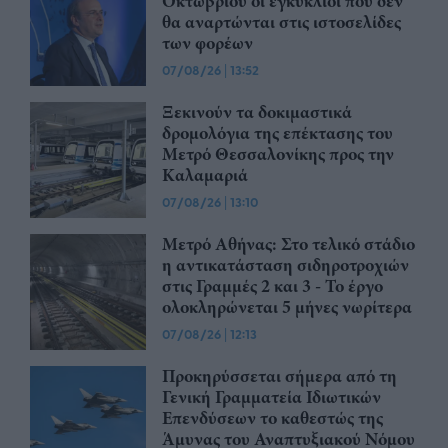
Οκτωβρίου οι εγκύκλιοι που δεν
θα αναρτώνται στις ιστοσελίδες
των φορέων
07/08/26
|
13:52
Ξεκινούν τα δοκιμαστικά
δρομολόγια της επέκτασης του
Μετρό Θεσσαλονίκης προς την
Καλαμαριά
07/08/26
|
13:10
Μετρό Αθήνας: Στο τελικό στάδιο
η αντικατάσταση σιδηροτροχιών
στις Γραμμές 2 και 3 - Το έργο
ολοκληρώνεται 5 μήνες νωρίτερα
07/08/26
|
12:13
Προκηρύσσεται σήμερα από τη
Γενική Γραμματεία Ιδιωτικών
Επενδύσεων το καθεστώς της
Άμυνας του Αναπτυξιακού Νόμου