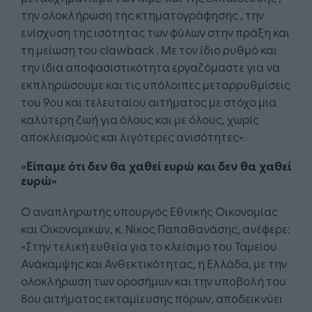
την ολοκλήρωση της κτηματογράφησης , την
ενίσχυση της ισότητας των φύλων στην πράξη και
τη μείωση του clawback . Με τον ίδιο ρυθμό και
την ίδια αποφασιστικότητα εργαζόμαστε για να
εκπληρώσουμε και τις υπόλοιπες μεταρρυθμίσεις
του 9ου και τελευταίου αιτήματος με στόχο μια
καλύτερη ζωή για όλους και με όλους, χωρίς
αποκλεισμούς και λιγότερες ανισότητες».
«Είπαμε ότι δεν θα χαθεί ευρώ και δεν θα χαθεί
ευρώ»
Ο αναπληρωτής υπουργός Εθνικής Οικονομίας
και Οικονομικών, κ. Νίκος Παπαθανάσης, ανέφερε:
«Στην τελική ευθεία για το κλείσιμο του Ταμείου
Ανάκαμψης και Ανθεκτικότητας, η Ελλάδα, με την
ολοκλήρωση των οροσήμων και την υποβολή του
8ου αιτήματος εκταμίευσης πόρων, αποδεικνύει