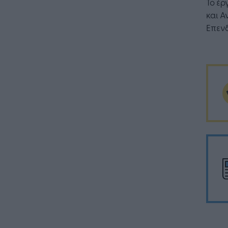
Το έρ
και Α
Επεν