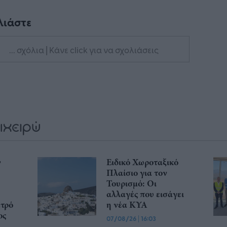
λιάστε
... σχόλια
| Κάνε click για να σχολιάσεις
ν
Ειδικό Χωροταξικό
Πλαίσιο για τον
Τουρισμό: Οι
αλλαγές που εισάγει
ετρό
η νέα ΚΥΑ
ος
07/08/26
|
16:03