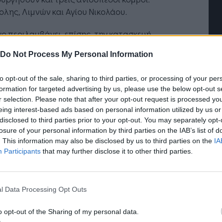
λης, Λιμνών και Αγίου Νικολάου.
γο περιλαμβάνει, επίσης, την κατασκευή
ους δικτύου εγκάρσιων και παράπλευρων οδών
Do Not Process My Personal Information
ην εξυπηρέτηση των γειτονικών περιοχών και τη
τή Νοημοσύνη: το νέο
Οι προσλήψεις αλλάζουν: To
σή τους με τη βασική οδική αρτηρία. Το
γικό σύστημα της
Jobfind.gr ως στρατηγικός
to opt-out of the sale, sharing to third parties, or processing of your per
ικό μήκος αυτού του δικτύου είναι περίπου 11
ησης
«σύμμαχος» για κάθε
formation for targeted advertising by us, please use the below opt-out s
επιχείρηση και εργαζόμενο
r selection. Please note that after your opt-out request is processed y
eing interest-based ads based on personal information utilized by us or
ιμούμε ότι τα πρώτα 10 χλμ. από τα
disclosed to third parties prior to your opt-out. You may separately opt-
λικά 14 χλμ. του έργου θα έχουν
losure of your personal information by third parties on the IAB’s list of
ληρωθεί μέσα στο καλοκαίρι»
. This information may also be disclosed by us to third parties on the
IA
Participants
that may further disclose it to other third parties.
την αυτοψία στο εργοτάξιο, ο υπουργός
ομών και Μεταφορών δήλωσε: «Οι εργασίες
άθμισης του οδικού τμήματος Νεάπολη – Άγιος
l Data Processing Opt Outs
λαος σε σύγχρονο αυτοκινητόδρομο προχωρούν
χύ ρυθμό, ο οποίος, μάλιστα, θα ενταθεί. Αυτή
o opt-out of the Sharing of my personal data.