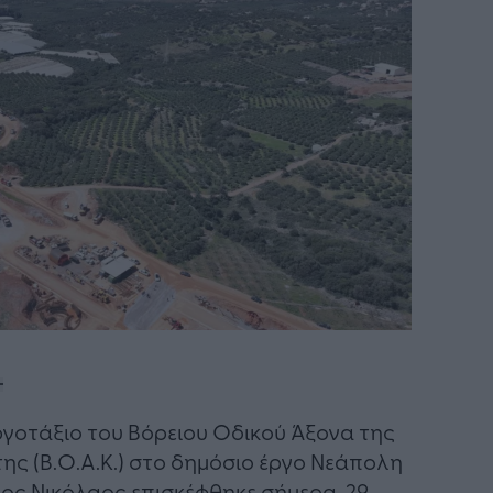
ργοτάξιο του Βόρειου Οδικού Άξονα της
ης (Β.Ο.Α.Κ.) στο δημόσιο έργο Νεάπολη
ιος Νικόλαος επισκέφθηκε σήμερα, 29