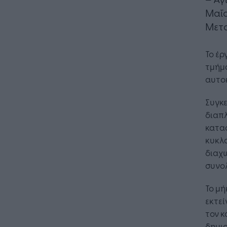
Μαΐο
Μετ
Το έρ
τμήμ
αυτοκ
Συγκε
διαπ
κατα
κυκλ
διαχ
συνολ
Το μή
εκτεί
τον κ
δημιο