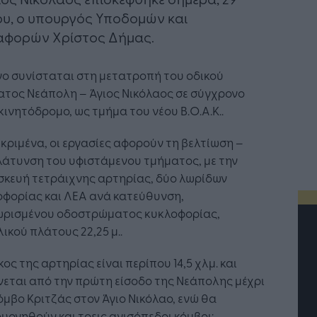
υ, ο υπουργός Υποδομών και
αφορών Χρίστος Δήμας.
γο συνίσταται στη μετατροπή του οδικού
ατος Νεάπολη – Άγιος Νικόλαος σε σύγχρονο
ινητόδρομο, ως τμήμα του νέου Β.Ο.Α.Κ..
κριμένα, οι εργασίες αφορούν τη βελτίωση –
λάτυνση του υφιστάμενου τμήματος, με την
σκευή τετράιχνης αρτηρίας, δύο λωρίδων
οφορίας και ΛΕΑ ανά κατεύθυνση,
ωρισμένου οδοστρώματος κυκλοφορίας,
ικού πλάτους 22,25 μ..
κος της αρτηρίας είναι περίπου 14,5 χλμ. και
νεται από την πρώτη είσοδο της Νεάπολης μέχρι
όμβο Κριτζάς στον Άγιο Νικόλαο, ενώ θα
υργηθούν και τρεις ανισόπεδοι κόμβοι: