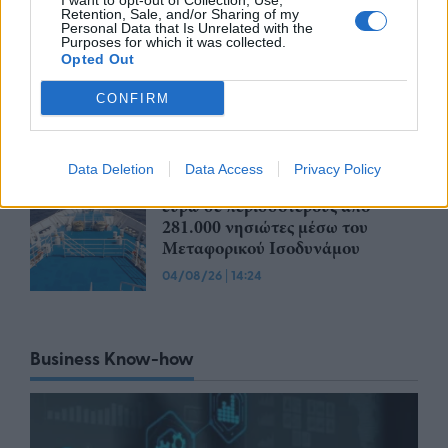
I want to opt-out of Collection, Use,
05/08/26
|
13:12
Retention, Sale, and/or Sharing of my
Personal Data that Is Unrelated with the
Purposes for which it was collected.
Ο Δ. Μαρκόπουλος
Opted Out
πραγματοποίησε συνάντηση με
τη διοίκηση του ΟΛΠ Α.Ε.
CONFIRM
05/08/26
|
12:25
Data Deletion
Data Access
Privacy Policy
Β. Κικίλιας: Πάνω από 23,2 εκατ.
ευρώ σε περισσότερους από
281.000 νησιώτες μέσω του
Μεταφορικού Ισοδυνάμου
04/08/26
|
14:24
Business Know-how