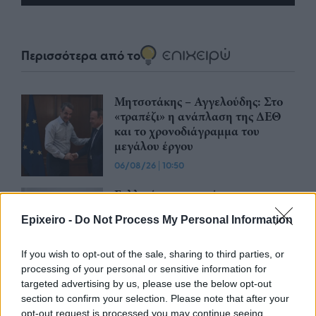
Περισσότερα από το
Μητσοτάκης – Αγγελούδης: Στο
«τραπέζι» η ανάπλαση της ΔΕΘ
και το χρονοδιάγραμμα του
μεγάλου έργου
06/08/26
|
10:50
Γαλλική συμμετοχή στη
διασύνδεση Ελλάδας–Κύπρου: Η
Epixeiro -
Do Not Process My Personal Information
Meridiam αποκτά πλειοψηφικό
ποσοστό στη Great Sea
Interconnector
If you wish to opt-out of the sale, sharing to third parties, or
processing of your personal or sensitive information for
05/08/26
|
18:15
targeted advertising by us, please use the below opt-out
Θεοδωρικάκος: Στο ΕΠΑ του
section to confirm your selection. Please note that after your
Υπουργείου Ανάπτυξης η
opt-out request is processed you may continue seeing