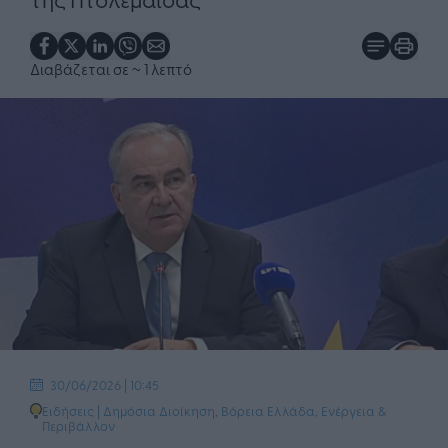
Διαβάζεται σε
~ 1 λεπτό
30/06/2026 | 10:45
Ειδήσεις
|
Δημόσια Διοίκηση
,
Βόρεια Ελλάδα
,
Ενέργεια &
Περιβάλλον