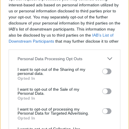
χρηματοδότηση του ΕΛΙΔΕΚ
interest-based ads based on personal information utilized by
us or personal information disclosed to third parties prior to
05/08/26
|
17:19
your opt-out. You may separately opt-out of the further
disclosure of your personal information by third parties on the
IAB’s list of downstream participants. This information may
Κρίσιμης σημασίας συμφωνία για
also be disclosed by us to third parties on the
IAB’s List of
την Great Sea Interconnector και
Downstream Participants
that may further disclose it to other
την ηλεκτρική σύνδεση Ελλάδας-
third parties.
Κύπρου
05/08/26
|
17:09
Personal Data Processing Opt Outs
Εξωδικαστικός Μηχανισμός: Οι
I want to opt-out of the Sharing of my
ρυθμίσεις οφειλών ξεπέρασαν τα
personal data.
Opted In
20 δισ. ευρώ
05/08/26
|
16:28
I want to opt-out of the Sale of my
Personal Data.
Opted In
Αποκλιμάκωση τιμών στα σούπερ
I want to opt-out of processing my
μάρκετ: Αρνητικός πληθωρισμός
Personal Data for Targeted Advertising.
τον Ιούλιο με φόντο τη νέα
Opted In
πρωτοβουλία μειώσεων