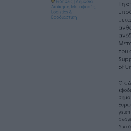
Ειδήσεις
|
Δημόσια
Τη σ
Διοίκηση
,
Μεταφορές,
υπο
Logistics &
Εφοδιαστική
μετα
ανθε
ανέδ
Μετα
του 
Supp
of U
Ο κ. 
εφοδι
σημα
Ευρώπ
γεωπο
αναγ
δικτ