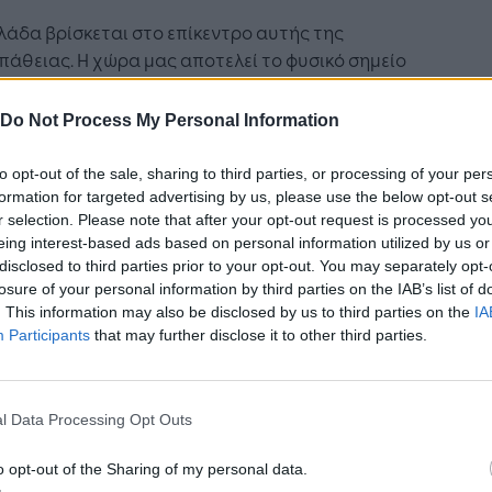
λάδα βρίσκεται στο επίκεντρο αυτής της
άθειας. Η χώρα μας αποτελεί το φυσικό σημείο
ντησης της Ευρώπης με την Ανατολική
ειο, τη Μέση Ανατολή και την Ασία. Τα ελληνικά
Do Not Process My Personal Information
ια, τα σιδηροδρομικά δίκτυα, οι οδικοί άξονες
ι αναπτυσσόμενες διατροπικές υποδομές δεν
to opt-out of the sale, sharing to third parties, or processing of your per
ρετούν μόνο τις ανάγκες της ελληνικής
formation for targeted advertising by us, please use the below opt-out s
r selection. Please note that after your opt-out request is processed y
ομίας. Αποτελούν κρίσιμα στοιχεία της
eing interest-based ads based on personal information utilized by us or
αϊκής εφοδιαστικής αλυσίδας», είπε
disclosed to third parties prior to your opt-out. You may separately opt-
κτηριστικά.
losure of your personal information by third parties on the IAB’s list of
. This information may also be disclosed by us to third parties on the
IA
ίτερη η γεωπολιτική σημασία του
Participants
that may further disclose it to other third parties.
ρόμου Baltic Sea – Black Sea – Aegean
(BBA) για την ΕΕ
l Data Processing Opt Outs
ερόμενος στους δύο νέους Ευρωπαϊκούς
ρόμους του Διευρωπαϊκού Δικτύου Μεταφορών,
o opt-out of the Sharing of my personal data.
υργός σημείωσε ότι ο Διάδρομος Baltic Sea –