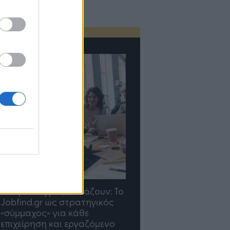
TP Greece: Πώς
Η ομάδα σου μεγαλώνε
διαμορφώνεται το μέλλον
γραφείο σου ακολουθε
του Insurance στην εποχή
του AI