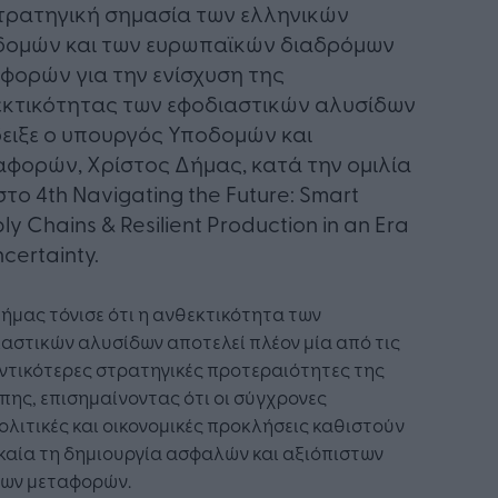
τρατηγική σημασία των ελληνικών
δομών και των ευρωπαϊκών διαδρόμων
φορών για την ενίσχυση της
κτικότητας των εφοδιαστικών αλυσίδων
ειξε ο υπουργός Υποδομών και
φορών, Χρίστος Δήμας, κατά την ομιλία
στο 4th Navigating the Future: Smart
ly Chains & Resilient Production in an Era
ncertainty.
Δήμας τόνισε ότι η ανθεκτικότητα των
αστικών αλυσίδων αποτελεί πλέον μία από τις
ντικότερες στρατηγικές προτεραιότητες της
ης, επισημαίνοντας ότι οι σύγχρονες
λιτικές και οικονομικές προκλήσεις καθιστούν
καία τη δημιουργία ασφαλών και αξιόπιστων
ύων μεταφορών.