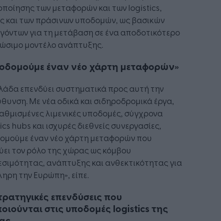
ποίησης των μεταφορών και των logistics,
ς και των πράσινων υποδομών, ως βασικών
γόντων για τη μετάβαση σε ένα αποδοτικότερο
ιώσιμο μοντέλο ανάπτυξης.
οδομούμε έναν νέο χάρτη μεταφορών»
λάδα επενδύει συστηματικά προς αυτή την
θυνση. Με νέα οδικά και σιδηροδρομικά έργα,
αθμισμένες λιμενικές υποδομές, σύγχρονα
tics hubs και ισχυρές διεθνείς συνεργασίες,
δομούμε έναν νέο χάρτη μεταφορών που
ύει τον ρόλο της χώρας ως κόμβου
σιμότητας, ανάπτυξης και ανθεκτικότητας για
ηρη την Ευρώπη», είπε.
τρατηγικές επενδύσεις που
οιούνται στις υποδομές logistics της
ας