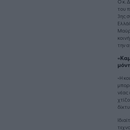
Ο κ.
του π
3ης 
Ελλάδ
Μαύρ
κοιν
την 
«Kαμ
μόνη
«Η κο
μπορε
νέας 
χτίζο
δίκτυ
Ιδιαί
τεχνο