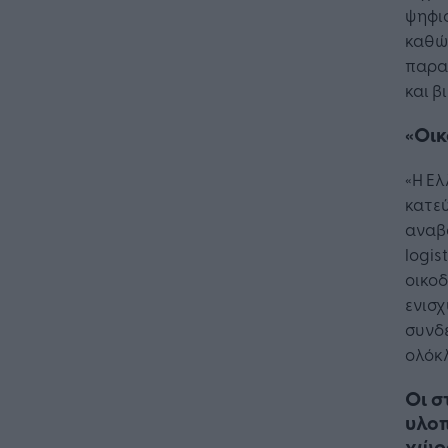
ψηφιο
καθώ
παρα
και β
«Οικ
«Η Ελ
κατεύ
αναβ
logis
οικο
ενισχ
συνδε
ολόκλ
Οι σ
υλοπ
χώρ