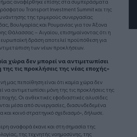
 Δήμας αναφέρθηκε επίσης στα συμπεράσματα
ρόσφατου Transport Investment Summit και της
συνάντησης της τριμερούς συνεργασίας
ας, Βουλγαρίας και Ρουμανίας για τον Άξονα
ης Θάλασσας – Αιγαίου, επισημαίνοντας ότι η
ή ευρωπαϊκή δράση αποτελεί προϋπόθεση για
αντιμετώπιση των νέων προκλήσεων.
ία χώρα δεν μπορεί να αντιμετωπίσει
 της τις προκλήσεις της νέας εποχής»
ινή μας πεποίθηση είναι ότι καμία χώρα δεν
ί να αντιμετωπίσει μόνη της τις προκλήσεις της
εποχής. Οι ανθεκτικές εφοδιαστικές αλυσίδες
νται μέσα από συνεργασίες, διασυνδεδεμένα
α και κοινό στρατηγικό σχεδιασμό», δήλωσε.
τερη αναφορά έκανε και στη σημασία της
λογίας, της τεχνητής νοημοσύνης, της