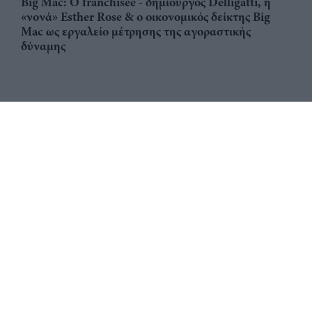
Big Mac: Ο franchisee - δημιουργός Delligatti, η
«νονά» Esther Rose & ο οικονομικός δείκτης Big
Mac ως εργαλείο μέτρησης της αγοραστικής
δύναμης