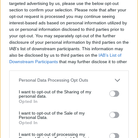
targeted advertising by us, please use the below opt-out
section to confirm your selection. Please note that after your
nd.gr
TP Greece: Πώς διαμορφώνεται το
Η ομ
opt-out request is processed you may continue seeing
άθε
μέλλον του Insurance στην εποχή του AI
σου 
interest-based ads based on personal information utilized by
us or personal information disclosed to third parties prior to
your opt-out. You may separately opt-out of the further
disclosure of your personal information by third parties on the
IAB’s list of downstream participants. This information may
Advertorial
also be disclosed by us to third parties on the
IAB’s List of
Downstream Participants
that may further disclose it to other
third parties.
Περισσότερα από το
Personal Data Processing Opt Outs
I want to opt-out of the Sharing of my
personal data.
Ταχιάος: Ξεκινούν από απόψε τα
Opted In
δοκιμαστικά δρομολόγια της
επέκτασης του Μετρό
I want to opt-out of the Sale of my
Personal Data.
Θεσσαλονίκης προς την
Opted In
Καλαμαριά
I want to opt-out of processing my
07/08/26
|
16:44