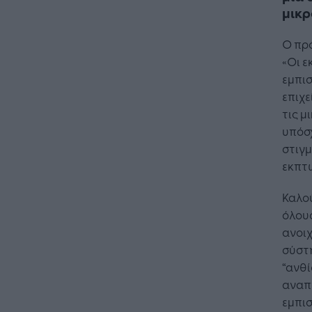
μικρ
Ο πρό
«Οι ε
εμπι
επιχε
τις μ
υπόσχ
στιγμ
εκπτώ
Καλού
όλους
ανοιχ
σύστ
“ανθί
αναπτ
εμπισ