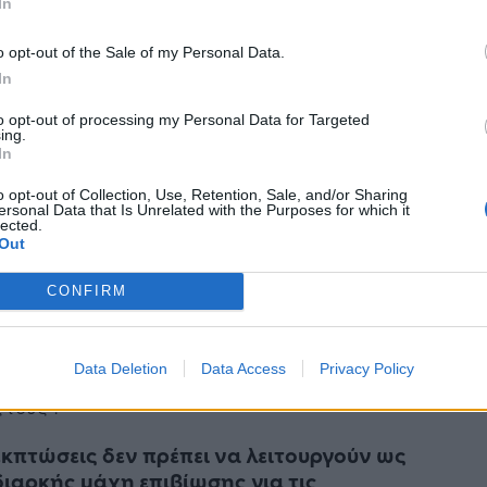
αλίζει τη διαφάνεια, θα ενισχύει τον
In
ναλωτή και θα προστατεύει την βιωσιμότητα
o opt-out of the Sale of my Personal Data.
ικρομεσαίων επιχειρήσεων. Οι εκπτώσεις πρέπει
In
ραμείνουν εργαλείο ανάπτυξης και όχι να
άνουν χαρακτήρα διαρκούς πίεσης που
to opt-out of processing my Personal Data for Targeted
ing.
υναμώνει την αγορά και θολώνει την
In
ατική αξία των προϊόντων.
o opt-out of Collection, Use, Retention, Sale, and/or Sharing
ersonal Data that Is Unrelated with the Purposes for which it
όχος δεν είναι απλώς να επαναπροσδιοριστούν
lected.
ερομηνίες ή τα ποσοστά των εκπτώσεων, αλλά
Out
δραιωθεί ένα σταθερό περιβάλλον
CONFIRM
τοσύνης, στο οποίο οι καταναλωτές θα
ζουν ότι οι μειώσεις τιμών είναι πραγματικές
ι επιχειρήσεις ότι λειτουργούν σε ένα πλαίσιο
Data Deletion
Data Access
Privacy Policy
εν τις εξαναγκάζει σε συνεχή απαξίωση της
 τους».
εκπτώσεις δεν πρέπει να λειτουργούν ως
διαρκής μάχη επιβίωσης για τις