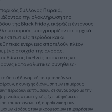
πορικός Σύλλογος Πειραιά,
ιάζοντας την ολοκλήρωση της
όδου της Black Friday, εκφράζει έντονους
ληματισμούς, υπογραμμίζοντας αρχικά
«οι εκπτωτικές περίοδοι και οι
θητικές ενέργειες αποτελούν πλέον
ωμένο στοιχείο της αγοράς,
ουθώντας διεθνείς πρακτικές και
ρονες καταναλωτικές συνήθειες».
 τη θετική δυναμική που μπορούν να
έρουν, η συνεχής διόγκωση των επιμέρους
κών” περιόδων εκπτώσεων, σε συνδυασμό με την
ψη ενιαίας στρατηγικής, έχει οδηγήσει σε
υση του καταναλωτή, συρρίκνωση των
θωρίων κέρδους των μικρομεσαίων επιχειρήσεων