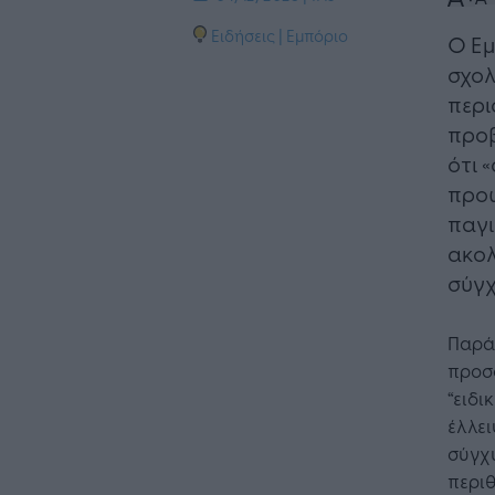
Ειδήσεις
|
Εμπόριο
Ο Εμ
σχολ
περι
προβ
ότι 
προω
παγι
ακολ
σύγχ
Παρά
προσφ
“ειδι
έλλει
σύγχ
περι