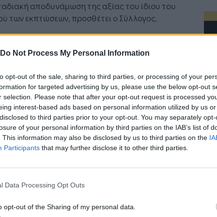
ταδιακή αποδυνάμωση της αξίας του ίδιου του
ύ των εκπτώσεων, προσθέτει ο Σύλλογος.
ίδια στιγμή, ολοένα και περισσότερες έρευνες
νουν ότι σημαντικό μέρος των καταναλωτών
Do Not Process My Personal Information
ετωπίζει τις εκπτώσεις με επιφυλακτικότητα,
σβητώντας το πραγματικό ύψος των μειώσεων ή
to opt-out of the sale, sharing to third parties, or processing of your per
ώντας ότι οι προσφορές δεν ανταποκρίνονται
formation for targeted advertising by us, please use the below opt-out s
r selection. Please note that after your opt-out request is processed y
 στις προσδοκίες. Η έλλειψη εμπιστοσύνης
eing interest-based ads based on personal information utilized by us or
ει τόσο την αγοραστική συμπεριφορά, όσο και
disclosed to third parties prior to your opt-out. You may separately opt-
δια την εικόνα της αγοράς και υπονομεύει τον
losure of your personal information by third parties on the IAB’s list of
ανταγωνισμό», τονίζει.
. This information may also be disclosed by us to third parties on the
IA
Participants
that may further disclose it to other third parties.
ο λόγο αυτό, ο Εμπορικός Σύλλογος Πειραιώς
τή Νοημοσύνη: το νέο
Οι προσλήψεις αλλάζουν: To
εί αναγκαίο να ανοίξει ένας θεσμικός,
γικό σύστημα της
Jobfind.gr ως στρατηγικός
νισμένος και ουσιαστικός διάλογος με την
ησης
«σύμμαχος» για κάθε
l Data Processing Opt Outs
εία και όλους τους αρμόδιους φορείς για ένα
επιχείρηση και εργαζόμενο
σύγχρονο πλαίσιο εκπτώσεων, που θα
o opt-out of the Sharing of my personal data.