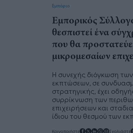
Εμπόριο
Εμπορικός Σύλλογο
θεσπιστεί ένα σύγ
που θα προστατεύε
μικρομεσαίων επιχ
Η συνεχής διόγκωση των
εκπτώσεων, σε συνδυασμό
στρατηγικής, έχει οδηγή
συρρίκνωση των περιθω
επιχειρήσεων και σταδι
ίδιου του θεσμού των εκ
Κοινοποιήστε
Σχολιάστε