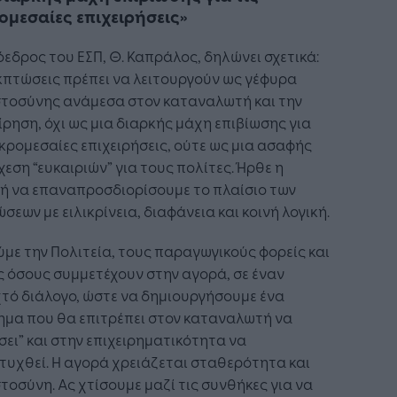
ομεσαίες επιχειρήσεις»
εδρος του ΕΣΠ, Θ. Καπράλος, δηλώνει σχετικά:
κπτώσεις πρέπει να λειτουργούν ως γέφυρα
στοσύνης ανάμεσα στον καταναλωτή και την
ίρηση, όχι ως μια διαρκής μάχη επιβίωσης για
ικρομεσαίες επιχειρήσεις, ούτε ως μια ασαφής
εση “ευκαιριών” για τους πολίτες. Ήρθε η
ή να επαναπροσδιορίσουμε το πλαίσιο των
σεων με ειλικρίνεια, διαφάνεια και κοινή λογική.
με την Πολιτεία, τους παραγωγικούς φορείς και
 όσους συμμετέχουν στην αγορά, σε έναν
τό διάλογο, ώστε να δημιουργήσουμε ένα
ημα που θα επιτρέπει στον καταναλωτή να
σει” και στην επιχειρηματικότητα να
υχθεί. Η αγορά χρειάζεται σταθερότητα και
τοσύνη. Ας χτίσουμε μαζί τις συνθήκες για να