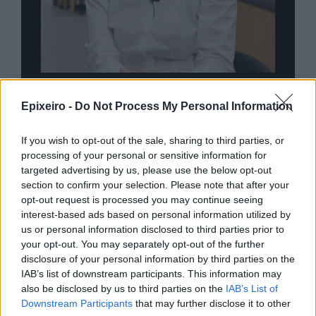
nd.gr
TP Greece: Πώς διαμορφώνεται το
Η ομ
άθε
μέλλον του Insurance στην εποχή του AI
σου 
Epixeiro -
Do Not Process My Personal Information
If you wish to opt-out of the sale, sharing to third parties, or
processing of your personal or sensitive information for
targeted advertising by us, please use the below opt-out
Advertorial
section to confirm your selection. Please note that after your
opt-out request is processed you may continue seeing
interest-based ads based on personal information utilized by
us or personal information disclosed to third parties prior to
Περισσότερα από το
your opt-out. You may separately opt-out of the further
disclosure of your personal information by third parties on the
IAB’s list of downstream participants. This information may
Σε 27 χώρες της Ευρωπαϊκής
also be disclosed by us to third parties on the
IAB’s List of
Ένωσης επεκτείνει τη
Downstream Participants
that may further disclose it to other