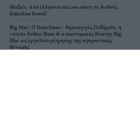
Mailo’s: Από ελληνικό success story σε διεθνές
franchise brand
Big Mac: Ο franchisee - δημιουργός Delligatti, η
«νονά» Esther Rose & ο οικονομικός δείκτης Big
Mac ως εργαλείο μέτρησης της αγοραστικής
δύναμης