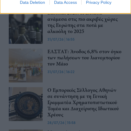
Data Deletion
Data Access
Privacy Policy
Eurostat 2026: Η Ελλάδα
ανάμεσα στις πιο ακριβές χώρες
της Ευρώπης στα ποτά με
αλκοόλη το 2025
31/07/26
|
16:55
ΕΛΣΤΑΤ: Άνοδος 6,8% στον όγκο
των πωλήσεων του λιανεμπορίου
τον Μάιο
31/07/26
|
16:22
Ο Εμπορικός Σύλλογος Αθηνών
σε συνάντηση με τη Γενική
Γραμματέα Χρηματοπιστωτικού
Τομέα και Διαχείρισης Ιδιωτικού
Χρέους
28/07/26
|
15:58