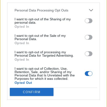
δραστηριότητά της η Vendora
third parties.
06/08/26
|
13:38
Personal Data Processing Opt Outs
I want to opt-out of the Sharing of my
Αποκλιμάκωση τιμών στα σούπερ
personal data.
Opted In
μάρκετ: Αρνητικός πληθωρισμός
τον Ιούλιο με φόντο τη νέα
I want to opt-out of the Sale of my
πρωτοβουλία μειώσεων
Personal Data.
Opted In
05/08/26
|
13:12
I want to opt-out of processing my
Σουπερμάρκετ: Πτώση τιμών τον
Personal Data for Targeted Advertising.
Ιούλιο – Σε αρνητικό έδαφος ο
Opted In
πληθωρισμός
I want to opt-out of Collection, Use,
04/08/26
|
14:36
Retention, Sale, and/or Sharing of my
Personal Data that Is Unrelated with the
Purposes for which it was collected.
Opted Out
Anytime και Public
συνεργάζονται και αλλάζουν την
CONFIRM
εμπειρία ασφάλισης
03/08/26
|
11:04