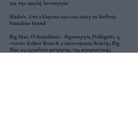
για την ομαλή λειτουργία
Mailo’s: Από ελληνικό success story σε διεθνές
franchise brand
Big Mac: Ο franchisee - δημιουργός Delligatti, η
«νονά» Esther Rose & ο οικονομικός δείκτης Big
Mac ως εργαλείο μέτρησης της αγοραστικής
δύναμης