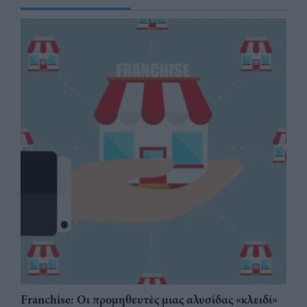
Franchise: Οι προμηθευτές μιας αλυσίδας «κλειδί»