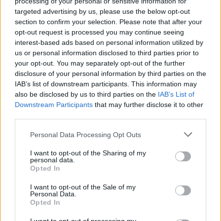
processing of your personal or sensitive information for
targeted advertising by us, please use the below opt-out
section to confirm your selection. Please note that after your
opt-out request is processed you may continue seeing
interest-based ads based on personal information utilized by
us or personal information disclosed to third parties prior to
your opt-out. You may separately opt-out of the further
disclosure of your personal information by third parties on the
nd.gr
TP Greece: Πώς διαμορφώνεται το
Η ομ
IAB’s list of downstream participants. This information may
άθε
μέλλον του Insurance στην εποχή του AI
σου 
also be disclosed by us to third parties on the
IAB’s List of
Downstream Participants
that may further disclose it to other
third parties.
Personal Data Processing Opt Outs
Advertorial
I want to opt-out of the Sharing of my
personal data.
Opted In
I want to opt-out of the Sale of my
Περισσότερα από το
Personal Data.
Opted In