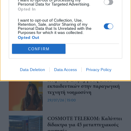
I want to opt-out of processing my
Έλαβε αισίως τέλος ο πρώτος
Personal Data for Targeted Advertising.
πανελλαδικός κύκλος Τεχνικών
Opted In
Σεμιναρίων των συστημάτων
outdoor της EUROPA
I want to opt-out of Collection, Use,
Retention, Sale, and/or Sharing of my
Personal Data that Is Unrelated with the
30/07/26
|
15:19
Purposes for which it was collected.
Opted Out
Έκπτωση έως 20% στα
εκπαιδευτικά σεμινάρια της TÜV
CONFIRM
NORD Ελλάδας τον Αύγουστο
29/07/26
|
16:34
Data Deletion
Data Access
Privacy Policy
Πειραιώς: Επιμόρφωση 1.044
εκπαιδευτικών στην παραγωγική
τεχνητή νοημοσύνη
29/07/26
|
15:00
COSMOTE TELEKOM: Καλύπτει
δίδακτρα για 45 μεταπτυχιακούς
φοιτητές