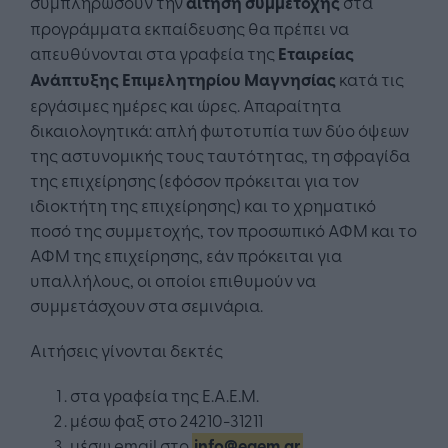
συμπληρώσουν την
αίτηση συμμετοχής
στα
προγράμματα εκπαίδευσης θα πρέπει να
απευθύνονται στα γραφεία της
Εταιρείας
Ανάπτυξης Επιμελητηρίου Μαγνησίας
κατά τις
εργάσιμες ημέρες και ώρες. Απαραίτητα
δικαιολογητικά: απλή φωτοτυπία των δύο όψεων
της αστυνομικής τους ταυτότητας, τη σφραγίδα
της επιχείρησης (εφόσον πρόκειται για τον
ιδιοκτήτη της επιχείρησης) και το χρηματικό
ποσό της συμμετοχής, τον προσωπικό ΑΦΜ και το
ΑΦΜ της επιχείρησης, εάν πρόκειται για
υπαλλήλους, οι οποίοι επιθυμούν να
συμμετάσχουν στα σεμινάρια.
Αιτήσεις γίνονται δεκτές
στα γραφεία της Ε.Α.Ε.Μ.
μέσω φαξ στο 24210-31211
μέσω email στο
info@eaem.gr