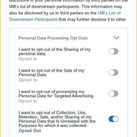
disclosure of your personal information by third parties on the
29/07/26
|
15:00
IAB’s list of downstream participants. This information may
also be disclosed by us to third parties on the
IAB’s List of
Downstream Participants
that may further disclose it to other
COSMOTE TELEKOM: Καλύπτει
third parties.
δίδακτρα για 45 μεταπτυχιακούς
φοιτητές
Personal Data Processing Opt Outs
14/07/26
|
11:56
I want to opt-out of the Sharing of my
personal data.
Opted In
AWS: Δωρεάν πρόγραμμα AI για
προγραμματιστές στην Ελλάδα
I want to opt-out of the Sale of my
Personal Data.
13/07/26
|
15:41
Opted In
I want to opt-out of processing my
Personal Data for Targeted Advertising.
Opted In
Ο 3ος κύκλος σπουδών Lidl UP:
Learn & Work ξεκινάει δυναμικά
I want to opt-out of Collection, Use,
σε Αθήνα και Θεσσαλονίκη-
Retention, Sale, and/or Sharing of my
Personal Data that Is Unrelated with the
Αιτήσεις έως 22 Ιουλίου
Purposes for which it was collected.
Opted Out
30/06/26
|
16:59