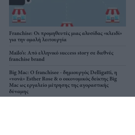
Franchise: Οι προμηθευτές μιας αλυσίδας «κλειδί»
για την ομαλή λειτουργία
Mailo’s: Από ελληνικό success story σε διεθνές
franchise brand
Big Mac: Ο franchisee - δημιουργός Delligatti, η
«νονά» Esther Rose & ο οικονομικός δείκτης Big
Mac ως εργαλείο μέτρησης της αγοραστικής
δύναμης