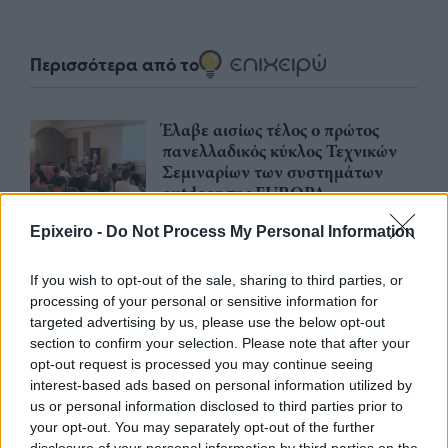
Περισσότερα από το
Έλαβε αισίως τέλος ο πρώτος
πανελλαδικός κύκλος Τεχνικών
Σεμιναρίων των συστημάτων
outdoor της EUROPA
30/07/26
|
15:19
Epixeiro -
Do Not Process My Personal Information
Έκπτωση έως 20% στα
εκπαιδευτικά σεμινάρια της TÜV
If you wish to opt-out of the sale, sharing to third parties, or
NORD Ελλάδας τον Αύγουστο
processing of your personal or sensitive information for
targeted advertising by us, please use the below opt-out
29/07/26
|
16:34
section to confirm your selection. Please note that after your
opt-out request is processed you may continue seeing
interest-based ads based on personal information utilized by
Πειραιώς: Επιμόρφωση 1.044
us or personal information disclosed to third parties prior to
εκπαιδευτικών στην παραγωγική
your opt-out. You may separately opt-out of the further
τεχνητή νοημοσύνη