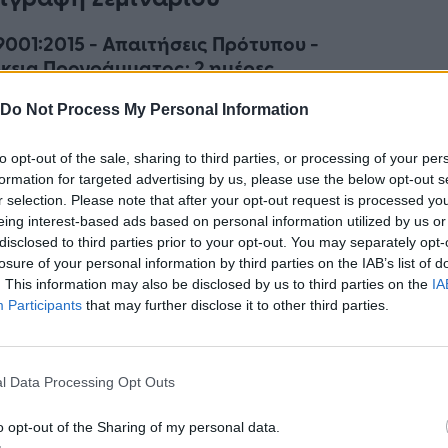
9001:2015 - Απαιτήσεις Πρότυπου -
κεια Προγράμματος: 2 ημέρες
εκπαιδευτικό αυτό πρόγραμμα
παρουσιάζονται
Do Not Process My Personal Information
οι απαιτήσεις του προτύπου ISO 9001:2015
, των
to opt-out of the sale, sharing to third parties, or processing of your per
τικών συμμόρφωσης με τις απαιτήσεις αυτές
formation for targeted advertising by us, please use the below opt-out s
 και ποιες είναι οι σημαντικότερες αλλαγές της
r selection. Please note that after your opt-out request is processed y
έκδοσης. Ιδιαίτερα για την εκτίμηση και
eing interest-based ads based on personal information utilized by us or
ίριση κινδύνων δίνονται εργαλεία εφαρμογής
disclosed to third parties prior to your opt-out. You may separately opt-
υζητούνται case studies καθώς και η Ανάλυση
losure of your personal information by third parties on the IAB’s list of
. This information may also be disclosed by us to third parties on the
IA
νδυνότητας (Risk Management), μια από τις
Participants
that may further disclose it to other third parties.
ντικότερες αλλαγές-απαιτήσεις της νέας
σης του προτύπου.
9001:2015 - Εσωτερικοί Επιθεωρητές -
l Data Processing Opt Outs
κεια Προγράμματος: 3 ημέρες
o opt-out of the Sharing of my personal data.