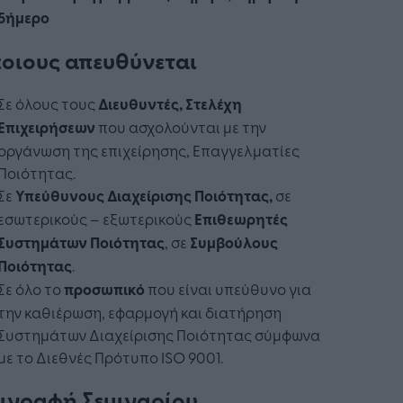
5ήμερο
ποιους απευθύνεται
Σε όλους τους
Διευθυντές, Στελέχη
Επιχειρήσεω
ν
που ασχολούνται µε την
οργάνωση της επιχείρησης, Επαγγελματίες
Ποιότητας.
Σε
Υπεύθυνους Διαχείρισης Ποιότητας,
σε
εσωτερικούς – εξωτερικούς
Ε
πιθεωρητές
Συστημάτων Ποιότητας
, σε
Συμβούλους
Ποιότητας
.
Σε όλο το
προσωπικό
που είναι υπεύθυνο για
την καθιέρωση, εφαρμογή και διατήρηση
Συστημάτων Διαχείρισης Ποιότητας σύμφωνα
µε το Διεθνές Πρότυπο ISO 9001.
ιγραφή Σεμιναρίου