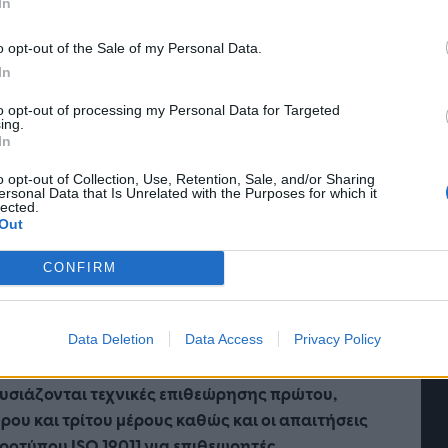
υσιάζεται ο τρόπος οργάνωσης, ο σχεδιασμός
In
η υλοποίηση Εσωτερικών Επιθεωρήσεων και
o opt-out of the Sale of my Personal Data.
ονται οι μέθοδοι διενέργειας επιθεώρησης
In
19011). Μετά το πέρας του σεμιναρίου, οι
ετέχοντες θα έχουν τη δυνατότητα να
to opt-out of processing my Personal Data for Targeted
ing.
ώνουν και να διενεργούν Εσωτερικές
In
ωρήσεις τόσο στην εταιρεία που εργάζονται
αι σαν εξωτερικοί Σύμβουλοι με αντικείμενο τη
o opt-out of Collection, Use, Retention, Sale, and/or Sharing
ersonal Data that Is Unrelated with the Purposes for which it
έργεια επιθεωρήσεων Συστημάτων Διαχείρισης
lected.
Out
τητας.
CONFIRM
9001:2015 - Επιθεωρητές/Επικεφαλής
εωρητές Συστημάτων Διαχείρισης
τητάς - Διάρκεια Προγράμματος: 5
Data Deletion
Data Access
Privacy Policy
ρες
υσιάζονται τεχνικές επιθεώρησης πρώτου,
ρου και τρίτου μέρους καθώς και οι απαιτήσεις
ροτύπου ISO 19011 για επιθεωρητές