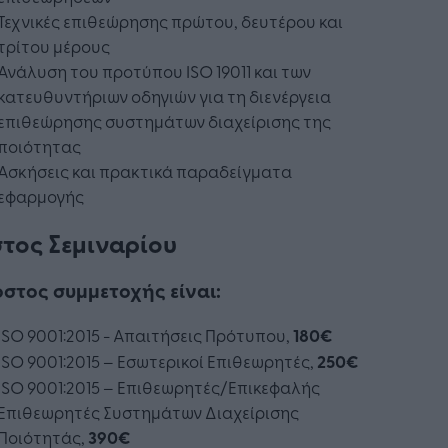
Τεχνικές επιθεώρησης πρώτου, δευτέρου και
τρίτου μέρους
Ανάλυση του προτύπου ISO 19011 και των
κατευθυντήριων οδηγιών για τη διενέργεια
επιθεώρησης συστημάτων διαχείρισης της
ποιότητας
Ασκήσεις και πρακτικά παραδείγματα
εφαρμογής
τος Σεμιναρίου
όστος συμμετοχής είναι:
ISO 9001:2015 - Απαιτήσεις Πρότυπου,
180€
ISO 9001:2015 – Εσωτερικοί Επιθεωρητές,
250€
ISO 9001:2015 – Επιθεωρητές/Επικεφαλής
Επιθεωρητές Συστημάτων Διαχείρισης
Ποιότητάς,
390
€