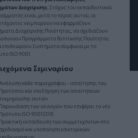
ημάτων Διαχείρισης
. Στόχος του εκπαιδευτικού
άμματος είναι, μετά το πέρας αυτού, οι
Η Τεχνητή Νοημοσύνη: το νέο
Οι προσλή
ετέχοντες να μπορούν να εφαρμόζουν
λειτουργικό σύστημα της
Jobfind.gr
ματα Διαχείρισης Ποιότητας, να σχεδιάζουν
επιχείρησης
«σύμμαχος
επιχείρησ
υλοποιούν Προγράμματα Βελτίωσης Ποιότητας
να επιθεωρούν Συστήματα σύμφωνα με το
πο ISO 9001.
ιεχόμενα Σεμιναρίου
Ανάλυση κάθε παραγράφου - απαίτησης του
Προτύπου και επεξήγηση των απαιτήσεων
τεκμηρίωσης αυτών
Παρουσίαση των αλλαγών που επιφέρει το νέο
Πρότυπο ISO 9001:2015
Πρακτική εκπαίδευση των συμμετεχόντων στο
σχεδιασμό και υλοποίηση εσωτερικών
επιθεωρήσεων