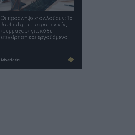
ψεις αλλάζουν: To
TP Greece: Πώς
Η
 ως στρατηγικός
διαμορφώνεται το μέλλον
γ
» για κάθε
του Insurance στην εποχή
η και εργαζόμενο
του AI
Advertorial