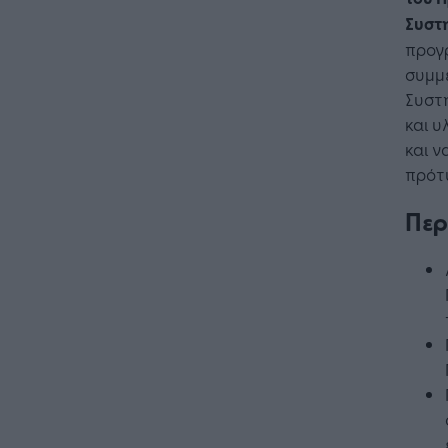
Συστ
προγρ
συμμ
Συστή
και 
και 
πρότυ
Περ