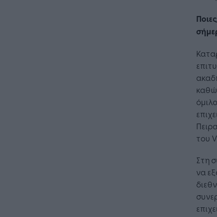
Ποιες
σήμε
Καταρ
επιτ
ακαδη
καθώς
όμιλο
επιχε
Πειρ
του V
Στη σ
να εξ
διεθν
συνερ
Η Τεχνη
επιχε
λειτουρ