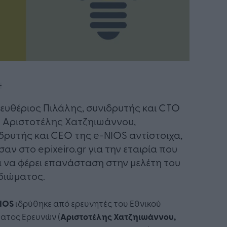
ευθέριος Πιλάλης, συνιδρυτής και CTO
ο Αριστοτέλης Χατζηιωάννου,
δρυτής και CΕO της e-NIOS αντίστοιχα,
σαν στο epixeiro.gr για την εταιρία που
ι να φέρει επανάσταση στην μελέτη του
διώματος.
NIOS
ιδρύθηκε από ερευνητές του Εθνικού
ατος Ερευνών (
Αριστοτέλης Χατζηιωάννου,