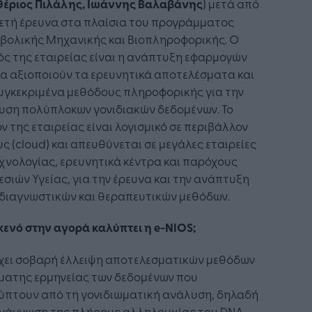
θέριος Πιλάλης, Ιωάννης Βαλαβάνης
) μετά από
ετή έρευνα στα πλαίσια του προγράμματος
βολικής Μηχανικής και Bιοπληροφορικής. Ο
ς της εταιρείας είναι η ανάπτυξη εφαρμογών
α αξιοποιούν τα ερευνητικά αποτελέσματα και
υγκεκριμένα μεθόδους πληροφορικής για την
υση πολύπλοκων γονιδιακών δεδομένων. Το
ν της εταιρείας είναι λογισμικό σε περιβάλλον
ς (cloud) και απευθύνεται σε μεγάλες εταιρείες
χνολογίας, ερευνητικά κέντρα και παρόχους
σιών Υγείας, για την έρευνα και την ανάπτυξη
 διαγνωστικών και θεραπευτικών μεθόδων.
κενό στην αγορά καλύπτει η e-NIOS;
χει σοβαρή έλλειψη αποτελεσματικών μεθόδων
ματης ερμηνείας των δεδομένων που
ύπτουν από τη γονιδιωματική ανάλυση, δηλαδή
ανάγνωση της πλήρους αλληλουχίας του DNA