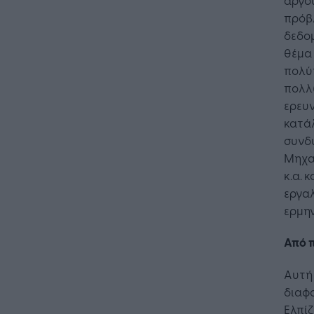
πρόβ
δεδομ
θέμα
πολύ
πολλώ
ερευ
κατά
συνδ
Μηχαν
κ.α. 
εργα
ερμην
Από π
Αυτή 
διαφο
Ελπίζ