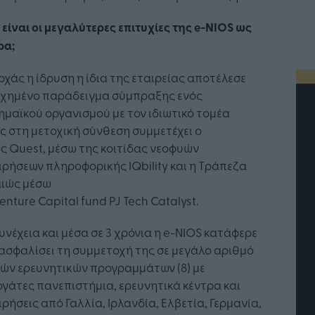
 είναι οι μεγαλύτερες επιτυχίες της e-NIOS ως
ρα;
χάς η ίδρυση η ίδια της εταιρείας αποτέλεσε
υχημένο παράδειγμα σύμπραξης ενός
μαϊκού οργανισμού με τον ιδιωτικό τομέα
 στη μετοχική σύνθεση συμμετέχει ο
ς Quest, μέσω της κοιτίδας νεοφυών
ιρήσεων πληροφορικής IQbility και η Τράπεζα
αιώς μέσω
enture Capital fund PJ Tech Catalyst.
υνέχεια και μέσα σε 3 χρόνια η e-NIOS κατάφερε
ασφαλίσει τη συμμετοχή της σε μεγάλο αριθμό
ών ερευνητικών προγραμμάτων (8) με
γάτες πανεπιστήμια, ερευνητικά κέντρα και
τή Νοημοσύνη: το νέο
Οι προσλήψεις αλλάζουν: To
ιρήσεις από Γαλλία, Ιρλανδία, Ελβετία, Γερμανία,
γικό σύστημα της
Jobfind.gr ως στρατηγικός