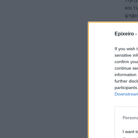
και τ
ψηφια
συγκε
κατα
Epixeiro -
αυτών
στρα
If you wish 
βάση 
sensitive in
confirm you
continue se
information 
further disc
participants
Downstream 
Persona
Ποια 
I want t