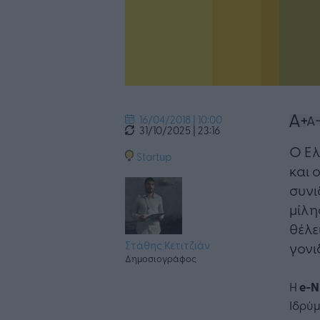
16/04/2018 | 10:00
31/10/2025 | 23:16
Ο Ελ
Startup
και 
συνι
μίλη
θέλε
Στάθης Κετιτζιάν
γονι
Δημοσιογράφος
Η
e-
Ιδρύμ