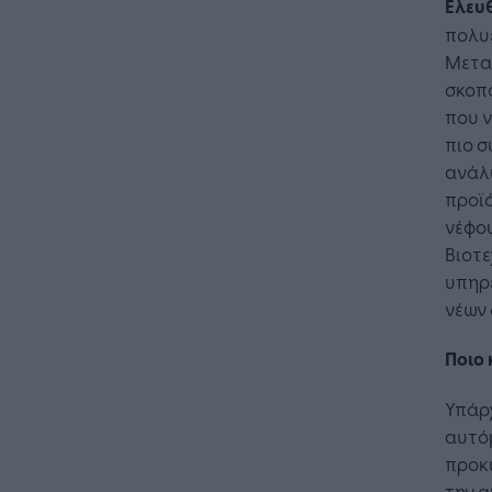
Ελευ
πολυ
Μετα
σκοπό
που ν
πιο σ
ανάλ
προϊό
νέφου
Βιοτε
υπηρε
νέων
Ποιο 
Υπάρ
αυτό
προκ
την 