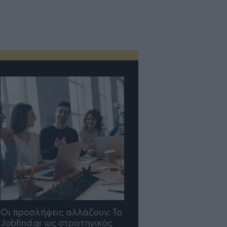
TP Greece: Πώς
Η ομάδα σου μεγαλώνε
διαμορφώνεται το μέλλον
γραφείο σου ακολουθε