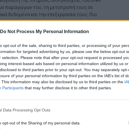
ων παραγώγων του, τη μετατροπή τους σε
κά δεδομένα και την επεξεργασία τους. Πιο
κριμένα, το πρόβλημα έγκειται στο ότι δεν έχει
στεί ακόμα δυνατή η αξιοποίηση των δεδομένων
Do Not Process My Personal Information
 σε μεγάλη κλίμακα για την ανάπτυξη
τηγικών εξατομικευμένης θεραπευτικής με
to opt-out of the sale, sharing to third parties, or processing of your per
το γονιδίωμα.
formation for targeted advertising by us, please use the below opt-out s
r selection. Please note that after your opt-out request is processed y
Αν το εγχείρημα δεν έχει γερά
eing interest-based ads based on personal information utilized by us or
disclosed to third parties prior to your opt-out. You may separately opt-
θεμέλια, ακόμα και μια αρχική
losure of your personal information by third parties on the IAB’s list of
. This information may also be disclosed by us to third parties on the
IA
γρήγορη επιτυχία θα είναι
Participants
that may further disclose it to other third parties.
εφήμερη - Ελευθέριος Πιλάλης &
Αριστοτέλης Χατζηιωάννου -
l Data Processing Opt Outs
ήταν η ιδέα, η έμπνευση πίσω από την
o opt-out of the Sharing of my personal data.