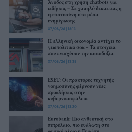
Άνοδος στη χρήση chatbots για
ειδήσεις – Σε χαμηλό δεκαετίας η
εμπιστοσύνη στα μέσα
ενημέρωσης
07/08/26
|
16:13
Η ελληνική οικονομία αντέχει το
γεωπολιτικό σοκ – Τα στοιχεία
που ενισχύουν την αισιοδοξία
07/08/26
|
13:38
ESET: Οι πράκτορες τεχνητής
νοημοσύνης φέρνουν νέες
προκλήσεις στην
κυβερνοασφάλεια
07/08/26
|
13:20
Eurobank: Πιο ανθεκτική στο
πετρέλαιο, πιο ευάλωτη στο
φυσικό αέριο η Ευρώπη