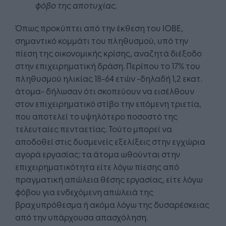
φόβο της αποτυχίας.
Όπως προκύπτει από την έκθεση του ΙΟΒΕ,
σημαντικό κομμάτι του πληθυσμού, υπό την
πίεση της οικονομικής κρίσης, αναζητά διέξοδο
στην επιχειρηματική δράση. Περίπου το 17% του
πληθυσμού ηλικίας 18-64 ετών -δηλαδή 1,2 εκατ.
άτομα- δήλωσαν ότι σκοπεύουν να εισέλθουν
στον επιχειρηματικό στίβο την επόμενη τριετία,
που αποτελεί το υψηλότερο ποσοστό της
τελευταίες πενταετίας. Τούτο μπορεί να
αποδοθεί στις δυσμενείς εξελίξεις στην εγχώρια
αγορά εργασίας: τα άτομα ωθούνται στην
επιχειρηματικότητα είτε λόγω πίεσης από
πραγματική απώλεια θέσης εργασίας, είτε λόγω
φόβου για ενδεχόμενη απώλειά της
βραχυπρόθεσμα ή ακόμα λόγω της δυσαρέσκειας
από την υπάρχουσα απασχόληση.