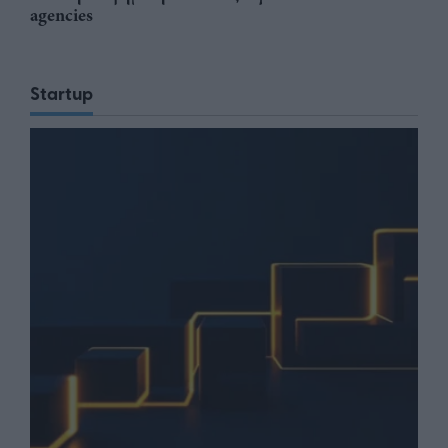
agencies
Startup