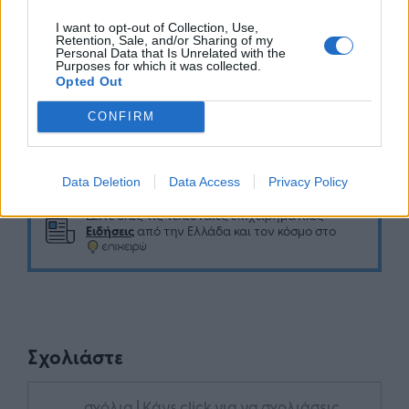
I want to opt-out of Collection, Use,
Retention, Sale, and/or Sharing of my
Personal Data that Is Unrelated with the
Purposes for which it was collected.
Opted Out
CONFIRM
Google News
Ακολουθήστε το
στο
και μάθετε πρώτοι όλα τα επιχειρηματικά νέα
Data Deletion
Data Access
Privacy Policy
Δείτε όλες τις τελευταίες επιχειρηματικές
Ειδήσεις
από την Ελλάδα και τον κόσμο στο
Σχολιάστε
... σχόλια
| Κάνε click για να σχολιάσεις