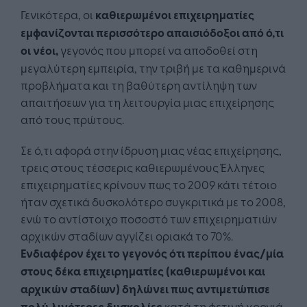
Γενικότερα, οι
καθιερωμένοι επιχειρηματίες
εμφανίζονται περισσότερο απαισιόδοξοι από ό,τι
οι νέοι,
γεγονός που μπορεί να αποδοθεί στη
μεγαλύτερη εμπειρία, την τριβή με τα καθημερινά
προβλήματα και τη βαθύτερη αντίληψη των
απαιτήσεων για τη λειτουργία μιας επιχείρησης
από τους πρώτους.
Σε ό,τι αφορά στην ίδρυση μιας νέας επιχείρησης,
τρεις στους τέσσερις καθιερωμένους Έλληνες
επιχειρηματίες κρίνουν πως το 2009 κάτι τέτοιο
ήταν σχετικά δυσκολότερο συγκριτικά με το 2008,
ενώ το αντίστοιχο ποσοστό των επιχειρηματιών
αρχικών σταδίων αγγίζει οριακά το 70%.
Ενδιαφέρον έχει το γεγονός ότι περίπου ένας/μία
στους δέκα επιχειρηματίες (καθιερωμένοι και
αρχικών σταδίων) δηλώνει πως αντιμετώπισε
πολύ λιγότερες δυσκολίες
κατά τη φετινή χρονιά