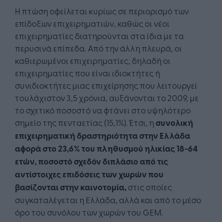
Η πτώση οφείλεται κυρίως σε περιορισμό των
επίδοξων επιχειρηματιών, καθώς οι νέοι
επιχειρηματίες διατηρούνται στα ίδια με τα
περυσινά επίπεδα. Από την άλλη πλευρά, οι
καθιερωμένοι επιχειρηματίες, δηλαδή οι
επιχειρηματίες που είναι ιδιοκτήτες ή
συνιδιοκτήτες μιας επιχείρησης που λειτουργεί
τουλάχιστον 3,5 χρόνια, αυξάνονται το 2009, με
το σχετικό ποσοστό να φτάνει στο υψηλότερο
σημείο της πενταετίας (15,1%). Έτσι, η
συνολική
επιχειρηματική δραστηριότητα στην Ελλάδα
αφορά στο 23,6% του πληθυσμού ηλικίας 18-64
ετών, ποσοστό σχεδόν διπλάσιο από τις
αντίστοιχες επιδόσεις των χωρών που
βασίζονται στην καινοτομία,
στις οποίες
συγκαταλέγεται η Ελλάδα, αλλά και από το μέσο
όρο του συνόλου των χωρών του GEM.