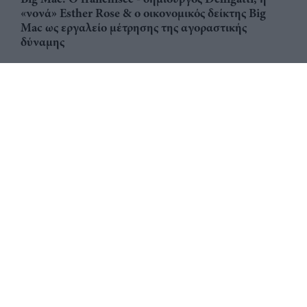
«νονά» Esther Rose & ο οικονομικός δείκτης Big
Mac ως εργαλείο μέτρησης της αγοραστικής
δύναμης