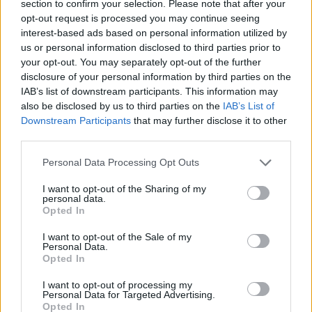
section to confirm your selection. Please note that after your
προσφέρει είναι εντελώς νέα/ες για όλους τους
opt-out request is processed you may continue seeing
πελάτες στους οποίους (θα) απευθύνονται
interest-based ads based on personal information utilized by
υποχωρεί στο 13,1% και είναι χαμηλότερο του
us or personal information disclosed to third parties prior to
μέσου όρου των χωρών καινοτομίας (16,7%) αλλά
your opt-out. You may separately opt-out of the further
disclosure of your personal information by third parties on the
και του συνολικού μέσου όρου των χωρών του
IAB’s list of downstream participants. This information may
GEM (17,2%). Ταυτόχρονα, σχεδόν οι μισοί
also be disclosed by us to third parties on the
IAB’s List of
επιχειρηματίες αρχικών σταδίων παραδέχονται
Downstream Participants
that may further disclose it to other
πως τα προϊόντα τους δεν παρουσιάζουν καμία
third parties.
πρωτοτυπία, όπως πάντως συμβαίνει και στην
Personal Data Processing Opt Outs
υπόλοιπη Ευρώπη.
I want to opt-out of the Sharing of my
Ο εξαγωγικός προσανατολισμός φαίνεται να
personal data.
Opted In
ενισχύεται ελαφρώς σε σχέση με πέρυσι
. Παρ' όλο
που δύο στις πέντε επιχειρήσεις συνεχίζουν να
I want to opt-out of the Sale of my
Personal Data.
συναλλάσσονται μόνο με εγχώριους πελάτες, ένα
Opted In
6,6% έχει ισχυρή εξαγωγική δραστηριότητα, με
I want to opt-out of processing my
τουλάχιστον τα ¾ των πελατών να βρίσκονται
Personal Data for Targeted Advertising.
εκτός συνόρων.
Opted In