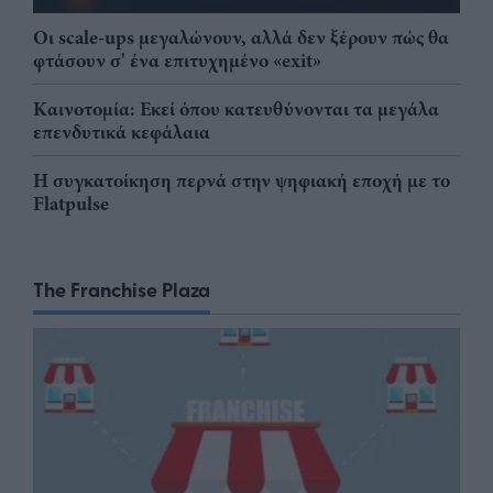
Οι scale-ups μεγαλώνουν, αλλά δεν ξέρουν πώς θα
φτάσουν σ' ένα επιτυχημένο «exit»
Καινοτομία: Εκεί όπου κατευθύνονται τα μεγάλα
επενδυτικά κεφάλαια
Η συγκατοίκηση περνά στην ψηφιακή εποχή με το
Flatpulse
The Franchise Plaza