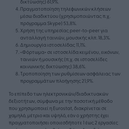
δικτύωσης) 61,9%.
Πραγματοποίηση τηλεφωνικών κλήσεων
μέσω διαδικτύου (χρησιμοποιώντας π.χ.
πρόγραμμα Skype) 53,8%.
Χρήση της υπηρεσίας peer-to-peer για
ανταλλαγή ταινιών, μουσικής κλπ. 18,3%.
Δημιουργία ιστοσελίδας 11,1%.
«Φόρτωμα» σε ιστοσελίδα κειμένου, εικόνων,
ταινιών ή μουσικής (π.χ. σε ιστοσελίδες
κοινωνικής δικτύωσης) 38,6%.
Τροποποίηση των ρυθμίσεων ασφάλειας των
προγραμμάτων πλοήγησης 21,9%.
Το επίπεδο των ηλεκτρονικών/διαδικτυακών
δεξιοτήτων, σύμφωνα με την ποσοτική μέθοδο
που χρησιμοποιεί η Eurostat, διακρίνεται σε
χαμηλό, μέτριο και υψηλό, εάν ο χρήστης έχει
πραγματοποιήσει οποιεσδήποτε 1 έως 2 εργασίες