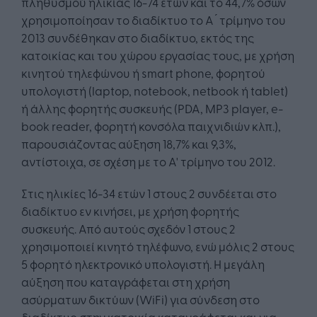
πληθυσμού ηλικίας 16-74 ετών και το 44,7% όσων
χρησιμοποίησαν το διαδίκτυο το Α ́ τρίμηνο του
2013 συνδέθηκαν στο διαδίκτυο, εκτός της
κατοικίας και του χώρου εργασίας τους, με χρήση
κινητού τηλεφώνου ή smart phone, φορητού
υπολογιστή (laptop, notebook, netbook ή tablet)
ή άλλης φορητής συσκευής (PDA, MP3 player, e-
book reader, φορητή κονσόλα παιχνιδιών κλπ.),
παρουσιάζοντας αύξηση 18,7% και 9,3%,
αντίστοιχα, σε σχέση με το Α' τρίμηνο του 2012.
Στις ηλικίες 16-34 ετών 1 στους 2 συνδέεται στο
διαδίκτυο εν κινήσει, με χρήση φορητής
συσκευής. Από αυτούς σχεδόν 1 στους 2
χρησιμοποιεί κινητό τηλέφωνο, ενώ μόλις 2 στους
5 φορητό ηλεκτρονικό υπολογιστή. Η μεγάλη
αύξηση που καταγράφεται στη χρήση
ασύρματων δικτύων (WiFi) για σύνδεση στο
διαδίκτυο στην κατοικία καταγράφεται και για