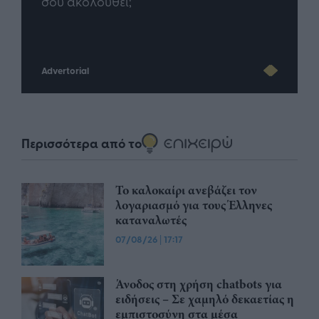
ου AI
σου ακολουθεί;
πρό
Advertorial
Περισσότερα από το
Το καλοκαίρι ανεβάζει τον
λογαριασμό για τους Έλληνες
καταναλωτές
07/08/26
|
17:17
Άνοδος στη χρήση chatbots για
ειδήσεις – Σε χαμηλό δεκαετίας η
εμπιστοσύνη στα μέσα