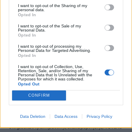
διαδίκτυο και παράλληλα έχουν
I want to opt-out of the Sharing of my
personal data.
πραγματοποιήσει μία, τουλάχιστον, από τις
Opted In
προαναφερθείσες οκτώ εργασίες θεωρούν
ότι οι δεξιότητες/γνώσεις που έχουν,
I want to opt-out of the Sale of my
Personal Data.
αναφορικά με το διαδίκτυο, είναι επαρκείς
Opted In
για να επικοινωνούν, μέσω διαδικτύου, με
I want to opt-out of processing my
φίλους, συγγενείς, συναδέλφους.
Personal Data for Targeted Advertising.
Περίπου 1 στους 2 (54,4%) θεωρεί ότι μπορεί
Opted In
να προστατέψει τα προσωπικά του
I want to opt-out of Collection, Use,
δεδομένα.
Retention, Sale, and/or Sharing of my
Personal Data that Is Unrelated with the
6 στους 10 (59,0%) θεωρούν ότι μπορούν να
Purposes for which it was collected.
Opted Out
προστατέψουν τον υπολογιστή τους από
ιούς κλπ.
CONFIRM
Ηλεκτρονική διακυβέρνυση
Data Deletion
Data Access
Privacy Policy
Σχετική σταθερότητα καταγράφεται στη χρήση
υπηρεσιών ηλεκτρονικής διακυβέρνησης. 4 στα 10