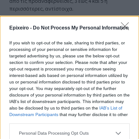
από τις προαναφερθείσες, 3 έως 4 και 5 ή
περισσότερες, αντίστοιχα.
Σύμφωνα με τα αποτελέσματα, στο συνολικό
Epixeiro -
Do Not Process My Personal Information
πληθυσμό ηλικίας 16-74 ετών που έχει
οποτεδήποτε χρησιμοποιήσει το διαδίκτυο,
If you wish to opt-out of the sale, sharing to third parties, or
χαμηλό επίπεδο δεξιοτήτων έχει το 33,8%, μέτριο
processing of your personal or sensitive information for
το 46,8% και υψηλό το 19,4%. Στον πληθυσμό με
targeted advertising by us, please use the below opt-out
μέτριο επίπεδο e-δεξιοτήτων παρουσιάζεται,
section to confirm your selection. Please note that after your
από το 2005, αύξηση κατά 24,3 ποσοστιαίες
opt-out request is processed you may continue seeing
interest-based ads based on personal information utilized by
μονάδες και στον πληθυσμό με υψηλό επίπεδο
us or personal information disclosed to third parties prior to
αύξηση κατά 11,3 ποσοστιαίες μονάδες.
your opt-out. You may separately opt-out of the further
disclosure of your personal information by third parties on the
Σύμφωνα με τις απαντήσεις που δόθηκαν σε
IAB’s list of downstream participants. This information may
ερωτήματα υποκειμενικής αντίληψης που
also be disclosed by us to third parties on the
IAB’s List of
περιλαμβάνονται:
Downstream Participants
that may further disclose it to other
third parties.
Περισσότεροι από 8 στους 10 (83,8%) που
Personal Data Processing Opt Outs
έχουν χρησιμοποιήσει οποτεδήποτε το