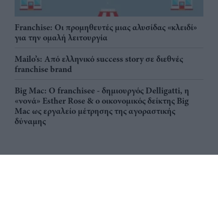
Franchise: Οι προμηθευτές μιας αλυσίδας «κλειδί»
για την ομαλή λειτουργία
Mailo’s: Από ελληνικό success story σε διεθνές
franchise brand
Big Mac: Ο franchisee - δημιουργός Delligatti, η
«νονά» Esther Rose & ο οικονομικός δείκτης Big
Mac ως εργαλείο μέτρησης της αγοραστικής
δύναμης