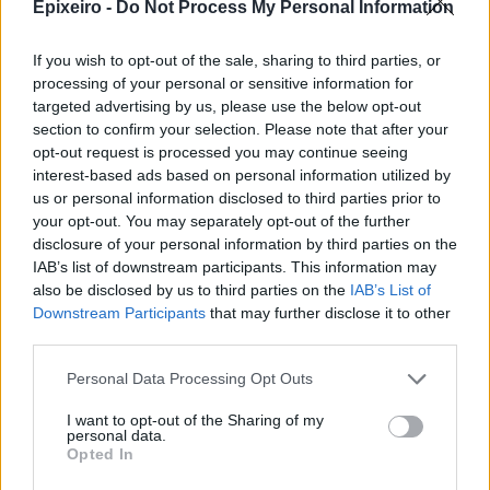
Epixeiro -
Do Not Process My Personal Information
If you wish to opt-out of the sale, sharing to third parties, or
processing of your personal or sensitive information for
targeted advertising by us, please use the below opt-out
section to confirm your selection. Please note that after your
opt-out request is processed you may continue seeing
interest-based ads based on personal information utilized by
us or personal information disclosed to third parties prior to
nd.gr
TP Greece: Πώς διαμορφώνεται το
Η ομ
your opt-out. You may separately opt-out of the further
άθε
μέλλον του Insurance στην εποχή του AI
σου 
disclosure of your personal information by third parties on the
IAB’s list of downstream participants. This information may
also be disclosed by us to third parties on the
IAB’s List of
Downstream Participants
that may further disclose it to other
third parties.
Advertorial
Personal Data Processing Opt Outs
I want to opt-out of the Sharing of my
personal data.
Περισσότερα από το
Opted In