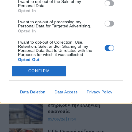
I want to opt-out of the Sale of my
Personal Data.
Η παγκόσμια αγορά Ιδιωτικών
Opted In
Κεφαλαίων (PE) παραμένει
I want to opt-out of processing my
ανθεκτική, με τις επενδύσεις να
Personal Data for Targeted Advertising.
ξεπερνούν το 1 τρισ. δολάρια το
Opted In
1ο εξάμηνο του 2026
I want to opt-out of Collection, Use,
05/08/26
|
17:06
Retention, Sale, and/or Sharing of my
Personal Data that Is Unrelated with the
Bank of America: Η Gen Z
Purposes for which it was collected.
ξoδεύει περισσότερο, αποταμιεύει
Opted Out
λιγότερο και αναζητά νέες πηγές
CONFIRM
εισοδήματος
05/08/26
|
16:16
ICAP CRIF: Ανάπτυξη,
Data Deletion
Data Access
Privacy Policy
επενδύσεις και ανθεκτικότητα
στηρίζουν την ελληνική
οικονομία
05/08/26
|
11:54
ΕΤΕ: Οριακή αύξηση των