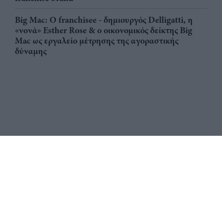
Big Mac: Ο franchisee - δημιουργός Delligatti, η
«νονά» Esther Rose & ο οικονομικός δείκτης Big
Mac ως εργαλείο μέτρησης της αγοραστικής
δύναμης