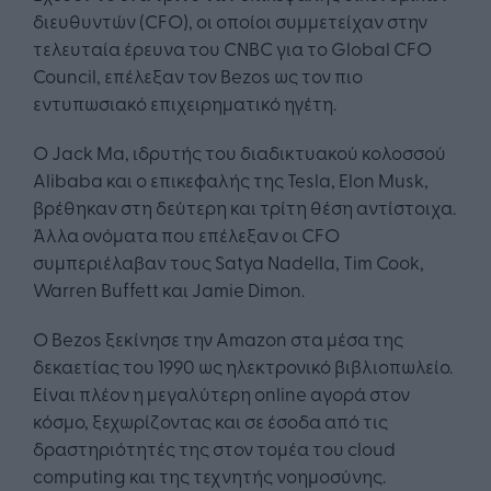
διευθυντών (CFO), οι οποίοι συμμετείχαν στην
τελευταία έρευνα του CNBC για το Global CFO
Council, επέλεξαν τον Bezos ως τον πιο
εντυπωσιακό επιχειρηματικό ηγέτη.
Ο Jack Ma, ιδρυτής του διαδικτυακού κολοσσού
Alibaba και ο επικεφαλής της Tesla, Elon Musk,
βρέθηκαν στη δεύτερη και τρίτη θέση αντίστοιχα.
Άλλα ονόματα που επέλεξαν οι CFO
συμπεριέλαβαν τους Satya Nadella, Tim Cook,
Warren Buffett και Jamie Dimon.
Ο Bezos ξεκίνησε την Amazon στα μέσα της
δεκαετίας του 1990 ως ηλεκτρονικό βιβλιοπωλείο.
Είναι πλέον η μεγαλύτερη online αγορά στον
κόσμο, ξεχωρίζοντας και σε έσοδα από τις
δραστηριότητές της στον τομέα του cloud
computing και της τεχνητής νοημοσύνης.