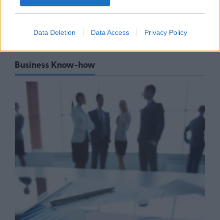
στηρίζουν την ελληνική
οικονομία
05/08/26
|
11:54
Data Deletion
Data Access
Privacy Policy
Business Know-how