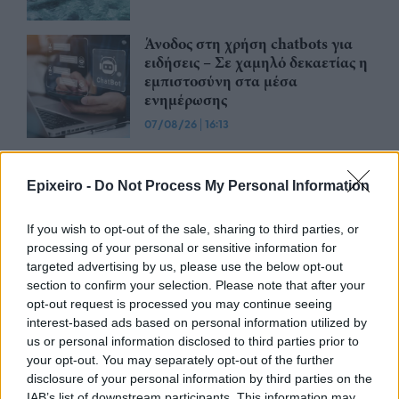
Άνοδος στη χρήση chatbots για
ειδήσεις – Σε χαμηλό δεκαετίας η
εμπιστοσύνη στα μέσα
ενημέρωσης
07/08/26
|
16:13
Η ελληνική οικονομία αντέχει το
γεωπολιτικό σοκ – Τα στοιχεία
Epixeiro -
Do Not Process My Personal Information
που ενισχύουν την αισιοδοξία
07/08/26
|
13:38
If you wish to opt-out of the sale, sharing to third parties, or
processing of your personal or sensitive information for
targeted advertising by us, please use the below opt-out
ESET: Οι πράκτορες τεχνητής
section to confirm your selection. Please note that after your
νοημοσύνης φέρνουν νέες
opt-out request is processed you may continue seeing
προκλήσεις στην
interest-based ads based on personal information utilized by
κυβερνοασφάλεια
us or personal information disclosed to third parties prior to
07/08/26
|
13:20
your opt-out. You may separately opt-out of the further
disclosure of your personal information by third parties on the
Eurobank: Πιο ανθεκτική στο
IAB’s list of downstream participants. This information may