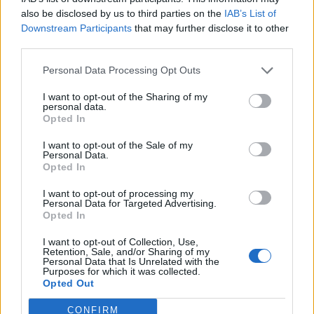
πετρέλαιο, πιο ευάλωτη στο
also be disclosed by us to third parties on the
IAB’s List of
φυσικό αέριο η Ευρώπη
Downstream Participants
that may further disclose it to other
third parties.
06/08/26
|
17:34
Personal Data Processing Opt Outs
Η παγκόσμια αγορά Ιδιωτικών
I want to opt-out of the Sharing of my
Κεφαλαίων (PE) παραμένει
personal data.
ανθεκτική, με τις επενδύσεις να
Opted In
ξεπερνούν το 1 τρισ. δολάρια το
I want to opt-out of the Sale of my
1ο εξάμηνο του 2026
Personal Data.
Opted In
05/08/26
|
17:06
Bank of America: Η Gen Z
I want to opt-out of processing my
Personal Data for Targeted Advertising.
ξoδεύει περισσότερο, αποταμιεύει
Opted In
λιγότερο και αναζητά νέες πηγές
εισοδήματος
I want to opt-out of Collection, Use,
Retention, Sale, and/or Sharing of my
05/08/26
|
16:16
Personal Data that Is Unrelated with the
Purposes for which it was collected.
ICAP CRIF: Ανάπτυξη,
Opted Out
επενδύσεις και ανθεκτικότητα
CONFIRM