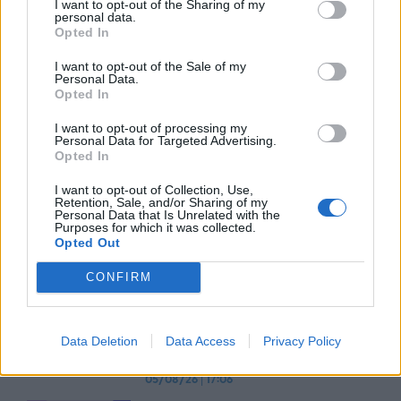
I want to opt-out of the Sharing of my
personal data.
Opted In
ESET: Οι πράκτορες τεχνητής
νοημοσύνης φέρνουν νέες
I want to opt-out of the Sale of my
προκλήσεις στην
Personal Data.
Opted In
κυβερνοασφάλεια
07/08/26
|
13:20
I want to opt-out of processing my
Personal Data for Targeted Advertising.
Opted In
Eurobank: Πιο ανθεκτική στο
πετρέλαιο, πιο ευάλωτη στο
I want to opt-out of Collection, Use,
φυσικό αέριο η Ευρώπη
Retention, Sale, and/or Sharing of my
Personal Data that Is Unrelated with the
06/08/26
|
17:34
Purposes for which it was collected.
Opted Out
Η παγκόσμια αγορά Ιδιωτικών
CONFIRM
Κεφαλαίων (PE) παραμένει
ανθεκτική, με τις επενδύσεις να
ξεπερνούν το 1 τρισ. δολάρια το
Data Deletion
Data Access
Privacy Policy
1ο εξάμηνο του 2026
05/08/26
|
17:06