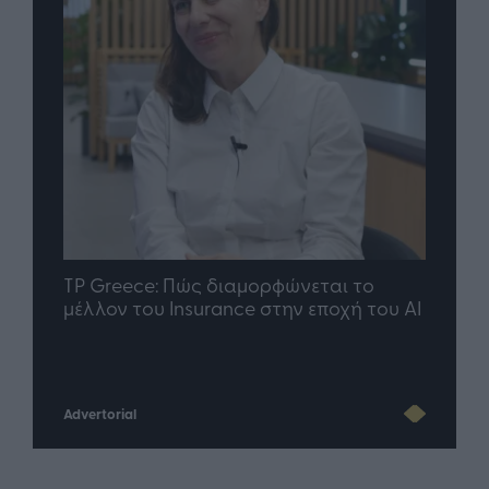
nd.gr
TP Greece: Πώς διαμορφώνεται το
Η ομ
άθε
μέλλον του Insurance στην εποχή του AI
σου 
Advertorial