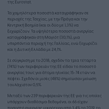
της Eurostat.
Τα χαμηλότερα ποσοστά καταγράφηκαν σε
περιοχές της Τσεχίας, με την Πράγα και την
Κεντρική Βοημία (και οι δύο με 1,3%) να
ξεχωρίζουν. Τα υψηλότερα ποσοστά ανεργίας
καταγράφηκαν στη Μαγιότ (30,1%), μια
υπερπόντια περιοχή της Γαλλίας, ενώ ξεχωρίζει
και η Δυτική Ελλάδα με 24,1%.
Σε σύγκριση με το 2018, σχεδόν τα τρία τέταρτα
(74%) των περιφερειών της ΕΕ είδαν το ποσοστό
ανεργίας τους για άτομα ηλικίας 15-74 ετών να
πέφτει. Σχεδόν οι μισές (48%) σημείωσαν μείωση
τουλάχιστον 0,5%.
Μεταξύ των 239 περιφερειών της ΕΕ για τις οποίες
υπάρχουν διαθέσιμα δεδομένα, οι 66 είχαν
ποσοστό ανεργίας μικρότερο από 3,4% το 2019, το