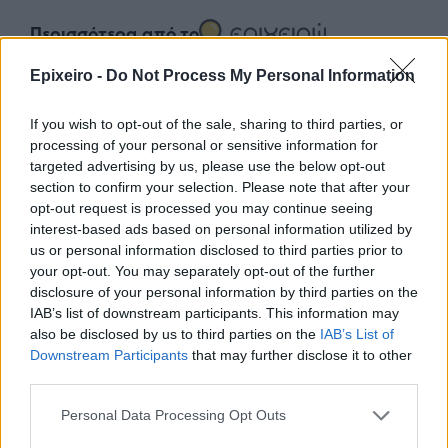
Περισσότερα από το
Epixeiro -
Do Not Process My Personal Information
Το καλοκαίρι ανεβάζει τον
λογαριασμό για τους Έλληνες
If you wish to opt-out of the sale, sharing to third parties, or
καταναλωτές
processing of your personal or sensitive information for
targeted advertising by us, please use the below opt-out
07/08/26
|
17:17
section to confirm your selection. Please note that after your
opt-out request is processed you may continue seeing
Άνοδος στη χρήση chatbots για
interest-based ads based on personal information utilized by
ειδήσεις – Σε χαμηλό δεκαετίας η
us or personal information disclosed to third parties prior to
εμπιστοσύνη στα μέσα
your opt-out. You may separately opt-out of the further
ενημέρωσης
disclosure of your personal information by third parties on the
IAB’s list of downstream participants. This information may
07/08/26
|
16:13
also be disclosed by us to third parties on the
IAB’s List of
Downstream Participants
that may further disclose it to other
Η ελληνική οικονομία αντέχει το
third parties.
γεωπολιτικό σοκ – Τα στοιχεία
που ενισχύουν την αισιοδοξία
Personal Data Processing Opt Outs
07/08/26
|
13:38