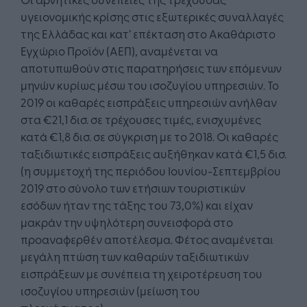
υγειονομικής κρίσης στις εξωτερικές συναλλαγές
της Ελλάδας και κατ’ επέκταση στο Ακαθάριστο
Εγχώριο Προϊόν (ΑΕΠ), αναμένεται να
αποτυπωθούν στις παρατηρήσεις των επόμενων
μηνών κυρίως μέσω του ισοζυγίου υπηρεσιών. Το
2019 οι καθαρές εισπράξεις υπηρεσιών ανήλθαν
στα €21,1 δισ. σε τρέχουσες τιμές, ενισχυμένες
κατά €1,8 δισ. σε σύγκριση με το 2018. Οι καθαρές
ταξιδιωτικές εισπράξεις αυξήθηκαν κατά €1,5 δισ.
(η συμμετοχή της περιόδου Ιουνίου-Σεπτεμβρίου
2019 στο σύνολο των ετήσιων τουριστικών
εσόδων ήταν της τάξης του 73,0%) και είχαν
μακράν την υψηλότερη συνεισφορά στο
προαναφερθέν αποτέλεσμα. Φέτος αναμένεται
μεγάλη πτώση των καθαρών ταξιδιωτικών
εισπράξεων με συνέπεια τη χειροτέρευση του
ισοζυγίου υπηρεσιών (μείωση του