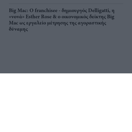
Big Mac: Ο franchisee - δημιουργός Delligatti, η
«νονά» Esther Rose & ο οικονομικός δείκτης Big
Mac ως εργαλείο μέτρησης της αγοραστικής
δύναμης