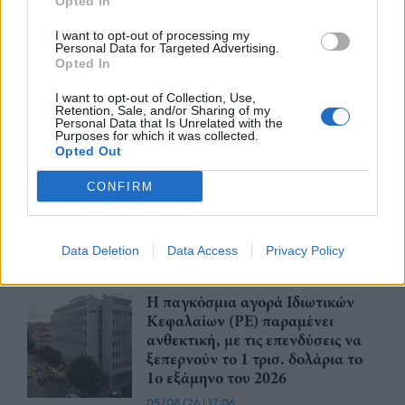
Opted In
I want to opt-out of processing my
nd.gr
TP Greece: Πώς διαμορφώνεται το
Η ομ
Personal Data for Targeted Advertising.
άθε
μέλλον του Insurance στην εποχή του AI
σου 
Opted In
I want to opt-out of Collection, Use,
Retention, Sale, and/or Sharing of my
Personal Data that Is Unrelated with the
Purposes for which it was collected.
Advertorial
Opted Out
CONFIRM
Περισσότερα από το
Data Deletion
Data Access
Privacy Policy
Η παγκόσμια αγορά Ιδιωτικών
Κεφαλαίων (PE) παραμένει
ανθεκτική, με τις επενδύσεις να
ξεπερνούν το 1 τρισ. δολάρια το
1ο εξάμηνο του 2026
05/08/26
|
17:06