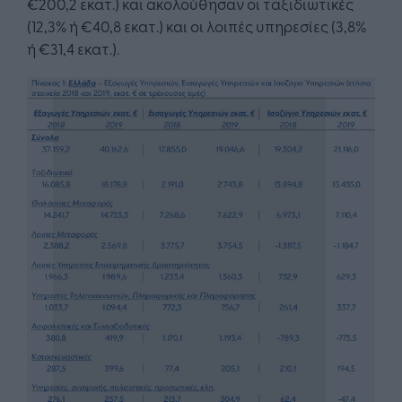
€200,2 εκατ.) και ακολούθησαν οι ταξιδιωτικές
(12,3% ή €40,8 εκατ.) και οι λοιπές υπηρεσίες (3,8%
ή €31,4 εκατ.).