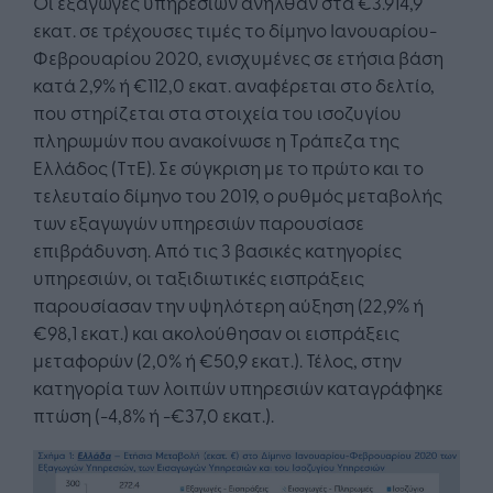
Oι εξαγωγές υπηρεσιών ανήλθαν στα €3.914,9
εκατ. σε τρέχουσες τιμές το δίμηνο Ιανουαρίου-
Φεβρουαρίου 2020, ενισχυμένες σε ετήσια βάση
κατά 2,9% ή €112,0 εκατ. αναφέρεται στο δελτίο,
που στηρίζεται στα στοιχεία του ισοζυγίου
πληρωμών που ανακοίνωσε η Τράπεζα της
Ελλάδος (ΤτΕ). Σε σύγκριση με το πρώτο και το
τελευταίο δίμηνο του 2019, ο ρυθμός μεταβολής
των εξαγωγών υπηρεσιών παρουσίασε
επιβράδυνση. Από τις 3 βασικές κατηγορίες
υπηρεσιών, οι ταξιδιωτικές εισπράξεις
παρουσίασαν την υψηλότερη αύξηση (22,9% ή
€98,1 εκατ.) και ακολούθησαν οι εισπράξεις
μεταφορών (2,0% ή €50,9 εκατ.). Τέλος, στην
κατηγορία των λοιπών υπηρεσιών καταγράφηκε
πτώση (-4,8% ή -€37,0 εκατ.).