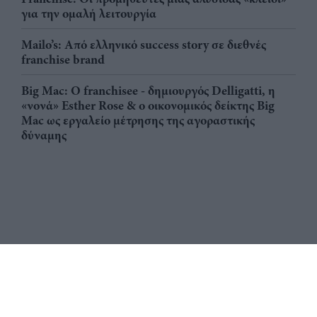
για την ομαλή λειτουργία
Mailo’s: Από ελληνικό success story σε διεθνές
franchise brand
Big Mac: Ο franchisee - δημιουργός Delligatti, η
«νονά» Esther Rose & ο οικονομικός δείκτης Big
Mac ως εργαλείο μέτρησης της αγοραστικής
δύναμης