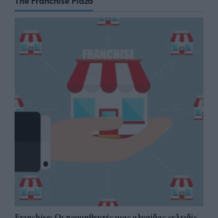
The Franchise Plaza
Franchise: Οι προμηθευτές μιας αλυσίδας «κλειδί»