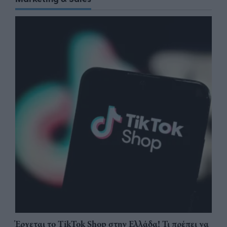
Έρχεται το TikTok Shop στην Ελλάδα! Τι πρέπει να