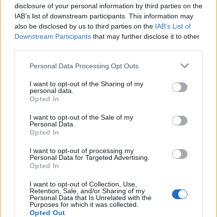
Το καλοκαίρι ανεβάζει τον
disclosure of your personal information by third parties on the
λογαριασμό για τους Έλληνες
IAB’s list of downstream participants. This information may
καταναλωτές
also be disclosed by us to third parties on the
IAB’s List of
07/08/26
|
17:17
Downstream Participants
that may further disclose it to other
third parties.
Άνοδος στη χρήση chatbots για
Personal Data Processing Opt Outs
ειδήσεις – Σε χαμηλό δεκαετίας η
I want to opt-out of the Sharing of my
εμπιστοσύνη στα μέσα
personal data.
ενημέρωσης
Opted In
07/08/26
|
16:13
I want to opt-out of the Sale of my
Personal Data.
Η ελληνική οικονομία αντέχει το
Opted In
γεωπολιτικό σοκ – Τα στοιχεία
που ενισχύουν την αισιοδοξία
I want to opt-out of processing my
Personal Data for Targeted Advertising.
07/08/26
|
13:38
Opted In
I want to opt-out of Collection, Use,
Retention, Sale, and/or Sharing of my
ESET: Οι πράκτορες τεχνητής
Personal Data that Is Unrelated with the
νοημοσύνης φέρνουν νέες
Purposes for which it was collected.
προκλήσεις στην
Opted Out