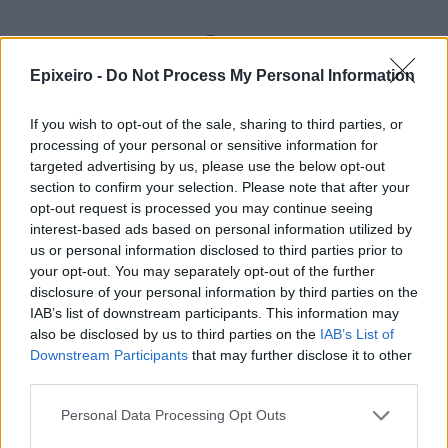
Περισσότερα από το
Epixeiro -
Do Not Process My Personal Information
Το καλοκαίρι ανεβάζει τον
If you wish to opt-out of the sale, sharing to third parties, or
λογαριασμό για τους Έλληνες
processing of your personal or sensitive information for
καταναλωτές
targeted advertising by us, please use the below opt-out
07/08/26
|
17:17
section to confirm your selection. Please note that after your
opt-out request is processed you may continue seeing
interest-based ads based on personal information utilized by
Άνοδος στη χρήση chatbots για
us or personal information disclosed to third parties prior to
ειδήσεις – Σε χαμηλό δεκαετίας η
your opt-out. You may separately opt-out of the further
εμπιστοσύνη στα μέσα
disclosure of your personal information by third parties on the
ενημέρωσης
IAB’s list of downstream participants. This information may
also be disclosed by us to third parties on the
IAB’s List of
07/08/26
|
16:13
Downstream Participants
that may further disclose it to other
Η ελληνική οικονομία αντέχει το
third parties.
γεωπολιτικό σοκ – Τα στοιχεία
Personal Data Processing Opt Outs
που ενισχύουν την αισιοδοξία
|