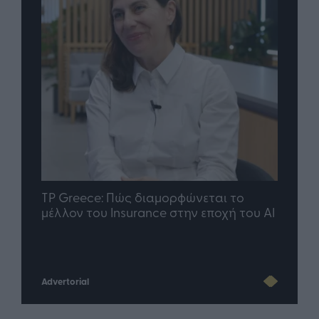
nd.gr
TP Greece: Πώς διαμορφώνεται το
Η ομ
άθε
μέλλον του Insurance στην εποχή του AI
σου 
Advertorial