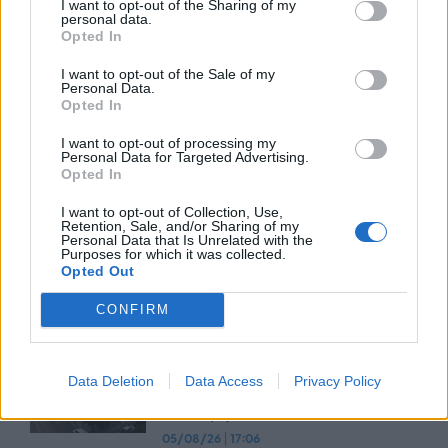
07/08/26
13:38
I want to opt-out of the Sharing of my
personal data.
Opted In
ESET: Οι πράκτορες τεχνητής
I want to opt-out of the Sale of my
νοημοσύνης φέρνουν νέες
Personal Data.
προκλήσεις στην
Opted In
κυβερνοασφάλεια
I want to opt-out of processing my
07/08/26
|
13:20
Personal Data for Targeted Advertising.
Opted In
Eurobank: Πιο ανθεκτική στο
I want to opt-out of Collection, Use,
πετρέλαιο, πιο ευάλωτη στο
Retention, Sale, and/or Sharing of my
φυσικό αέριο η Ευρώπη
Personal Data that Is Unrelated with the
Purposes for which it was collected.
06/08/26
|
17:34
Opted Out
CONFIRM
Η παγκόσμια αγορά Ιδιωτικών
Κεφαλαίων (PE) παραμένει
ανθεκτική, με τις επενδύσεις να
Data Deletion
Data Access
Privacy Policy
ξεπερνούν το 1 τρισ. δολάρια το
1ο εξάμηνο του 2026
05/08/26
|
17:06