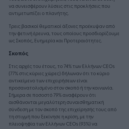
να συνεισφέρουν λύσεις στις προκλήσεις που
αντιμετωπίζει ο πλανήτης.
Τρεις βασικοί θεματικοί άξονες προέκυψαν από
την φετινή έρευνα, τους οποίους προσδιορίζουμε
ως Σκοπός, Ευημερία και Προτεραιότητες.
Σκοπός
Στις αρχές του έτους, το 74% των Ελλήνων CEOs
(77% στις κύριες χώρες) δήλωναν ότι το κύριο
αντικείμενο των επιχειρήσεων είναι
προσανατολισμένο στον σκοπό ή την κοινωνία.
Σήμερα σε ποσοστό 79% αναφέρουν ότι
αισθάνονται μεγαλύτερη συναισθηματική
σύνδεση με τον σκοπό της επιχείρησής τους από
τη στιγμή που ξεκίνησε η κρίση, με την
πλειοψηφία των Ελλήνων CEOs (93%) να