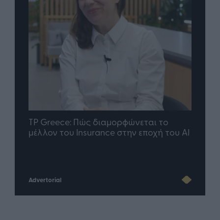
nd.gr
TP Greece: Πώς διαμορφώνεται το
Η ομ
άθε
μέλλον του Insurance στην εποχή του AI
σου 
Advertorial