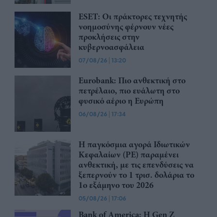
ESET: Οι πράκτορες τεχνητής
νοημοσύνης φέρνουν νέες
προκλήσεις στην
κυβερνοασφάλεια
07/08/26
|
13:20
Eurobank: Πιο ανθεκτική στο
πετρέλαιο, πιο ευάλωτη στο
φυσικό αέριο η Ευρώπη
06/08/26
|
17:34
Η παγκόσμια αγορά Ιδιωτικών
Κεφαλαίων (PE) παραμένει
ανθεκτική, με τις επενδύσεις να
ξεπερνούν το 1 τρισ. δολάρια το
1ο εξάμηνο του 2026
05/08/26
|
17:06
Bank of America: Η Gen Z