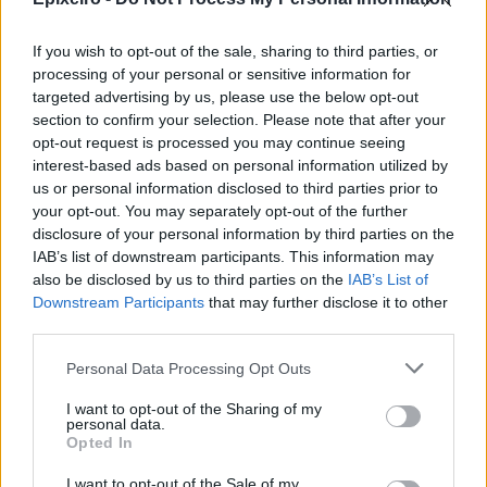
να εισάγουν νέα μέτρα κατά του ρατσισμού
σε οποιαδήποτε μορφή.
If you wish to opt-out of the sale, sharing to third parties, or
processing of your personal or sensitive information for
Η πλειοψηφία των CEOs (93%) θεωρεί ότι η
targeted advertising by us, please use the below opt-out
εργασία εξ αποστάσεως δημιούργησε
section to confirm your selection. Please note that after your
σημαντικές αλλαγές στις πολιτικές
opt-out request is processed you may continue seeing
καλλιέργειας νέας κουλτούρας, αλλά και
interest-based ads based on personal information utilized by
στη διεύρυνση προσέλκυσης ταλαντούχου
us or personal information disclosed to third parties prior to
ανθρώπινου δυναμικού (87%).
your opt-out. You may separately opt-out of the further
disclosure of your personal information by third parties on the
Το 87% αναφέρει ότι η επικοινωνία με τους
IAB’s list of downstream participants. This information may
εργαζόμενους της εταιρείας βελτιώθηκε
also be disclosed by us to third parties on the
IAB’s List of
κατά τη διάρκεια της κρίσης.
Downstream Participants
that may further disclose it to other
Σε 40% από τους ερωτηθέντες, η υγεία τους
third parties.
ή η υγεία ενός μέλους της οικογένειάς τους
Personal Data Processing Opt Outs
επηρεάστηκε από τον ιό και ως αποτέλεσμα
τα δύο τρίτα των άλλαξαν την στρατηγική
I want to opt-out of the Sharing of my
personal data.
απάντησή τους στην πανδημία.
Opted In
Το 87% αναφέρουν ότι θέλουν να συνεχίσουν
να αξιοποιήσουν τα οφέλη της
I want to opt-out of the Sale of my