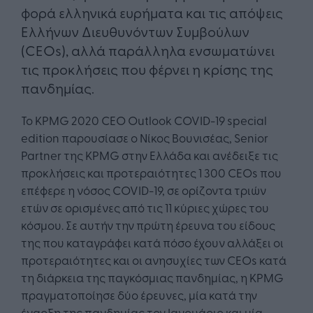
φορά ελληνικά ευρήματα και τις απόψεις
Ελλήνων Διευθυνόντων Συμβούλων
(CEOs), αλλά παράλληλα ενσωματώνει
τις προκλήσεις που φέρνει η κρίσης της
πανδημίας.
Το KPMG 2020 CEO Outlook COVID-19 special
edition παρουσίασε ο Νίκος Βουνισέας, Senior
Partner της KPMG στην Ελλάδα και ανέδειξε τις
προκλήσεις και προτεραιότητες 1 300 CEOs που
επέφερε η νόσος COVID-19, σε ορίζοντα τριών
ετών σε ορισμένες από τις 11 κύριες χώρες του
κόσμου. Σε αυτήν την πρώτη έρευνα του είδους
της που καταγράφει κατά πόσο έχουν αλλάξει οι
προτεραιότητες και οι ανησυχίες των CEOs κατά
τη διάρκεια της παγκόσμιας πανδημίας, η KPMG
πραγματοποίησε δύο έρευνες, μία κατά την
έναρξη της πανδημίας τον Ιανουάριο και μία