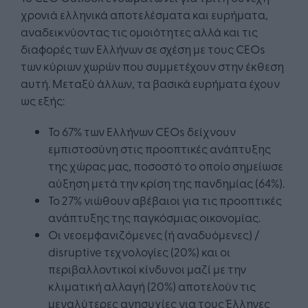
χρονιά ελληνικά αποτελέσματα και ευρήματα,
αναδεικνύοντας τις ομοιότητες αλλά και τις
διαφορές των Ελλήνων σε σχέση με τους CEOs
των κύριων χωρών που συμμετέχουν στην έκθεση
αυτή. Μεταξύ άλλων, τα βασικά ευρήματα έχουν
ως εξής:
Το 67% των Ελλήνων CEOs δείχνουν
εμπιστοσύνη στις προοπτικές ανάπτυξης
της χώρας μας, ποσοστό το οποίο σημείωσε
αύξηση μετά την κρίση της πανδημίας (64%).
Το 27% νιώθουν αβέβαιοι για τις προοπτικές
ανάπτυξης της παγκόσμιας οικονομίας.
Οι νεοεμφανιζόμενες (ή αναδυόμενες) /
disruptive τεχνολογίες (20%) και οι
περιβαλλοντικοί κίνδυνοι μαζί με την
κλιματική αλλαγή (20%) αποτελούν τις
μεγαλύτερες ανησυχίες για τους Έλληνες