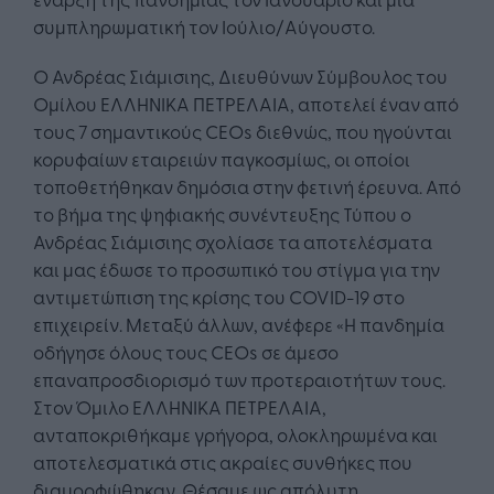
συμπληρωματική τον Ιούλιο/Αύγουστο.
Ο Ανδρέας Σιάμισιης, Διευθύνων Σύμβουλος του
Ομίλου ΕΛΛΗΝΙΚΑ ΠΕΤΡΕΛΑΙΑ, αποτελεί έναν από
τους 7 σημαντικούς CEOs διεθνώς, που ηγούνται
κορυφαίων εταιρειών παγκοσμίως, οι οποίοι
τοποθετήθηκαν δημόσια στην φετινή έρευνα. Από
το βήμα της ψηφιακής συνέντευξης Τύπου ο
Ανδρέας Σιάμισιης σχολίασε τα αποτελέσματα
και μας έδωσε το προσωπικό του στίγμα για την
αντιμετώπιση της κρίσης του COVID-19 στο
επιχειρείν. Μεταξύ άλλων, ανέφερε «Η πανδημία
οδήγησε όλους τους CEOs σε άμεσο
επαναπροσδιορισμό των προτεραιοτήτων τους.
Στον Όμιλο ΕΛΛΗΝΙΚΑ ΠΕΤΡΕΛΑΙΑ,
ανταποκριθήκαμε γρήγορα, ολοκληρωμένα και
αποτελεσματικά στις ακραίες συνθήκες που
διαμορφώθηκαν. Θέσαμε ως απόλυτη