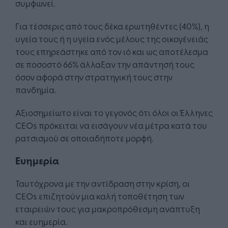
συμφωνεί.
Για τέσσερις από τους δέκα ερωτηθέντες (40%), η
υγεία τους ή η υγεία ενός μέλους της οικογένειάς
τους επηρεάστηκε από τον ιό και ως αποτέλεσμα
σε ποσοστό 66% άλλαξαν την απάντησή τους
όσον αφορά στην στρατηγική τους στην
πανδημία.
Αξιοσημείωτο είναι το γεγονός ότι όλοι οι Έλληνες
CEOs πρόκειται να εισάγουν νέα μέτρα κατά του
ρατσισμού σε οποιαδήποτε μορφή.
Ευημερία
Ταυτόχρονα με την αντίδραση στην κρίση, οι
CEOs επιζητούν μια καλή τοποθέτηση των
εταιρειών τους για μακροπρόθεσμη ανάπτυξη
και ευημερία.