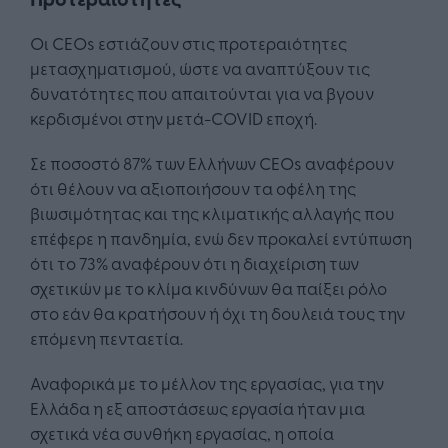
Οι CEOs εστιάζουν στις προτεραιότητες
μετασχηματισμού, ώστε να αναπτύξουν τις
δυνατότητες που απαιτούνται για να βγουν
κερδισμένοι στην μετά-COVID εποχή.
Σε ποσοστό 87% των Ελλήνων CEOs αναφέρουν
ότι θέλουν να αξιοποιήσουν τα οφέλη της
βιωσιμότητας και της κλιματικής αλλαγής που
επέφερε η πανδημία, ενώ δεν προκαλεί εντύπωση
ότι το 73% αναφέρουν ότι η διαχείριση των
σχετικών με το κλίμα κινδύνων θα παίξει ρόλο
στο εάν θα κρατήσουν ή όχι τη δουλειά τους την
επόμενη πενταετία.
Αναφορικά με το μέλλον της εργασίας, για την
Ελλάδα η εξ αποστάσεως εργασία ήταν μια
σχετικά νέα συνθήκη εργασίας, η οποία