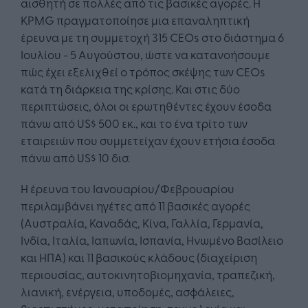
αισθητή σε πολλές από τις βασικές αγορές. Η
KPMG πραγματοποίησε μια επαναληπτική
έρευνα με τη συμμετοχή 315 CEOs στο διάστημα 6
Ιουλίου - 5 Αυγούστου, ώστε να κατανοήσουμε
πώς έχει εξελιχθεί ο τρόπος σκέψης των CEOs
κατά τη διάρκεια της κρίσης. Και στις δύο
περιπτώσεις, όλοι οι ερωτηθέντες έχουν έσοδα
πάνω από US$ 500 εκ., και το ένα τρίτο των
εταιρειών που συμμετείχαν έχουν ετήσια έσοδα
πάνω από US$ 10 δισ.
Η έρευνα του Ιανουαρίου/Φεβρουαρίου
περιλαμβάνει ηγέτες από 11 βασικές αγορές
(Αυστραλία, Καναδάς, Κίνα, Γαλλία, Γερμανία,
Ινδία, Ιταλία, Ιαπωνία, Ισπανία, Ηνωμένο Βασίλειο
και ΗΠΑ) και 11 βασικούς κλάδους (διαχείριση
περιουσίας, αυτοκινητοβιομηχανία, τραπεζική,
λιανική, ενέργεια, υποδομές, ασφάλειες,