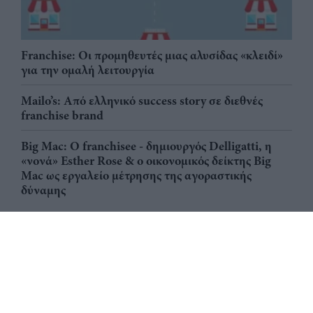
Franchise: Οι προμηθευτές μιας αλυσίδας «κλειδί»
για την ομαλή λειτουργία
Mailo’s: Από ελληνικό success story σε διεθνές
franchise brand
Big Mac: Ο franchisee - δημιουργός Delligatti, η
«νονά» Esther Rose & ο οικονομικός δείκτης Big
Mac ως εργαλείο μέτρησης της αγοραστικής
δύναμης