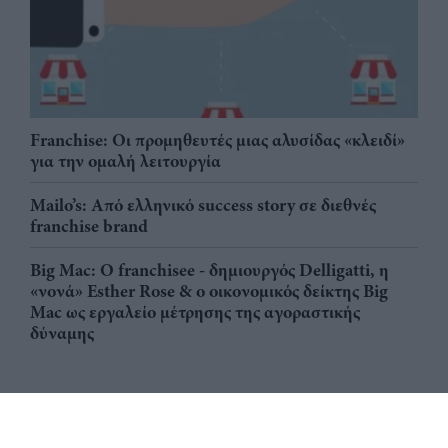
Franchise: Οι προμηθευτές μιας αλυσίδας «κλειδί»
για την ομαλή λειτουργία
Mailo’s: Από ελληνικό success story σε διεθνές
franchise brand
Big Mac: Ο franchisee - δημιουργός Delligatti, η
«νονά» Esther Rose & ο οικονομικός δείκτης Big
Mac ως εργαλείο μέτρησης της αγοραστικής
δύναμης