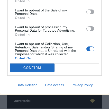
Opted In
I want to opt-out of the Sale of my
Personal Data.
Opted In
I want to opt-out of processing my
Personal Data for Targeted Advertising.
Opted In
I want to opt-out of Collection, Use,
Retention, Sale, and/or Sharing of my
Personal Data that Is Unrelated with the
Purposes for which it was collected.
Opted Out
CONFIRM
nd.gr
TP Greece: Πώς διαμορφώνεται το
Η ομ
άθε
μέλλον του Insurance στην εποχή του AI
σου 
Data Deletion
Data Access
Privacy Policy
Advertorial