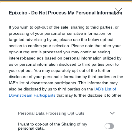
Epixeiro -
Do Not Process My Personal Information
Δείτε όλες τις τελευταίες επιχειρηματικές
Ειδήσεις
από την Ελλάδα και τον κόσμο στο
If you wish to opt-out of the sale, sharing to third parties, or
processing of your personal or sensitive information for
targeted advertising by us, please use the below opt-out
section to confirm your selection. Please note that after your
opt-out request is processed you may continue seeing
Σχολιάστε
interest-based ads based on personal information utilized by
us or personal information disclosed to third parties prior to
your opt-out. You may separately opt-out of the further
... σχόλια
| Κάνε click για να σχολιάσεις
disclosure of your personal information by third parties on the
IAB’s list of downstream participants. This information may
also be disclosed by us to third parties on the
IAB’s List of
Downstream Participants
that may further disclose it to other
third parties.
Personal Data Processing Opt Outs
I want to opt-out of the Sharing of my
personal data.