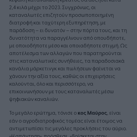
2,4 κιλά μέχρι το 2023. Συγχρόνως, οι
καταναλωτές επιζητούν προσωποποιημένη
διατροφή και ταχύτερη εξυπηρέτηση, με
παράδοση – ει δυνατόν – στην πόρτα τους, και τη
δυνατότητα να παραγγέλνουν από οπουδήποτε,
με οποιοδήποτε μέσο και οποιαδήποτε στιγμή. Ως
αποτέλεσμα των αλλαγών που παρατηρούνται
στις καταναλωτικές συνήθειες, τα παραδοσιακά
κανάλια μάρκετινγκ και πωλήσεων φαίνεται να
χάνουν την αξία τους, καθώς οι επιχειρήσεις
καλούνται, όλο και περισσότερο, να
επικοινωνήσουν με τους καταναλωτές μέσω
ψηφιακών καναλιών.
Το μεγάλο ερώτημα, τόνισε ο
κος Μαύρος
, είναι
εάν ο αγροδιατροφικός τομέας είναι έτοιμος να
αντιμετωπίσει τις μεγάλες προκλήσεις του αύριο.
«Η απάντηση»
, πρόσθεσε,
«βρίσκεται στην