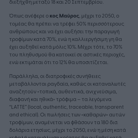
διεξήχθη μεταξύ 18 και 20 Σεπτεμβρίου.
Όπως ανέφερε ο
κος Μαύρος
, μέχρι το 2050, ο
τομέας θα πρέπει να τρέφει 50% περισσότερους
ανθρώπους και να έχει αυξήσει την παραγωγή
τροφίμων κατά 70%, ενώ η καλλιεργήσιμη γη θα
έχει αυξηθεί κατά μόλις 10%. Μέχρι τότε, το 70%
του πληθυσμού θα κατοικεί σε αστικές περιοχές,
ενώ εκτιμάται ότι το 12% θα υποσιτίζεται.
Παράλληλα, οι διατροφικές συνήθειες
μεταβάλλονται ραγδαία, καθώς οι καταναλωτές
αναζητούν «τοπικά, αυθεντικά, ανιχνεύσιμα,
διαφανή και ηθικά» τρόφιμα – τα λεγόμενα
“LATTE” (local, authentic, traceable, transparent
and ethical). Οι πωλήσεις των «καθαρών» αυτών
τροφίμων, αναμένεται να φθάσουν τα 180 δισ.
δολάρια ετησίως, μέχρι το 2050, ενώ η μέση κατά
κεφαλή κατανάλωση κρέατος θα αυξηθεί κατά