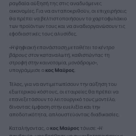
ραγδαία αύξησή της στις αναδυόμενες
οικονομίες. Για να ανταποκριθούν, οι επιχειρήσεις
θα πρέπει να βελτιστοποιήσουν το χαρτοφυλάκιο
των προϊόντων τους και να αναδιοργανώσουν τις
εφοδιαστικές τους αλυσίδες.
«Η ψηφιακή επανάσταση μεταθέτει το κέντρο
βάρους στον καταναλωτή, καθιστώντας τη
στροφή στην καινοτομία, μονόδρομο»
,
υπογράμμισε ο
κος Μαύρος
.
Τέλος, για να αντιμετωπίσουν την αύξηση του
εξωτερικού κόστους, οι εταιρείες θα πρέπει να
επανεξετάσουν το λειτουργικό τους μοντέλο,
δίνοντας έμφαση στην ευελιξία και την
αποδοτικότητα, απλουστεύοντας διαδικασίες.
Καταλήγοντας, ο
κος Μαύρος
τόνισε:
«Η
πανδημία, μας βοήθησε να συνειδητοποιήσουμε