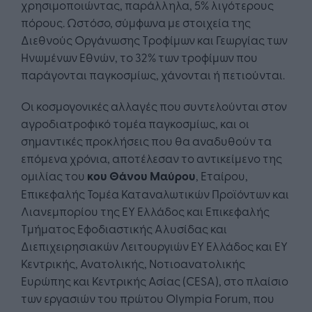
χρησιμοποιώντας, παράλληλα, 5% λιγότερους
πόρους. Ωστόσο, σύμφωνα με στοιχεία της
Διεθνούς Οργάνωσης Τροφίμων και Γεωργίας των
Ηνωμένων Εθνών, το 32% των τροφίμων που
παράγονται παγκοσμίως, χάνονται ή πετιούνται.
Οι κοσμογονικές αλλαγές που συντελούνται στον
αγροδιατροφικό τομέα παγκοσμίως, και οι
σημαντικές προκλήσεις που θα αναδυθούν τα
επόμενα χρόνια, αποτέλεσαν το αντικείμενο της
ομιλίας του
κου Θάνου Μαύρου
, Εταίρου,
Επικεφαλής Τομέα Καταναλωτικών Προϊόντων και
Λιανεμπορίου της EY Ελλάδος και Επικεφαλής
Τμήματος Εφοδιαστικής Αλυσίδας και
Διεπιχειρησιακών Λειτουργιών EY Ελλάδος και EY
Κεντρικής, Ανατολικής, Νοτιοανατολικής
Ευρώπης και Κεντρικής Ασίας (CESA), στο πλαίσιο
των εργασιών του πρώτου Olympia Forum, που