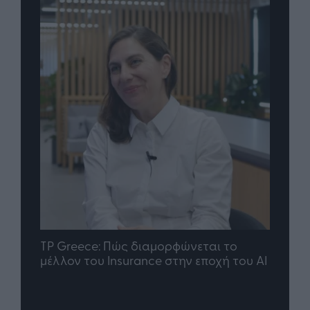
nd.gr
TP Greece: Πώς διαμορφώνεται το
Η ομ
άθε
μέλλον του Insurance στην εποχή του AI
σου 