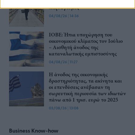
Ιούλιο – Σε αρνητικό έδαφος ο
πληθωρισμός
04/08/26
|
14:36
ΙΟΒΕ: Ήπια υποχώρηση του
οικονομικού κλίματος τον Ιούλιο
– Αισθητή άνοδος της
καταναλωτικής εμπιστοσύνης
04/08/26
|
11:27
Η άνοδος της οικονομικής
δραστηριότητας, τα ακίνητα και
οι επενδύσεις ανέβασαν τη
σωρευτική περιουσία των ιδιωτών
πάνω από 1 τρισ. ευρώ το 2025
03/08/26
|
13:08
Business Know-how