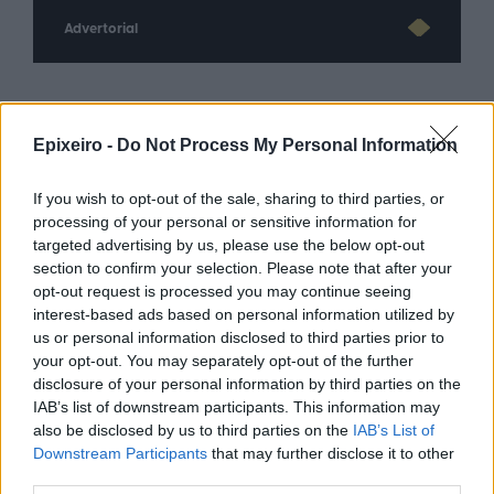
Advertorial
Περισσότερα από το
Epixeiro -
Do Not Process My Personal Information
If you wish to opt-out of the sale, sharing to third parties, or
Η παγκόσμια αγορά Ιδιωτικών
processing of your personal or sensitive information for
Κεφαλαίων (PE) παραμένει
targeted advertising by us, please use the below opt-out
ανθεκτική, με τις επενδύσεις να
section to confirm your selection. Please note that after your
ξεπερνούν το 1 τρισ. δολάρια το
opt-out request is processed you may continue seeing
1ο εξάμηνο του 2026
interest-based ads based on personal information utilized by
05/08/26
|
17:06
us or personal information disclosed to third parties prior to
your opt-out. You may separately opt-out of the further
Bank of America: Η Gen Z
disclosure of your personal information by third parties on the
ξoδεύει περισσότερο, αποταμιεύει
IAB’s list of downstream participants. This information may
λιγότερο και αναζητά νέες πηγές
also be disclosed by us to third parties on the
IAB’s List of
εισοδήματος
Downstream Participants
that may further disclose it to other
05/08/26
|
16:16
third parties.