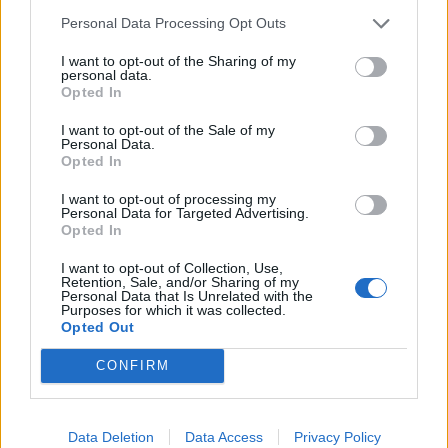
ICAP CRIF: Ανάπτυξη,
Personal Data Processing Opt Outs
επενδύσεις και ανθεκτικότητα
στηρίζουν την ελληνική
I want to opt-out of the Sharing of my
personal data.
οικονομία
Opted In
05/08/26
|
11:54
I want to opt-out of the Sale of my
Personal Data.
ΕΤΕ: Οριακή αύξηση των
Opted In
ελληνικών εξαγωγών στο 1ο
πεντάμηνο του 2026
I want to opt-out of processing my
Personal Data for Targeted Advertising.
04/08/26
|
15:08
Opted In
I want to opt-out of Collection, Use,
Retention, Sale, and/or Sharing of my
DBRS: Ισχυρά μεγέθη με στήριξη
Personal Data that Is Unrelated with the
από ανθεκτική κερδοφορία
Purposes for which it was collected.
σημείωσαν οι συστημικές
Opted Out
τράπεζες – Kίνδυνοι από το
CONFIRM
εξωτερικό
04/08/26
|
14:55
Σουπερμάρκετ: Πτώση τιμών τον
Data Deletion
Data Access
Privacy Policy