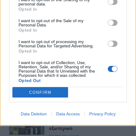
εισοδήματος
personal data.
Opted In
05/08/26
|
16:16
I want to opt-out of the Sale of my
ICAP CRIF: Ανάπτυξη,
Personal Data.
επενδύσεις και ανθεκτικότητα
Opted In
στηρίζουν την ελληνική
οικονομία
I want to opt-out of processing my
Personal Data for Targeted Advertising.
05/08/26
|
11:54
Opted In
ΕΤΕ: Οριακή αύξηση των
I want to opt-out of Collection, Use,
Retention, Sale, and/or Sharing of my
ελληνικών εξαγωγών στο 1ο
Personal Data that Is Unrelated with the
πεντάμηνο του 2026
Purposes for which it was collected.
Opted Out
04/08/26
|
15:08
CONFIRM
DBRS: Ισχυρά μεγέθη με στήριξη
από ανθεκτική κερδοφορία
Data Deletion
Data Access
Privacy Policy
σημείωσαν οι συστημικές
τράπεζες – Kίνδυνοι από το
εξωτερικό