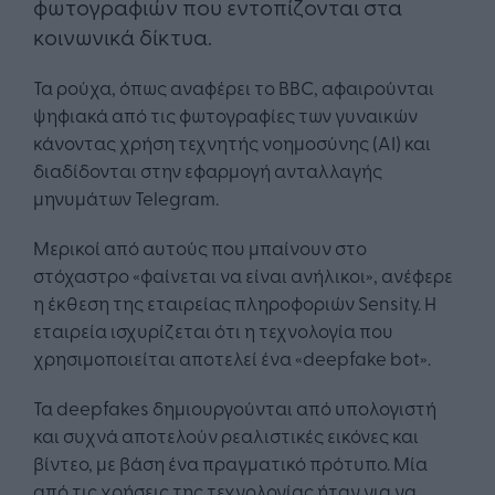
φωτογραφιών που εντοπίζονται στα
κοινωνικά δίκτυα.
Τα ρούχα, όπως αναφέρει το BBC, αφαιρούνται
ψηφιακά από τις φωτογραφίες των γυναικών
κάνοντας χρήση τεχνητής νοημοσύνης (AI) και
διαδίδονται στην εφαρμογή ανταλλαγής
μηνυμάτων Telegram.
Μερικοί από αυτούς που μπαίνουν στο
στόχαστρο «φαίνεται να είναι ανήλικοι», ανέφερε
η έκθεση της εταιρείας πληροφοριών Sensity. Η
εταιρεία ισχυρίζεται ότι η τεχνολογία που
χρησιμοποιείται αποτελεί ένα «deepfake bot».
Τα deepfakes δημιουργούνται από υπολογιστή
και συχνά αποτελούν ρεαλιστικές εικόνες και
βίντεο, με βάση ένα πραγματικό πρότυπο. Μία
από τις χρήσεις της τεχνολογίας ήταν για να