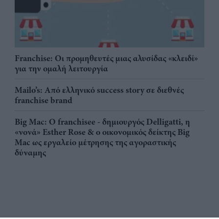
Franchise: Οι προμηθευτές μιας αλυσίδας «κλειδί»
για την ομαλή λειτουργία
Mailo’s: Από ελληνικό success story σε διεθνές
franchise brand
Big Mac: Ο franchisee - δημιουργός Delligatti, η
«νονά» Esther Rose & ο οικονομικός δείκτης Big
Mac ως εργαλείο μέτρησης της αγοραστικής
δύναμης