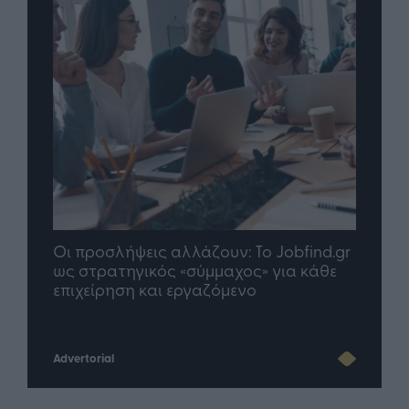
Οι προσλήψεις αλλάζουν: To Jobfind.gr
TP G
σης
ως στρατηγικός «σύμμαχος» για κάθε
μέλλ
επιχείρηση και εργαζόμενο
Advertorial