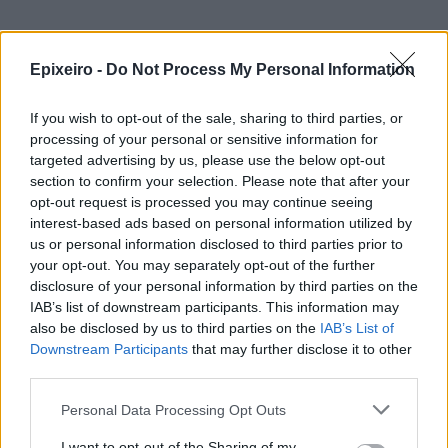
Περισσότερα από το
Epixeiro -
Do Not Process My Personal Information
Eurobank: Πιο ανθεκτική στο
If you wish to opt-out of the sale, sharing to third parties, or
πετρέλαιο, πιο ευάλωτη στο
processing of your personal or sensitive information for
φυσικό αέριο η Ευρώπη
targeted advertising by us, please use the below opt-out
06/08/26
|
17:34
section to confirm your selection. Please note that after your
opt-out request is processed you may continue seeing
interest-based ads based on personal information utilized by
Η παγκόσμια αγορά Ιδιωτικών
us or personal information disclosed to third parties prior to
Κεφαλαίων (PE) παραμένει
your opt-out. You may separately opt-out of the further
ανθεκτική, με τις επενδύσεις να
disclosure of your personal information by third parties on the
ξεπερνούν το 1 τρισ. δολάρια το
IAB’s list of downstream participants. This information may
1ο εξάμηνο του 2026
also be disclosed by us to third parties on the
IAB’s List of
Downstream Participants
that may further disclose it to other
05/08/26
|
17:06
third parties.
Bank of America: Η Gen Z
ξoδεύει περισσότερο, αποταμιεύει
Personal Data Processing Opt Outs
λιγότερο και αναζητά νέες πηγές
I want to opt-out of the Sharing of my