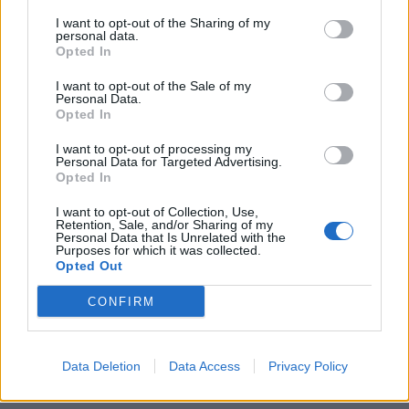
«Το καλύτερο τέχνασμα για να κερδίσετε την
I want to opt-out of the Sharing of my
καρδιά ενός Lazy Conqueror είναι να τον κάνετε
personal data.
να νιώσει ότι η παρουσία του γίνεται αισθητή και
Opted In
ότι η φωνή του ακούγεται καθαρά,
I want to opt-out of the Sale of my
ικανοποιώντας ταυτόχρονα τις υψηλές
Personal Data.
Opted In
προσδοκίες του για άνεση, ασφάλεια και ταχείς
ρυθμούς. Και για να το πετύχετε, πρέπει να ξέρετε
I want to opt-out of processing my
τι περιμένει στην ουσία εκείνος από εσάς»,
Personal Data for Targeted Advertising.
Opted In
επισημαίνει ο Dawid Rożek. «Αυτός είναι,
άλλωστε, ο λόγος για τον οποίον συντάξαμε την
I want to opt-out of Collection, Use,
Retention, Sale, and/or Sharing of my
έκθεση αυτή. Συνοψίζοντας τα βασικά ευρήματα,
Personal Data that Is Unrelated with the
Purposes for which it was collected.
θα έλεγα ότι δεν αρκεί να προσφέρετε ένα
Opted Out
εκπληκτικό προϊόν ή υπηρεσία. Το πιο σημαντικό
μέλημα για την επιτυχία είναι να έχετε γερές
CONFIRM
βάσεις με σωστή υποδομή: αρχής γενομένης από
τις τεχνικές πτυχές του e-shop και της
διαδικασίας πληρωμής, με σαφείς πολιτικές
Data Deletion
Data Access
Privacy Policy
αντιστροφής χρέωσης και επιστροφών (δεν