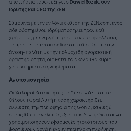
απαιτήσεις τους», εξηγεί ο
Dawid
Ro
ż
ek
, συν-
ιδρυτής και CEO της ZEN
.
Σύμφωνα με την εν λόγω έκθεση της ZEN.com, ενός
αδειοδοτημένου ιδρύματος ηλεκτρονικού
χρήματος με ενεργή παρουσία και στην Ελλάδα,
το προφίλ του νέου online και «εθισμένου στην
άνεση» πελάτη με την πολυσχιδή αγοραστική
δραστηριότητα, διαθέτει τα ακόλουθα κύρια
χαρακτηριστικά γνωρίσματα.
Ανυπομονησία
Οι Χαλαροί Κατακτητές τα θέλουν όλα και τα
θέλουν τώρα! Αυτή η τάση χαρακτηρίζει,
άλλωστε, την πλειοψηφία της Gen Z, καθώς 6
στους 10 καταναλωτές εξ αυτών δεν πρόκειται να
χρησιμοποιήσουν εφαρμογές ή ιστότοπους που
φορτώνουν αργά ή έχουν περίπλοκη πλοήγηση.