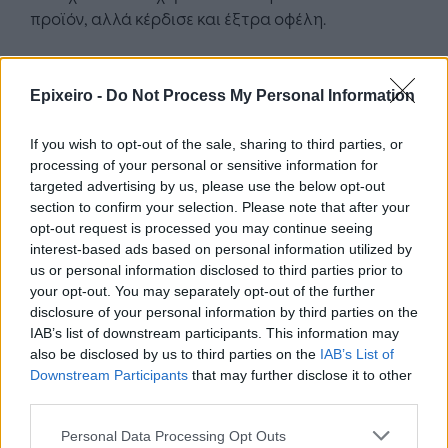
προϊόν, αλλά κέρδισε και έξτρα οφέλη.
Μηδενική ανοχή στα εμπόδια
Epixeiro -
Do Not Process My Personal Information
Καθώς οι Χαλαροί Κατακτητές επιζητούν την
ξεχωριστή μεταχείριση, τους ενοχλεί η
If you wish to opt-out of the sale, sharing to third parties, or
οποιαδήποτε δυσκολία. Οι έμποροι οφείλουν να
processing of your personal or sensitive information for
αφουγκραστούν τις ανάγκες των καταναλωτών,
targeted advertising by us, please use the below opt-out
να αντιλαμβάνονται τι είναι αυτό που μπορεί να
section to confirm your selection. Please note that after your
opt-out request is processed you may continue seeing
τους «κάνει τη ζωή δύσκολη» και να σέβονται τα
interest-based ads based on personal information utilized by
παράπονά τους, παρέχοντας τη μέγιστη δυνατή
us or personal information disclosed to third parties prior to
άνεση, ασφάλεια και ταχύτητα. Επομένως,
your opt-out. You may separately opt-out of the further
σημαντική παραμένει η επιλογή μιας αξιόπιστης
disclosure of your personal information by third parties on the
λύσης πληρωμής, με δεδομένο ότι ο λόγος για τον
IAB’s list of downstream participants. This information may
οποίον ένας στους 4 Ευρωπαίους που δεν
also be disclosed by us to third parties on the
IAB’s List of
Downstream Participants
that may further disclose it to other
επιλέγουν τις αγορές στο διαδίκτυο είναι ο φόβος
third parties.
και μόνο για την ασφάλεια των συναλλαγών.
Personal Data Processing Opt Outs