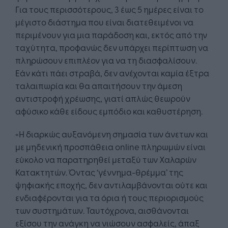
Για τους περισσότερους, 3 έως 5 ημέρες είναι το
μέγιστο διάστημα που είναι διατεθειμένοι να
περιμένουν για μια παράδοση και, εκτός από την
ταχύτητα, προφανώς δεν υπάρχει περίπτωση να
πληρώσουν επιπλέον για να τη διασφαλίσουν.
Εάν κάτι πάει στραβά, δεν ανέχονται καμία έξτρα
ταλαιπωρία και θα απαιτήσουν την άμεση
αντιστροφή χρέωσης, γιατί απλώς θεωρούν
αφύσικο κάθε είδους εμπόδιο και καθυστέρηση.
«Η διαρκώς αυξανόμενη σημασία των άνετων και
με μηδενική προσπάθεια online πληρωμών είναι
εύκολο να παρατηρηθεί μεταξύ των Χαλαρών
Κατακτητών. Όντας ‘γέννημα-θρέμμα’ της
ψηφιακής εποχής, δεν αντιλαμβάνονται ούτε και
ενδιαφέρονται για τα όρια ή τους περιορισμούς
των συστημάτων. Ταυτόχρονα, αισθάνονται
εξίσου την ανάγκη να νιώσουν ασφαλείς, άπαξ