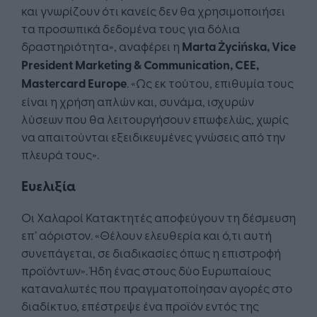
και γνωρίζουν ότι κανείς δεν θα χρησιμοποιήσει
τα προσωπικά δεδομένα τους για δόλια
δραστηριότητα», αναφέρει η
Marta
Ż
yci
ń
ska
,
Vice
President
Marketing
&
Communication
,
CEE
,
Mastercard
Europe
. «Ως εκ τούτου, επιθυμία τους
είναι η χρήση απλών και, συνάμα, ισχυρών
λύσεων που θα λειτουργήσουν επωφελώς, χωρίς
να απαιτούνται εξειδικευμένες γνώσεις από την
πλευρά τους».
Ευελιξία
Οι Χαλαροί Κατακτητές αποφεύγουν τη δέσμευση
επ’ αόριστον. «Θέλουν ελευθερία και ό,τι αυτή
συνεπάγεται, σε διαδικασίες όπως η επιστροφή
προϊόντων». Ήδη ένας στους δύο Ευρωπαίους
καταναλωτές που πραγματοποίησαν αγορές στο
διαδίκτυο, επέστρεψε ένα προϊόν εντός της