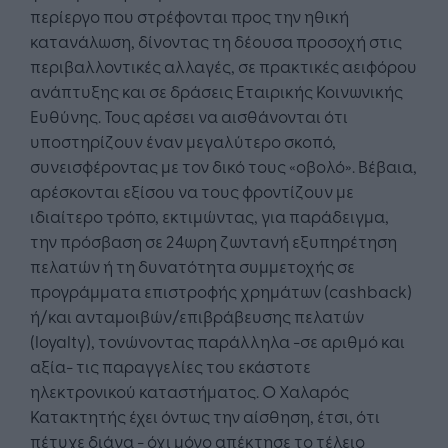
περίεργο που στρέφονται προς την ηθική
κατανάλωση, δίνοντας τη δέουσα προσοχή στις
περιβαλλοντικές αλλαγές, σε πρακτικές αειφόρου
ανάπτυξης και σε δράσεις Εταιρικής Κοινωνικής
Ευθύνης. Τους αρέσει να αισθάνονται ότι
υποστηρίζουν έναν μεγαλύτερο σκοπό,
συνεισφέροντας με τον δικό τους «οβολό». Βέβαια,
αρέσκονται εξίσου να τους φροντίζουν με
ιδιαίτερο τρόπο, εκτιμώντας, για παράδειγμα,
την πρόσβαση σε 24ωρη ζωντανή εξυπηρέτηση
πελατών ή τη δυνατότητα συμμετοχής σε
προγράμματα επιστροφής χρημάτων (cashback)
ή/και ανταμοιβών/επιβράβευσης πελατών
(loyalty), τονώνοντας παράλληλα -σε αριθμό και
αξία- τις παραγγελίες του εκάστοτε
ηλεκτρονικού καταστήματος. Ο Χαλαρός
Κατακτητής έχει όντως την αίσθηση, έτσι, ότι
πέτυχε διάνα - όχι μόνο απέκτησε το τέλειο