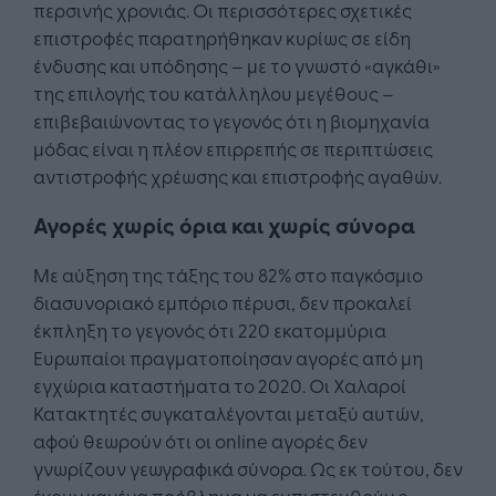
περσινής χρονιάς. Οι περισσότερες σχετικές
επιστροφές παρατηρήθηκαν κυρίως σε είδη
ένδυσης και υπόδησης – με το γνωστό «αγκάθι»
της επιλογής του κατάλληλου μεγέθους –
επιβεβαιώνοντας το γεγονός ότι η βιομηχανία
μόδας είναι η πλέον επιρρεπής σε περιπτώσεις
αντιστροφής χρέωσης και επιστροφής αγαθών.
Αγορές χωρίς όρια και χωρίς σύνορα
Με αύξηση της τάξης του 82% στο παγκόσμιο
διασυνοριακό εμπόριο πέρυσι, δεν προκαλεί
έκπληξη το γεγονός ότι 220 εκατομμύρια
Ευρωπαίοι πραγματοποίησαν αγορές από μη
εγχώρια καταστήματα το 2020. Οι Χαλαροί
Κατακτητές συγκαταλέγονται μεταξύ αυτών,
αφού θεωρούν ότι οι online αγορές δεν
γνωρίζουν γεωγραφικά σύνορα. Ως εκ τούτου, δεν
έχουν κανένα πρόβλημα να εμπιστευθούν e-