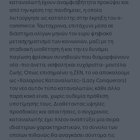
καταναλωτή έχουν αναμφισβήτητα προκύψει και
από την κρίση της πανδημίας, η οποία
λειτούργησε ως καταλύτης στην έκρηξη του e-
commerce. Ταυτόχρονα, επιτάχυνε μέσα σε
διάστημα ολίγων μηνών τον ευρύ ψηφιακό
μετασχηματισμό των κοινωνιών, μαζί με τη
σταδιακή υιοθέτηση ή και την εν δυνάμει
παγίωση φρέσκων συνηθειών που διαμορφώνουν
νέα -πιο άνετα, ασφαλή και ευχάριστα- μοντέλα
ζωής. Όπως επισημαίνει η ZEN, το να αποκαλούμε
ως «Χαλαρούς Καταναλωτές» (Lazy Conquerors)
τον νέο αυτόν τύπο καταναλωτών, κάθε άλλο
παρά κακό είναι, χωρίς ουδεμία πρόθεση
υποτίμησής τους. Διαθέτοντας υψηλές
προσδοκίες και απαιτήσεις, ο σύγχρονος
καταναλωτής έχει πλέον αναπτύξει μια σειρά
ιδιαίτερων χαρακτηριστικών, το σύνολο των
οποίων πιθανώς θα αναγκάσει σύντομα τις