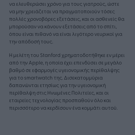
να ελευθερώσει χρόνο για τους γιατρούς, ώστε
να μην χρειάζεται να πραγματοποιούν τόσες
πολλές χρονοβόρες εξετάσεις, και οι ασθενείς θα
μπορούσαν να κάνουν εξετάσεις από το σπίτι,
όπου είναι πιθανό να είναι λιγότερο νευρικοί για
την απόδοσή τους.
Η μελέτη του Stanford χρηματοδοτήθηκε εν μέρει
από την Apple, η οποία έχει επενδύσει σε μεγάλο
βαθμό σε εφαρμογές υγειονομικής περίθαλψης
για το smartwatch της. Δισεκατομμύρια
δαπανώνται ετησίως για την υγειονομική
περίθαλψη στις Ηνωμένες Πολιτείες, και οι
εταιρείες τεχνολογίας προσπαθούν όλο και
περισσότερο να κερδίσουν ένα κομμάτι αυτού.