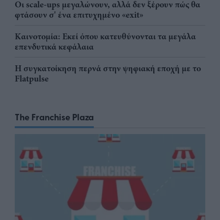
Οι scale-ups μεγαλώνουν, αλλά δεν ξέρουν πώς θα
φτάσουν σ' ένα επιτυχημένο «exit»
Καινοτομία: Εκεί όπου κατευθύνονται τα μεγάλα
επενδυτικά κεφάλαια
Η συγκατοίκηση περνά στην ψηφιακή εποχή με το
Flatpulse
The Franchise Plaza