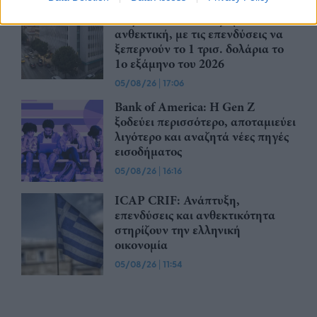
Η παγκόσμια αγορά Ιδιωτικών
Κεφαλαίων (PE) παραμένει
ανθεκτική, με τις επενδύσεις να
ξεπερνούν το 1 τρισ. δολάρια το
1ο εξάμηνο του 2026
05/08/26
|
17:06
Bank of America: Η Gen Z
ξoδεύει περισσότερο, αποταμιεύει
λιγότερο και αναζητά νέες πηγές
εισοδήματος
05/08/26
|
16:16
ICAP CRIF: Ανάπτυξη,
επενδύσεις και ανθεκτικότητα
στηρίζουν την ελληνική
οικονομία
05/08/26
|
11:54