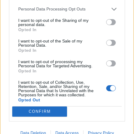
07/08/26
|
16:13
Personal Data Processing Opt Outs
Η ελληνική οικονομία αντέχει το
I want to opt-out of the Sharing of my
γεωπολιτικό σοκ – Τα στοιχεία
personal data.
που ενισχύουν την αισιοδοξία
Opted In
07/08/26
|
13:38
I want to opt-out of the Sale of my
Personal Data.
Opted In
ESET: Οι πράκτορες τεχνητής
I want to opt-out of processing my
νοημοσύνης φέρνουν νέες
Personal Data for Targeted Advertising.
προκλήσεις στην
Opted In
κυβερνοασφάλεια
I want to opt-out of Collection, Use,
07/08/26
|
13:20
Retention, Sale, and/or Sharing of my
Personal Data that Is Unrelated with the
Purposes for which it was collected.
Eurobank: Πιο ανθεκτική στο
Opted Out
πετρέλαιο, πιο ευάλωτη στο
φυσικό αέριο η Ευρώπη
CONFIRM
06/08/26
|
17:34
Data Deletion
Data Access
Privacy Policy