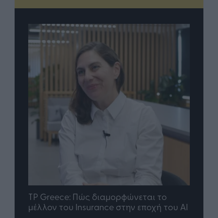
nd.gr
TP Greece: Πώς διαμορφώνεται το
Η ομ
άθε
μέλλον του Insurance στην εποχή του AI
σου 