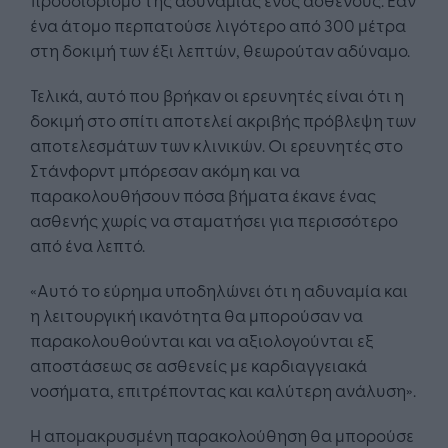
ένα άτομο περπατούσε λιγότερο από 300 μέτρα
στη δοκιμή των έξι λεπτών, θεωρούταν αδύναμο.
Τελικά, αυτό που βρήκαν οι ερευνητές είναι ότι η
δοκιμή στο σπίτι αποτελεί ακριβής πρόβλεψη των
αποτελεσμάτων των κλινικών. Οι ερευνητές στο
Στάνφορντ μπόρεσαν ακόμη και να
παρακολουθήσουν πόσα βήματα έκανε ένας
ασθενής χωρίς να σταματήσει για περισσότερο
από ένα λεπτό.
«Αυτό το εύρημα υποδηλώνει ότι η αδυναμία και
η λειτουργική ικανότητα θα μπορούσαν να
παρακολουθούνται και να αξιολογούνται εξ
αποστάσεως σε ασθενείς με καρδιαγγειακά
νοσήματα, επιτρέποντας και καλύτερη ανάλυση».
Η απομακρυσμένη παρακολούθηση θα μπορούσε