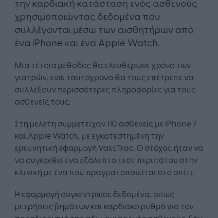
την καρδιακή κατάσταση ενός ασθενούς
χρησιμοποιώντας δεδομένα που
συλλέγονται μέσω των αισθητήρων από
ένα iPhone και ένα Apple Watch.
Μια τέτοια μέθοδος θα ελευθέρωνε χρόνο των
γιατρών, ενώ ταυτόχρονα θα τους επέτρεπε να
συλλέξουν περισσότερες πληροφορίες για τους
ασθενείς τους.
Στη μελέτη συμμετείχαν 110 ασθενείς με iPhone 7
και Apple Watch, με εγκατεστημένη την
ερευνητική εφαρμογή VascTrac. Ο στόχος ήταν να
να συγκριθεί ένα εξάλεπτο τεστ περιπάτου στην
κλινική με ένα που πραγματοποιείται στο σπίτι.
Η εφαρμογή συγκέντρωσε δεδομένα, όπως
μετρήσεις βημάτων και καρδιακό ρυθμό για τον
προσδιορισμό της αδυναμίας ενός ασθενούς. Εάν