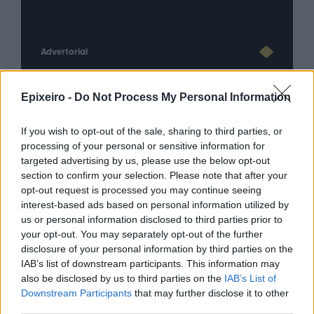
Advertorial
Epixeiro -
Do Not Process My Personal Information
Περισσότερα από το
If you wish to opt-out of the sale, sharing to third parties, or
processing of your personal or sensitive information for
targeted advertising by us, please use the below opt-out
Το καλοκαίρι ανεβάζει τον
section to confirm your selection. Please note that after your
λογαριασμό για τους Έλληνες
opt-out request is processed you may continue seeing
καταναλωτές
interest-based ads based on personal information utilized by
07/08/26
|
17:17
us or personal information disclosed to third parties prior to
your opt-out. You may separately opt-out of the further
disclosure of your personal information by third parties on the
Άνοδος στη χρήση chatbots για
IAB’s list of downstream participants. This information may
ειδήσεις – Σε χαμηλό δεκαετίας η
also be disclosed by us to third parties on the
IAB’s List of
εμπιστοσύνη στα μέσα
Downstream Participants
that may further disclose it to other
ενημέρωσης
third parties.