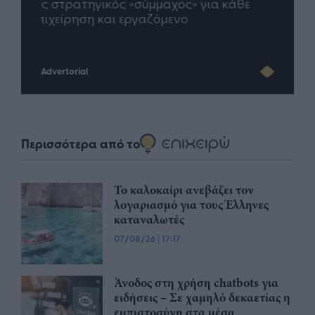
άθε
μέλλον του Insurance στην εποχή του AI
σου 
Advertorial
Περισσότερα από το
Το καλοκαίρι ανεβάζει τον
λογαριασμό για τους Έλληνες
καταναλωτές
07/08/26
|
17:17
Άνοδος στη χρήση chatbots για
ειδήσεις – Σε χαμηλό δεκαετίας η
εμπιστοσύνη στα μέσα