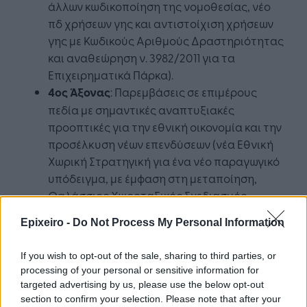
άλλων κωδικοποίηση της νομοθεσίας, νέο
πδ χρήσεων γης και αντιστοίχιση χρήσεων
γης με Κωδικούς Αριθμούς Δραστηριότητας
και αναθεώρηση ν. 3982/2011 για τα
Επιχειρηματικά Πάρκα).
4ος Άξονας
: Παρεμβάσεις σε επιμέρους
πεδία με σημαντικές αναπτυξιακές
προοπτικές για την εθνική οικονομία και την
προσέλκυση νέων επενδύσεων (νέα Εθνική
Χωρική Στρατηγική για ένα νέο παραγωγικό
υπόδειγμα, με έμφαση στη μεταποίηση,
Θαλάσσιος Χωροταξικός Σχεδιασμός,
θέσπιση αστικής στρατηγικής για την
Epixeiro -
Do Not Process My Personal Information
αναβάθμιση των πόλεων, σαφές ρυθμιστικό
πλαίσιο χωροθέτησης βιομηχανικών
If you wish to opt-out of the sale, sharing to third parties, or
λιμένων και αξιοποίησης γεωργικών γαιών).
processing of your personal or sensitive information for
targeted advertising by us, please use the below opt-out
section to confirm your selection. Please note that after your