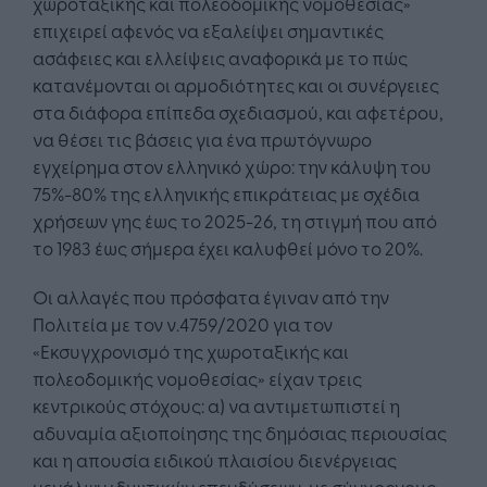
χωροταξικής και πολεοδομικής νομοθεσίας»
επιχειρεί αφενός να εξαλείψει σημαντικές
ασάφειες και ελλείψεις αναφορικά με το πώς
κατανέμονται οι αρμοδιότητες και οι συνέργειες
στα διάφορα επίπεδα σχεδιασμού, και αφετέρου,
να θέσει τις βάσεις για ένα πρωτόγνωρο
εγχείρημα στον ελληνικό χώρο: την κάλυψη του
75%-80% της ελληνικής επικράτειας με σχέδια
χρήσεων γης έως το 2025-26, τη στιγμή που από
το 1983 έως σήμερα έχει καλυφθεί μόνο το 20%.
Οι αλλαγές που πρόσφατα έγιναν από την
Πολιτεία με τον ν.4759/2020 για τον
«Εκσυγχρονισμό της χωροταξικής και
πολεοδομικής νομοθεσίας» είχαν τρεις
κεντρικούς στόχους: α) να αντιμετωπιστεί η
αδυναμία αξιοποίησης της δημόσιας περιουσίας
και η απουσία ειδικού πλαισίου διενέργειας
μεγάλων ιδιωτικών επενδύσεων, με σύγχρονους