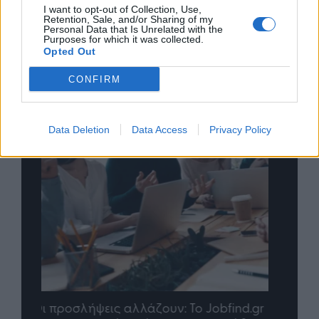
I want to opt-out of Collection, Use,
Retention, Sale, and/or Sharing of my
Personal Data that Is Unrelated with the
Purposes for which it was collected.
Opted Out
CONFIRM
Data Deletion
Data Access
Privacy Policy
nd.gr
TP Greece: Πώς διαμορφώνεται το
Η ομ