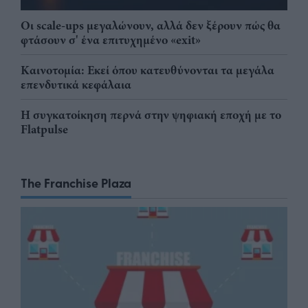
Οι scale-ups μεγαλώνουν, αλλά δεν ξέρουν πώς θα
φτάσουν σ' ένα επιτυχημένο «exit»
Καινοτομία: Εκεί όπου κατευθύνονται τα μεγάλα
επενδυτικά κεφάλαια
Η συγκατοίκηση περνά στην ψηφιακή εποχή με το
Flatpulse
The Franchise Plaza