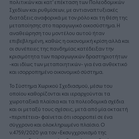
πολιτικών και κατ’ επέκταση των Πολεοδομικών
Σχεδίων και ρυθμίσεων, με αντιαναπτυξιακές
διατάξεις αναφορικά με τον ρόλο και τη θέση της
μεταποίησης στο παραγωγικό οικοσύστημα. Η
αναθεώρηση του μοντέλου αυτού ήταν
επιβεβλημένη, καθώς η οικονομική κρίση αλλά και
οι συνέπειες της πανδημίας κατέδειξαν την
κρισιμότητα των παραγωγικών δραστηριοτήτων
-και ιδίως των μεταποιητικών- για ένα ανθεκτικό
και ισορροπημένο οικονομικό σύστημα.
Το Σύστημα Χωρικού Σχεδιασμού, μέσω του
οποίου καθορίζονται και ιεραρχούνται τα
χωροταξικά πλαίσια και τα πολεοδομικά σχέδια
και οι μεταξύ τους σχέσεις, μετά από μία οκταετή
«περιπέτεια» φαίνεται ότι ισορροπεί σε ένα
σύγχρονο και ολοκληρωμένο πλαίσιο. Ο
ν.4759/2020 για τον «Εκσυγχρονισμό της