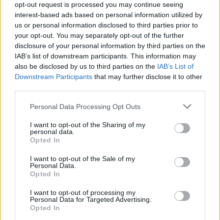
opt-out request is processed you may continue seeing
interest-based ads based on personal information utilized by
us or personal information disclosed to third parties prior to
your opt-out. You may separately opt-out of the further
Google News
Ακολουθήστε το
στο
disclosure of your personal information by third parties on the
και μάθετε πρώτοι όλα τα επιχειρηματικά νέα
IAB’s list of downstream participants. This information may
also be disclosed by us to third parties on the
IAB’s List of
Downstream Participants
that may further disclose it to other
third parties.
Δείτε όλες τις τελευταίες επιχειρηματικές
Ειδήσεις
από την Ελλάδα και τον κόσμο στο
Personal Data Processing Opt Outs
I want to opt-out of the Sharing of my
personal data.
Opted In
I want to opt-out of the Sale of my
Σχολιάστε
Personal Data.
Opted In
... σχόλια
| Κάνε click για να σχολιάσεις
I want to opt-out of processing my
Personal Data for Targeted Advertising.
Opted In