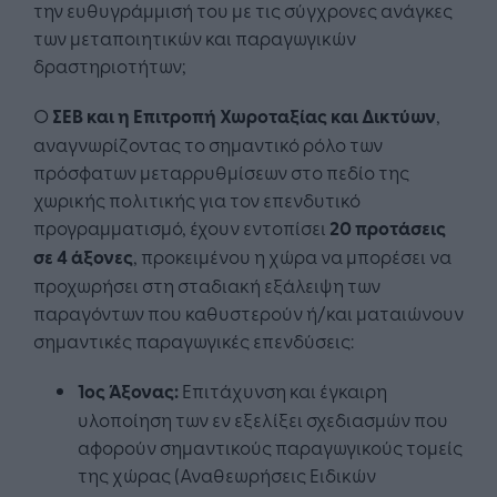
την ευθυγράμμισή του με τις σύγχρονες ανάγκες
των μεταποιητικών και παραγωγικών
δραστηριοτήτων;
Ο
ΣΕΒ και η Επιτροπή Χωροταξίας και Δικτύων
,
αναγνωρίζοντας το σημαντικό ρόλο των
πρόσφατων μεταρρυθμίσεων στο πεδίο της
χωρικής πολιτικής για τον επενδυτικό
προγραμματισμό, έχουν εντοπίσει
20 προτάσεις
σε 4 άξονες
, προκειμένου η χώρα να μπορέσει να
προχωρήσει στη σταδιακή εξάλειψη των
παραγόντων που καθυστερούν ή/και ματαιώνουν
σημαντικές παραγωγικές επενδύσεις:
1ος Άξονας:
Επιτάχυνση και έγκαιρη
υλοποίηση των εν εξελίξει σχεδιασμών που
αφορούν σημαντικούς παραγωγικούς τομείς
της χώρας (Αναθεωρήσεις Ειδικών