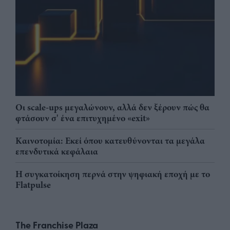
Οι scale-ups μεγαλώνουν, αλλά δεν ξέρουν πώς θα
φτάσουν σ' ένα επιτυχημένο «exit»
Καινοτομία: Εκεί όπου κατευθύνονται τα μεγάλα
επενδυτικά κεφάλαια
Η συγκατοίκηση περνά στην ψηφιακή εποχή με το
Flatpulse
The Franchise Plaza