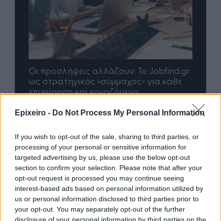
nd.gr
TP Greece: Πώς διαμορφώνεται το
Η ομ
άθε
μέλλον του Insurance στην εποχή του AI
σου 
Epixeiro -
Do Not Process My Personal Information
Advertorial
If you wish to opt-out of the sale, sharing to third parties, or
processing of your personal or sensitive information for
targeted advertising by us, please use the below opt-out
section to confirm your selection. Please note that after your
Περισσότερα από το
opt-out request is processed you may continue seeing
interest-based ads based on personal information utilized by
us or personal information disclosed to third parties prior to
your opt-out. You may separately opt-out of the further
Eurobank: Πιο ανθεκτική στο
disclosure of your personal information by third parties on the