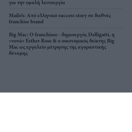
για την ομαλή λειτουργία
Mailo’s: Από ελληνικό success story σε διεθνές
franchise brand
Big Mac: Ο franchisee - δημιουργός Delligatti, η
«νονά» Esther Rose & ο οικονομικός δείκτης Big
Mac ως εργαλείο μέτρησης της αγοραστικής
δύναμης