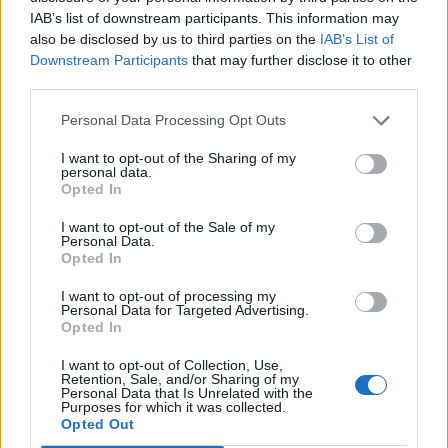
πετρέλαιο, πιο ευάλωτη στο
IAB’s list of downstream participants. This information may
φυσικό αέριο η Ευρώπη
also be disclosed by us to third parties on the
IAB’s List of
06/08/26
|
17:34
Downstream Participants
that may further disclose it to other
third parties.
Η παγκόσμια αγορά Ιδιωτικών
Personal Data Processing Opt Outs
Κεφαλαίων (PE) παραμένει
ανθεκτική, με τις επενδύσεις να
I want to opt-out of the Sharing of my
personal data.
ξεπερνούν το 1 τρισ. δολάρια το
Opted In
1ο εξάμηνο του 2026
05/08/26
|
17:06
I want to opt-out of the Sale of my
Personal Data.
Bank of America: Η Gen Z
Opted In
ξoδεύει περισσότερο, αποταμιεύει
I want to opt-out of processing my
λιγότερο και αναζητά νέες πηγές
Personal Data for Targeted Advertising.
εισοδήματος
Opted In
05/08/26
|
16:16
I want to opt-out of Collection, Use,
Retention, Sale, and/or Sharing of my
ICAP CRIF: Ανάπτυξη,
Personal Data that Is Unrelated with the
Purposes for which it was collected.
επενδύσεις και ανθεκτικότητα
Opted Out
στηρίζουν την ελληνική