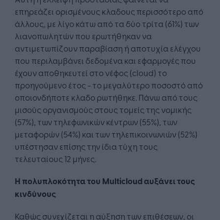
επηρεάζει ορισμένους κλαδους περισσότερο από
άλλους, με λίγο κάτω από τα δύο τρίτα (61%) των
λιανοπωλητών που ερωτήθηκαν να
αντιμετωπίζουν παραβίαση ή αποτυχία ελέγχου
που περιλαμβάνει δεδομένα και εφαρμογές που
έχουν αποθηκευτεί στο νέφος (cloud) το
προηγούμενο έτος - το μεγαλύτερο ποσοστό από
οποιονδήποτε κλαδο ρωτήθηκε. Πάνω από τους
μισούς οργανισμούς στους τομείς της νομικής
(57%), των τηλεφωνικών κέντρων (55%), των
μεταφορών (54%) και των τηλεπικοινωνιών (52%)
υπέστησαν επίσης την ίδια τύχη τους
τελευταίους 12 μήνες.
Η π
ολυ
π
λοκότητ
α
του
Multicloud
α
υξάνει
τους
κινδύνους
Καθώς συνεχίζεται η αύξηση των επιθέσεων, οι