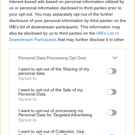
κλειδί), HYOK (Κρατήστε το δικό σας κλειδί) ή BYOE
interest-based ads based on personal information utilized by
(Φέρτε τη δική σας κρυπτογράφηση).Οι
us or personal information disclosed to third parties prior to
your opt-out. You may separately opt-out of the further
οργανισμοί πρέπει επίσης να κάνουν εσωτερικές
disclosure of your personal information by third parties on the
αλλαγές για να διασφαλίσουν ότι το προσωπικό
IAB’s list of downstream participants. This information may
σε όλα τα επίπεδα κατανοεί τις προκλήσεις
also be disclosed by us to third parties on the
IAB’s List of
ασφαλείας και να ευθυγραμμίσουν σωστά τις
Downstream Participants
that may further disclose it to other
επενδυτικές προτεραιότητες. Τα ανώτερα στελέχη
third parties.
πρέπει να αποκτήσουν μια πληρέστερη
Personal Data Processing Opt Outs
κατανόηση των επιπέδων κινδύνου και των
επιεθετικών δράσεων που αντιμετωπίζει το
I want to opt-out of the Sharing of my
personal data.
προσωπικό τους. Η Thales και η 451 Research θα
Opted In
συζητήσουν τα ευρήματα με περισσότερες
I want to opt-out of the Sale of my
λεπτομέρειες κατά την επικείμενη Σύνοδο
Personal Data.
Κρυπτογράφησης στις
16
Ιουνίου
2021
. Για να
Opted In
συμμετάσχετε, επισκεφθείτε τη σελίδα εγγραφής».
I want to opt-out of processing my
Personal Data for Targeted Advertising.
Opted In
I want to opt-out of Collection, Use,