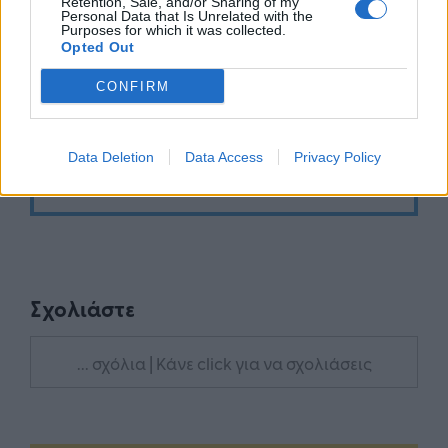
Retention, Sale, and/or Sharing of my
Personal Data that Is Unrelated with the
Purposes for which it was collected.
Opted Out
Google News
Ακολουθήστε το
στο
και μάθετε πρώτοι όλα τα επιχειρηματικά νέα
CONFIRM
Δείτε όλες τις τελευταίες επιχειρηματικές
Data Deletion
Data Access
Privacy Policy
Ειδήσεις
από την Ελλάδα και τον κόσμο στο
Σχολιάστε
... σχόλια
| Κάνε click για να σχολιάσεις