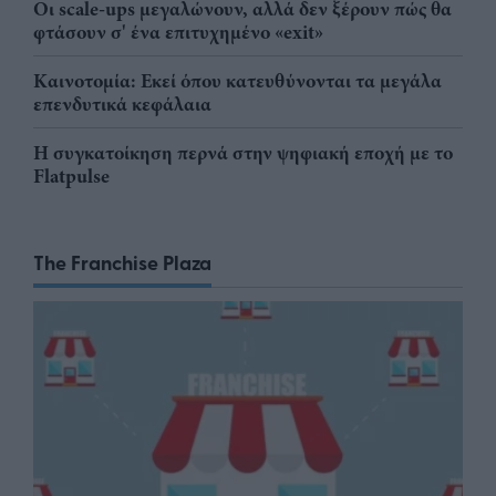
Οι scale-ups μεγαλώνουν, αλλά δεν ξέρουν πώς θα
φτάσουν σ' ένα επιτυχημένο «exit»
Καινοτομία: Εκεί όπου κατευθύνονται τα μεγάλα
επενδυτικά κεφάλαια
Η συγκατοίκηση περνά στην ψηφιακή εποχή με το
Flatpulse
The Franchise Plaza