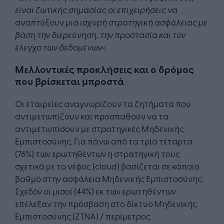
είν
αι
ζωτικής
σημ
α
σί
ας
οι
επ
ιχειρήσεις
να
αναπ
τύξουν
μι
α
ισχυρή
στρ
α
τηγική
α
σφάλει
ας
με
β
άση
την
διερεύνηση
,
την
π
ροστ
α
σί
α και
τον
έλεγχο
των
δεδομένων
».
Μελλοντικές προκλήσεις και ο δρόμος
που βρίσκεται μπροστά
Οι εταιρείες αναγνωρίζουν τα ζητήματα που
αντιμετωπίζουν και προσπαθούν να τα
αντιμετωπίσουν με στρατηγικές Μηδενικής
Εμπιστοσύνης. Για πάνω από τα τρία τέταρτα
(76%) των ερωτηθέντων η στρατηγική τους
σχετικά με το νέφος (cloud) βασίζεται σε κάποιο
βαθμό στην ασφάλεια Μηδενικής Εμπιστοσύνης.
Σχεδόν οι μισοί (44%) εκ των ερωτηθέντων
επέλεξαν την πρόσβαση στο δίκτυο Μηδενικής
Εμπιστοσύνης (ZTNA) / περίμετρος