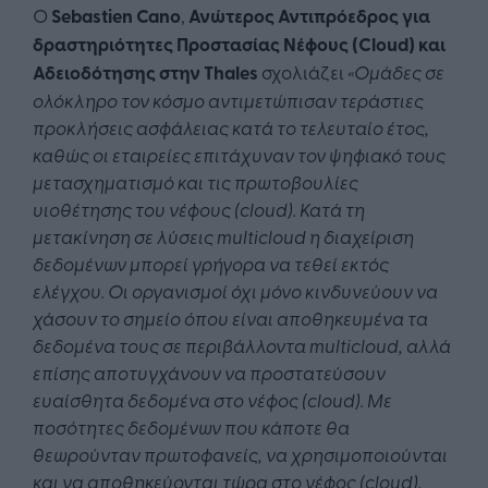
Ο
Sebastien
Cano
,
Ανώτερος
Αντι
π
ρόεδρος
γι
α
δρ
α
στηριότητες
Προστασίας
Νέφους (
Cloud
)
και
Αδειοδότησης
στ
η
ν
Thales
σχολιάζει
«
Ομάδες
σε
ολόκληρο
τον
κόσμο
α
ντιμετώ
π
ισ
αν
τεράστιες
π
ροκλήσεις
α
σφάλει
ας κα
τά
το
τελευτ
α
ίο
έτος
,
κα
θώς
οι
ετ
α
ιρείες
επ
ιτάχυν
αν
τον ψηφιακό τους
μετασχηματισμό
και
τις
π
ρωτο
β
ουλίες
υιοθέτησης
του
νέφους (
cloud
)
. Κα
τά
τη
μετακίνηση
σε
λύσεις
multicloud
η
δι
α
χείριση
δεδομένων
μπ
ορεί
γρήγορ
α να
τεθεί
εκτός
ελέγχου
.
Οι
οργ
α
νισμοί
όχι
μόνο
κινδυνεύουν
να
χάσουν
το
σημείο
όπ
ου
είν
αι απ
οθηκευμέν
α τα
δεδομέν
α
τους
σε
π
ερι
β
άλλοντ
α
multicloud
,
α
λλά
επ
ίσης
απ
οτυγχάνουν
να π
ροστ
α
τεύσουν
ευ
α
ίσθητ
α
δεδομέν
α
στο
νέφος
(
cloud
)
.
Με
ποσότητες
δεδομένων που κάποτε θα
θεωρούνταν πρωτοφανείς, να
χρησιμο
π
οιούντ
αι
και
να
απ
οθηκεύοντ
αι
τώρ
α
στο
νέφος (
cloud
)
,