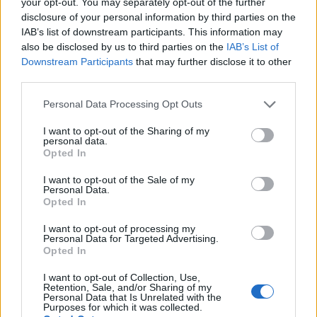
your opt-out. You may separately opt-out of the further
disclosure of your personal information by third parties on the
Δείτε όλες τις τελευταίες επιχειρηματικές
IAB’s list of downstream participants. This information may
Ειδήσεις
από την Ελλάδα και τον κόσμο στο
also be disclosed by us to third parties on the
IAB’s List of
Downstream Participants
that may further disclose it to other
third parties.
Personal Data Processing Opt Outs
I want to opt-out of the Sharing of my
Σχολιάστε
personal data.
Opted In
... σχόλια
| Κάνε click για να σχολιάσεις
I want to opt-out of the Sale of my
Personal Data.
Opted In
I want to opt-out of processing my
Personal Data for Targeted Advertising.
Opted In
I want to opt-out of Collection, Use,
Retention, Sale, and/or Sharing of my
Personal Data that Is Unrelated with the
Purposes for which it was collected.