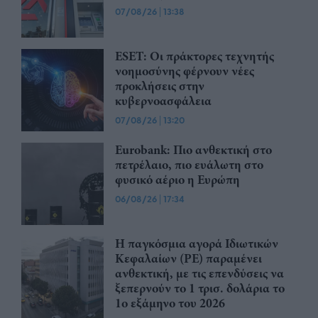
07/08/26
|
13:38
ESET: Οι πράκτορες τεχνητής
νοημοσύνης φέρνουν νέες
προκλήσεις στην
κυβερνοασφάλεια
07/08/26
|
13:20
Eurobank: Πιο ανθεκτική στο
πετρέλαιο, πιο ευάλωτη στο
φυσικό αέριο η Ευρώπη
06/08/26
|
17:34
Η παγκόσμια αγορά Ιδιωτικών
Κεφαλαίων (PE) παραμένει
ανθεκτική, με τις επενδύσεις να
ξεπερνούν το 1 τρισ. δολάρια το
1ο εξάμηνο του 2026