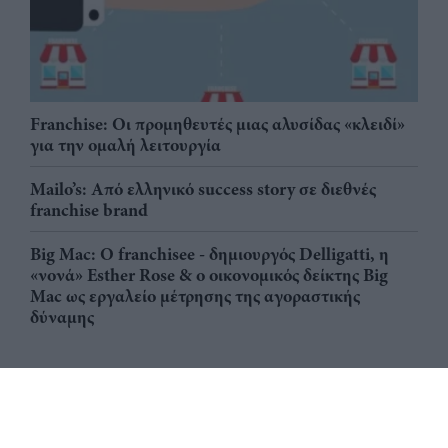
Franchise: Οι προμηθευτές μιας αλυσίδας «κλειδί»
για την ομαλή λειτουργία
Mailo’s: Από ελληνικό success story σε διεθνές
franchise brand
Big Mac: Ο franchisee - δημιουργός Delligatti, η
«νονά» Esther Rose & ο οικονομικός δείκτης Big
Mac ως εργαλείο μέτρησης της αγοραστικής
δύναμης