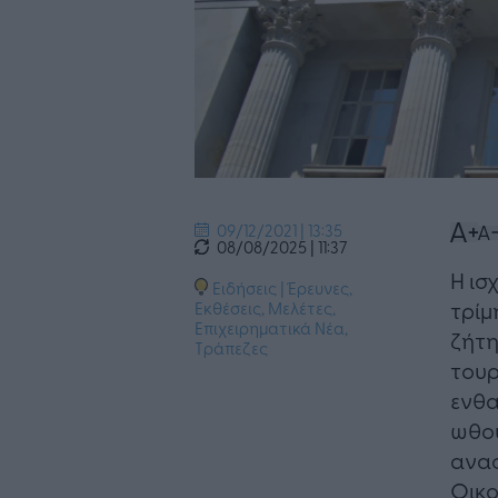
09/12/2021 | 13:35
08/08/2025 | 11:37
Η ισ
Ειδήσεις
|
Έρευνες,
τρίμ
Εκθέσεις, Μελέτες
,
Επιχειρηματικά Νέα
,
ζήτη
Τράπεζες
τουρ
ενθα
ωθού
αναφ
Οικο