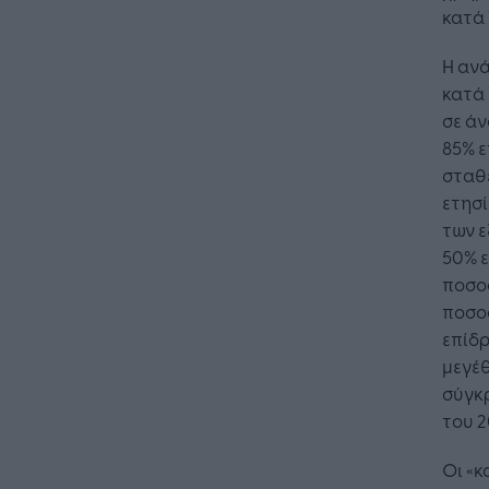
κατά 
Η αν
κατά 
Η Τεχνη
σε ά
λειτουρ
85% ε
επιχείρ
σταθ
ετησί
των 
50% ε
ποσοσ
ποσοσ
επίδρ
μεγέθ
σύγκρ
του 2
Οι «