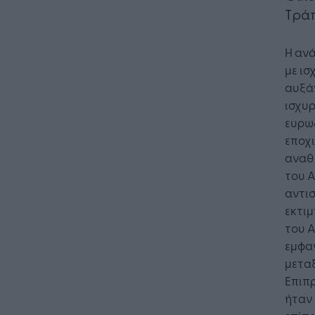
Τράπ
Η ανά
με ισ
αυξάν
ισχυ
ευρωζ
εποχι
αναθ
του Α
αντισ
εκτιμ
του Α
εμφαν
μεταξ
Επιπρ
ήταν