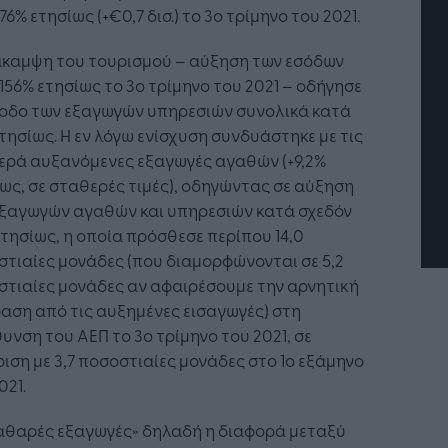
76% ετησίως (+€0,7 δισ.) το 3ο τρίμηνο του 2021.
άκαμψη του τουρισμού – αύξηση των εσόδων
156% ετησίως το 3ο τρίμηνο του 2021 – οδήγησε
τή Νοημοσύνη: το νέο
Οι προσλήψεις αλλάζουν: To
νοδο των εξαγωγών υπηρεσιών συνολικά κατά
γικό σύστημα της
Jobfind.gr ως στρατηγικός
τησίως. Η εν λόγω ενίσχυση συνδυάστηκε με τις
ησης
«σύμμαχος» για κάθε
επιχείρηση και εργαζόμενο
ερά αυξανόμενες εξαγωγές αγαθών (+9,2%
ως, σε σταθερές τιμές), οδηγώντας σε αύξηση
εξαγωγών αγαθών και υπηρεσιών κατά σχεδόν
τησίως, η οποία πρόσθεσε περίπου 14,0
τιαίες μονάδες (που διαμορφώνονται σε 5,2
τιαίες μονάδες αν αφαιρέσουμε την αρνητική
αση από τις αυξημένες εισαγωγές) στη
υνση του ΑΕΠ το 3ο τρίμηνο του 2021, σε
ιση με 3,7 ποσοστιαίες μονάδες στο 1ο εξάμηνο
021.
καθαρές εξαγωγές» δηλαδή η διαφορά μεταξύ