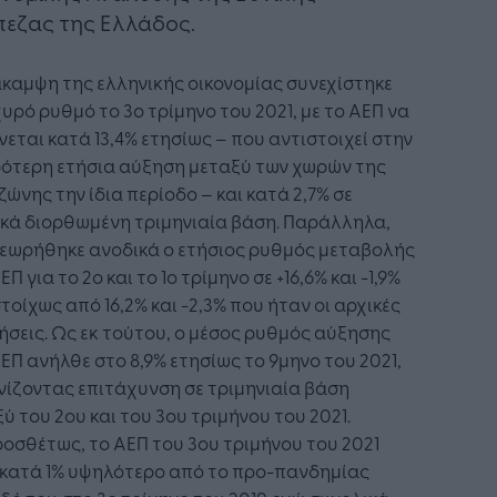
εζας της Ελλάδος.
καμψη της ελληνικής οικονομίας συνεχίστηκε
χυρό ρυθμό το 3ο τρίμηνο του 2021, με το ΑΕΠ να
εται κατά 13,4% ετησίως – που αντιστοιχεί στην
ρότερη ετήσια αύξηση μεταξύ των χωρών της
ώνης την ίδια περίοδο – και κατά 2,7% σε
κά διορθωμένη τριμηνιαία βάση. Παράλληλα,
εωρήθηκε ανοδικά ο ετήσιος ρυθμός μεταβολής
ΕΠ για το 2ο και το 1ο τρίμηνο σε +16,6% και -1,9%
τοίχως από 16,2% και -2,3% που ήταν οι αρχικές
ήσεις. Ως εκ τούτου, ο μέσος ρυθμός αύξησης
ΕΠ ανήλθε στο 8,9% ετησίως το 9μηνο του 2021,
ίζοντας επιτάχυνση σε τριμηνιαία βάση
ύ του 2ου και του 3ου τριμήνου του 2021.
οσθέτως, το ΑΕΠ του 3ου τριμήνου του 2021
 κατά 1% υψηλότερο από το προ-πανδημίας