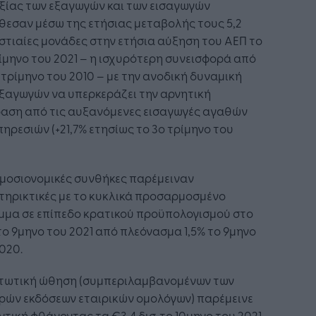
ξίας των εξαγωγών και των εισαγωγών
εσαν μέσω της ετήσιας μεταβολής τους 5,2
τιαίες μονάδες στην ετήσια αύξηση του ΑΕΠ το
ίμηνο του 2021 – η ισχυρότερη συνεισφορά από
 τρίμηνο του 2010 – με την ανοδική δυναμική
ξαγωγών να υπερκεράζει την αρνητική
ραση από τις αυξανόμενες εισαγωγές αγαθών
πηρεσιών (+21,7% ετησίως το 3ο τρίμηνο του
μοσιονομικές συνθήκες παρέμειναν
τηρικτικές με το κυκλικά προσαρμοσμένο
μμα σε επίπεδο κρατικού προϋπολογισμού στο
το 9μηνο του 2021 από πλεόνασμα 1,5% το 9μηνο
020.
στωτική ώθηση (συμπεριλαμβανομένων των
ρών εκδόσεων εταιρικών ομολόγων) παρέμεινε
τική φθάνοντας τα €3,4 δισ. το 10μηνο του 2021