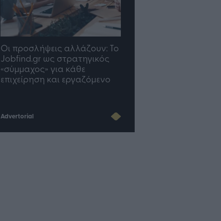
TP Greece: Πώς
Η ομάδα σου μεγαλώνε
διαμορφώνεται το μέλλον
γραφείο σου ακολουθε
του Insurance στην εποχή
του AI
Advertorial