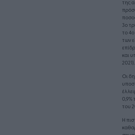
της α
πρόσθ
ποσοσ
3ο τρ
το 4ο
των ε
επίδ
και υ
2021).
Οι δη
υποσ
έλλει
0,9% 
του 2
Η πι
καθα
σημαν