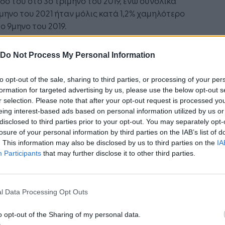
δό του στο 3ο τρίμηνο του 2019, ενώ συνολικά
μηνο του 2021 ήταν μόλις κατά 1,2% χαμηλότερο
ο 9μηνο του 2019.
νδυαστική βελτίωση όλων των συστατικών του
Do Not Process My Personal Information
με την επιταχυνόμενη ανάκαμψη του τουρισμού
 τρίμηνο – που είχε υστερήσει στο 6μηνο – να
to opt-out of the sale, sharing to third parties, or processing of your per
αμώνει την κεκτημένη δυναμική της εγχώριας
formation for targeted advertising by us, please use the below opt-out s
ης, επιβεβαίωσε τις εκτιμήσεις μας για αυτό το
r selection. Please note that after your opt-out request is processed y
νο.
eing interest-based ads based on personal information utilized by us or
disclosed to third parties prior to your opt-out. You may separately opt-
ωτική κατανάλωση αυξήθηκε κατά 8,6% ετησίως
losure of your personal information by third parties on the IAB’s list of
. This information may also be disclosed by us to third parties on the
IA
οδοτούμενη από την άρση της αβεβαιότητας,
Participants
that may further disclose it to other third parties.
ψηλό απόθεμα ρευστότητας και την εύρωστη
α της αγοράς εργασίας, με το ποσοστό ανεργίας
οχωρεί σε χαμηλό 11-ετίας 13,6% το 3ο τρίμηνο
l Data Processing Opt Outs
ην απασχόληση να αυξάνει με μέσο ετήσιο
 5% περίπου το ίδιο τρίμηνο. Το πραγματικό
o opt-out of the Sharing of my personal data.
σιμο εισόδημα των νοικοκυριών εκτιμάται ότι