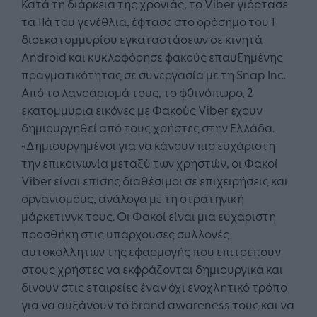
Κατά τη διάρκεια της χρονιάς, το Viber γιόρτασε
τα 11ά του γενέθλια, έφτασε στο ορόσημο του 1
δισεκατομμυρίου εγκαταστάσεων σε κινητά
Android και κυκλοφόρησε φακούς επαυξημένης
πραγματικότητας σε συνεργασία με τη Snap Inc.
Από το λανσάρισμά τους, το φθινόπωρο, 2
εκατομμύρια εικόνες με Φακούς Viber έχουν
δημιουργηθεί από τους χρήστες στην Ελλάδα.
«Δημιουργημένοι για να κάνουν πιο ευχάριστη
την επικοινωνία μεταξύ των χρηστών, οι Φακοί
Viber είναι επίσης διαθέσιμοι σε επιχειρήσεις και
οργανισμούς, ανάλογα με τη στρατηγική
μάρκετινγκ τους. Οι Φακοί είναι μια ευχάριστη
προσθήκη στις υπάρχουσες συλλογές
αυτοκόλλητων της εφαρμογής που επιτρέπουν
στους χρήστες να εκφράζονται δημιουργικά και
δίνουν στις εταιρείες έναν όχι ενοχλητικό τρόπο
για να αυξάνουν το brand awareness τους και να