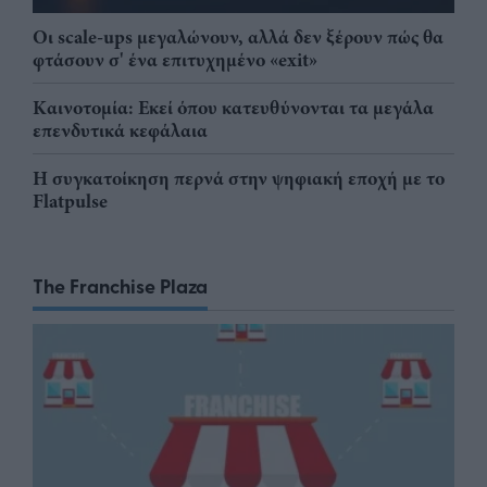
Οι scale-ups μεγαλώνουν, αλλά δεν ξέρουν πώς θα
φτάσουν σ' ένα επιτυχημένο «exit»
Καινοτομία: Εκεί όπου κατευθύνονται τα μεγάλα
επενδυτικά κεφάλαια
Η συγκατοίκηση περνά στην ψηφιακή εποχή με το
Flatpulse
The Franchise Plaza