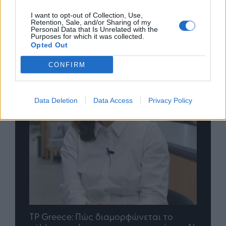
I want to opt-out of Collection, Use,
Retention, Sale, and/or Sharing of my
Personal Data that Is Unrelated with the
Purposes for which it was collected.
Opted Out
CONFIRM
Data Deletion
Data Access
Privacy Policy
nd.gr
TP Greece: Πώς διαμορφώνεται το
Η ομ