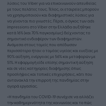
λύσεις του Viber για να επικοινωνούν απευθείας
με τους πελάτες τους. Τέλος, οι εταιρείες μπορούν
να χρησιμοποιούν και διαφημιστικές λύσεις για
να γίνονται πιο γνωστές. Πέρσι, ο όγκος των ads
impressions στο Viber στην Ελλάδα αυξήθηκε
κατά 16% (και 70% παγκοσμίως) δείχνοντας το
σημαντικό ενδιαφέρον των διαφημιστών.
Ανάμεσα στους τομείς που απέδωσαν
περισσότερο ήταν: ο τομέας υγείας και ευεξίας με
90% αύξηση, ενέργειας με 56% και μεταφορών με
51%. Η εφαρμογή είδε επίσης σημαντική αύξηση
και σε νέες κατηγορίες διαφήμισης όπως
προσλήψεις και τοπικές επιχειρήσεις, κάτι που
αντανακλά την επιρροή της πανδημίας στην
αγορά εργασίας.
«Η πανδημία του COVID-19 συνέχισε να αλλάζει
την καθημερινότητα της κοινωνίας και το πώς