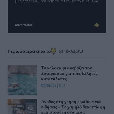
άθε
μέλλον του Insurance στην εποχή του AI
σου 
Advertorial
Περισσότερα από το
Το καλοκαίρι ανεβάζει τον
λογαριασμό για τους Έλληνες
καταναλωτές
07/08/26
|
17:17
Άνοδος στη χρήση chatbots για
ειδήσεις – Σε χαμηλό δεκαετίας η
εμπιστοσύνη στα μέσα