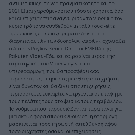
αντιμετωπίζει τη νέα πραγματικότητα και το
2021. Είμαι χαρούμενος που τόσο οι χρήστες, όσο
και οι επιχειρήσεις αναγνώρισαν το Viber ως τον
κύριο τρόπο να συνδεθούν μεταξύ τους -είτε
προσωπικά, είτε επιχειρηματικά- κατά τη
διάρκεια αυτών των δύσκολων καιρών», σχολιάζει
ο Atanas Raykov, Senior Director EMENA της
Rakuten Viber. «Εδώ και καιρό είναι μέρος της
στρατηγικής του Viber να γίνει μια
υπερεφαρμογή, που θα προσφέρει όσο
περισσότερες υπηρεσίες με αξία για το χρήστη
είναι δυνατόν και θα δίνει στις επιχειρήσεις
περισσότερες ευκαιρίες να έρχονται σε επαφή με
τους πελάτες τους στο φυσικό τους περιβάλλον.
Τα νούμερα που παρουσιάζονται παραπάνω για
μία ακόμη φορά αποδεικνύουν ότι η εφαρμογή
μας κινείται προς τη σωστή κατεύθυνση αφού
τόσο οι χρήστες όσο και οι επιχειρήσεις