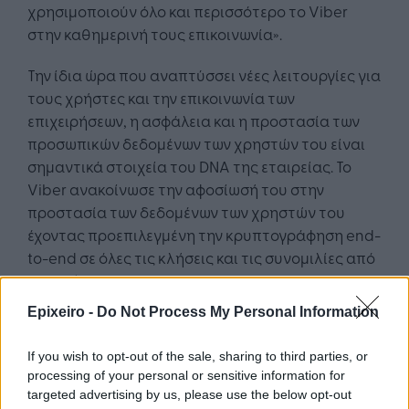
χρησιμοποιούν όλο και περισσότερο το Viber
στην καθημερινή τους επικοινωνία».
Την ίδια ώρα που αναπτύσσει νέες λειτουργίες για
τους χρήστες και την επικοινωνία των
επιχειρήσεων, η ασφάλεια και η προστασία των
προσωπικών δεδομένων των χρηστών του είναι
σημαντικά στοιχεία του DNA της εταιρείας. Το
Viber ανακοίνωσε την αφοσίωσή του στην
προστασία των δεδομένων των χρηστών του
έχοντας προεπιλεγμένη την κρυπτογράφηση end-
to-end σε όλες τις κλήσεις και τις συνομιλίες από
το 2016. Και το 2021, το ίδρυμα Mozilla, το ZDNet
και το Tom’s Guide επαίνεσαν τις προσπάθειας
Epixeiro -
Do Not Process My Personal Information
της εταιρείας σχετικά με το ιδιωτικό απόρρητο
και την ασφάλεια.
If you wish to opt-out of the sale, sharing to third parties, or
processing of your personal or sensitive information for
targeted advertising by us, please use the below opt-out