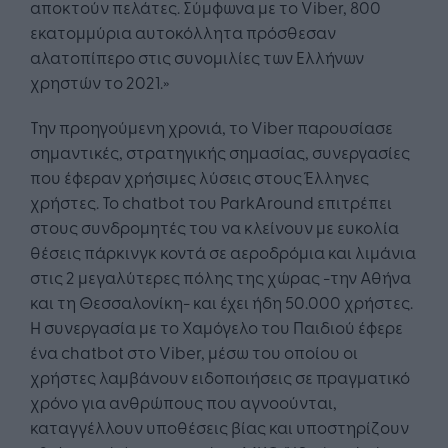
αποκτούν πελάτες. Σύμφωνα με το Viber, 800
εκατομμύρια αυτοκόλλητα πρόσθεσαν
αλατοπίπερο στις συνομιλίες των Ελλήνων
χρηστών το 2021.»
Την προηγούμενη χρονιά, το Viber παρουσίασε
σημαντικές, στρατηγικής σημασίας, συνεργασίες
που έφεραν χρήσιμες λύσεις στους Έλληνες
χρήστες. Το chatbot του ParkAround επιτρέπει
στους συνδρομητές του να κλείνουν με ευκολία
θέσεις πάρκινγκ κοντά σε αεροδρόμια και λιμάνια
στις 2 μεγαλύτερες πόλης της χώρας -την Αθήνα
και τη Θεσσαλονίκη- και έχει ήδη 50.000 χρήστες.
Η συνεργασία με το Χαμόγελο του Παιδιού έφερε
ένα chatbot στο Viber, μέσω του οποίου οι
χρήστες λαμβάνουν ειδοποιήσεις σε πραγματικό
χρόνο για ανθρώπους που αγνοούνται,
καταγγέλλουν υποθέσεις βίας και υποστηρίζουν