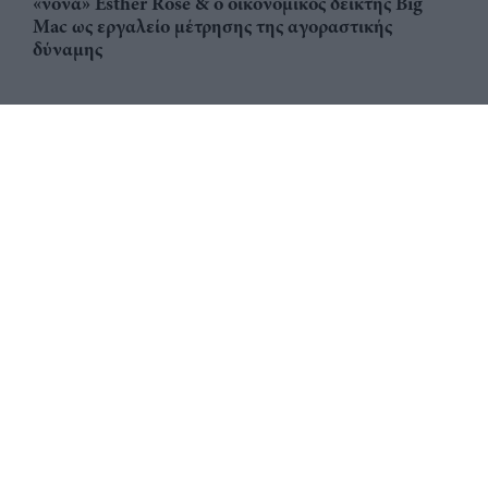
«νονά» Esther Rose & ο οικονομικός δείκτης Big
Mac ως εργαλείο μέτρησης της αγοραστικής
δύναμης
Αριθμός Πιστοποίησης