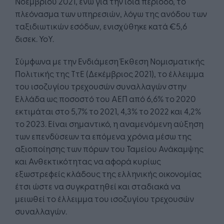
Νοεμβρίου 2021, ενώ για την ίδια περίοδο, το
πλεόνασμα των υπηρεσιών, λόγω της ανόδου των
ταξιδιωτικών εσόδων, ενισχύθηκε κατά €5,6
δισεκ. YoY.
Σύμφωνα με την Ενδιάμεση Έκθεση Νομισματικής
Πολιτικής της ΤτΕ (Δεκέμβριος 2021), το έλλειμμα
του ισοζυγίου τρεχουσών συναλλαγών στην
Ελλάδα ως ποσοστό του ΑΕΠ από 6,6% το 2020
εκτιμάται στο 5,7% το 2021, 4,3% το 2022 και 4,2%
το 2023. Είναι σημαντικό, η αναμενόμενη αύξηση
των επενδύσεων τα επόμενα χρόνια μέσω της
αξιοποίησης των πόρων του Ταμείου Ανάκαμψης
και Ανθεκτικότητας να αφορά κυρίως
εξωστρεφείς κλάδους της ελληνικής οικονομίας
έτσι ώστε να συγκρατηθεί και σταδιακά να
μειωθεί το έλλειμμα του ισοζυγίου τρεχουσών
συναλλαγών.