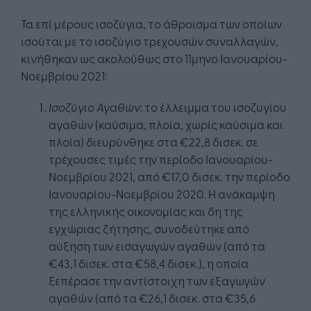
Τα επί μέρους ισοζύγια, το άθροισμα των οποίων
ισούται με το ισοζύγιο τρεχουσών συναλλαγών,
κινήθηκαν ως ακολούθως στο 11μηνο Ιανουαρίου-
Νοεμβρίου 2021:
Ισοζύγιο Αγαθών
: το έλλειμμα του ισοζυγίου
αγαθών (καύσιμα, πλοία, χωρίς καύσιμα και
πλοία) διευρύνθηκε στα €22,8 δισεκ. σε
τρέχουσες τιμές την περίοδο Ιανουαρίου-
Νοεμβρίου 2021, από €17,0 δισεκ. την περίοδο
Ιανουαρίου-Νοεμβρίου 2020. Η ανάκαμψη
της ελληνικής οικονομίας και δη της
εγχώριας ζήτησης, συνοδεύτηκε από
αύξηση των εισαγωγών αγαθών (από τα
€43,1 δισεκ. στα €58,4 δισεκ.), η οποία
ξεπέρασε την αντίστοιχη των εξαγωγών
αγαθών (από τα €26,1 δισεκ. στα €35,6