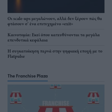
Οι scale-ups μεγαλώνουν, αλλά δεν ξέρουν πώς θα
φτάσουν σ' ένα επιτυχημένο «exit»
Καινοτομία: Εκεί όπου κατευθύνονται τα μεγάλα
επενδυτικά κεφάλαια
Η συγκατοίκηση περνά στην ψηφιακή εποχή με το
Flatpulse
The Franchise Plaza