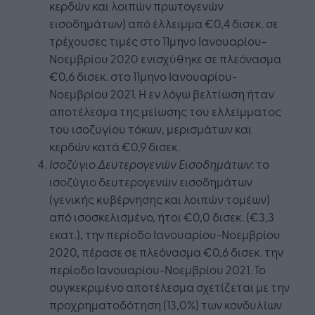
κερδών και λοιπών πρωτογενών
εισοδημάτων) από έλλειμμα €0,4 δισεκ. σε
τρέχουσες τιμές στο 11μηνο Ιανουαρίου-
Νοεμβρίου 2020 ενισχύθηκε σε πλεόνασμα
€0,6 δισεκ. στο 11μηνο Ιανουαρίου-
Νοεμβρίου 2021. Η εν λόγω βελτίωση ήταν
αποτέλεσμα της μείωσης του ελλείμματος
του ισοζυγίου τόκων, μερισμάτων και
κερδών κατά €0,9 δισεκ.
Ισοζύγιο Δευτερογενών Εισοδημάτων
: το
ισοζύγιο δευτερογενών εισοδημάτων
(γενικής κυβέρνησης και λοιπών τομέων)
από ισοσκελισμένο, ήτοι €0,0 δισεκ. (€3,3
εκατ.), την περίοδο Ιανουαρίου-Νοεμβρίου
2020, πέρασε σε πλεόνασμα €0,6 δισεκ. την
περίοδο Ιανουαρίου-Νοεμβρίου 2021. To
συγκεκριμένο αποτέλεσμα σχετίζεται με την
προχρηματοδότηση (13,0%) των κονδυλίων