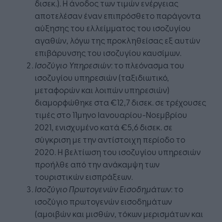
δισεκ.). Η άνοδος των τιμών ενέργειας
αποτελέσαν έναν επιπρόσθετο παράγοντα
αύξησης του ελλείμματος του ισοζυγίου
αγαθών, λόγω της προκληθείσας εξ αυτών
επιβάρυνσης του ισοζυγίου καυσίμων.
Ισοζύγιο Υπηρεσιών
: το πλεόνασμα του
ισοζυγίου υπηρεσιών (ταξιδιωτικό,
μεταφορών και λοιπών υπηρεσιών)
διαμορφώθηκε στα €12,7 δισεκ. σε τρέχουσες
τιμές στο 11μηνο Ιανουαρίου-Νοεμβρίου
2021, ενισχυμένο κατά €5,6 δισεκ. σε
σύγκριση με την αντίστοιχη περίοδο το
2020. Η βελτίωση του ισοζυγίου υπηρεσιών
προήλθε από την ανάκαμψη των
τουριστικών εισπράξεων.
Ισοζύγιο Πρωτογενών Εισοδημάτων
: το
ισοζύγιο πρωτογενών εισοδημάτων
(αμοιβών και μισθών, τόκων μερισμάτων και