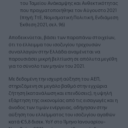
του Ταμείου Ανάκαμψης και Ανθεκτικότητας
που πραγματοποιήθηκε τον Αύγουστο 2021
(πηγή: ΤτΕ, Νομισματική Πολιτική, Ενδιάμεση
Έκθεση 2021, σελ. 96)
Αποδεικνύεται, βάσει των παραπάνω στοιχείων,
ότι το έλλειμμα του ισοζυγίου τρεχουσών
συναλλαγών στην Ελλάδα αναμένεται να
παρουσιάσει μικρή βελτίωση σε απόλυτα μεγέθη
για το σύνολο των μηνών του 2021.
Με δεδομένη την ισχυρή αύξηση του ΑΕΠ,
στηριζόμενη σε μεγάλο βαθμό στην εγχώρια
ζήτηση (κατανάλωση και επενδύσεις), η υψηλή
εξάρτηση της οικονομίας από τις εισαγωγές και η
άνοδος των τιμών ενέργειας, οδήγησαν στην
αύξηση του ελλείμματος του ισοζυγίου αγαθών
κατά €5,8 δισεκ. YoY στο 11μηνο Ιανουαρίου-