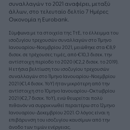
συναλλαγών το 2021 αναφέρει, μεταξύ
άλλων, στο τελευταίο δελτίο 7 Ημέρες
Οικονομία η Eurobank.
Σύμφωνα με τα στοιχεία της ΤτΕ, το έλλειμμα του
ισοζυγίου τρεχουσών συναλλαγών στο 11μηνο
Ιανουαρίου-Νοεμβρίου 2021, μειώθηκε στα €8,9
δισεκ. σε τρέχουσες τιμές, από €10,3 δισεκ. την
αντίστοιχη περίοδο το 2020 (€2,2 δισεκ. το 2019).
Η ετήσια βελτίωση του ισοζυγίου τρεχουσών
συναλλαγών στο 11μηνο Ιανουαρίου-Νοεμβρίου
2021 (€1,4 δισεκ. YoY) ήταν μικρότερη από την
αντίστοιχη στο 10μηνο Ιανουαρίου-Οκτωβρίου
2021 (€2,7 δισεκ. YoY), ενώ θεωρείται πολύ
πιθανόν να συρρικνωθεί περαιτέρω στο 12μηνο
Ιανουαρίου-Δεκεμβρίου 2021. Ο λόγος είναι η
επιβάρυνση του ισοζυγίου καυσίμων από την
άνοδο των τιμών ενέργειας.