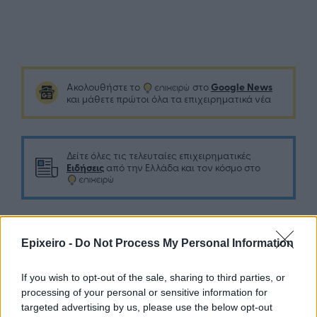
Google News
Ακολουθήστε το
στο
και μάθετε πρώτοι όλα τα επιχειρηματικά νέα
Δείτε όλες τις τελευταίες επιχειρηματικές
Ειδήσεις
από την Ελλάδα και τον κόσμο στο
Epixeiro -
Do Not Process My Personal Information
Σχολιάστε
If you wish to opt-out of the sale, sharing to third parties, or
processing of your personal or sensitive information for
... σχόλια
| Κάνε click για να σχολιάσεις
targeted advertising by us, please use the below opt-out