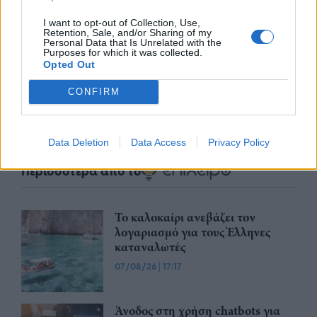
nd.gr
TP Greece: Πώς διαμορφώνεται το
Η ομ
I want to opt-out of Collection, Use,
άθε
μέλλον του Insurance στην εποχή του AI
σου 
Retention, Sale, and/or Sharing of my
Personal Data that Is Unrelated with the
Purposes for which it was collected.
Opted Out
CONFIRM
Advertorial
Data Deletion
Data Access
Privacy Policy
Περισσότερα από το
Το καλοκαίρι ανεβάζει τον
λογαριασμό για τους Έλληνες
καταναλωτές
07/08/26
|
17:17
Άνοδος στη χρήση chatbots για